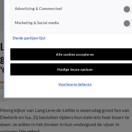
Advertising & Commercieel
Marketing & Social media
Derde partijen lijst
Lang Leve de Liefde-kijker
gaat stuk om deze date:
Alle cookies accepteren
'Geweldig'
Huidige keuze opslaan
REALITY
Voorkeuren beheren
20 mrt 2024, 18:04
Menig kijker van Lang Leve de Liefde is woensdag groot fan van
Diederik en Isa. Zij besluiten tijdens hun date iets heel bizars te
doen: ze willen in het donker in hun ondergoed de vijver in
springen
(zie video)
...