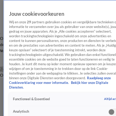
Jouw cookievoorkeuren
Wij en onze
29
partners gebruiken cookies en vergelijkbare technieken 
informatie te verzamelen over jou als gebruiker van onze website(s), jou
gedrag en jouw apparaten. Als je „Alle cookies accepteren” selecteert,
worden trackingtechnologieën ingeschakeld om onze advertenties en
Overzicht
Afleveringen
Tip
Entertainment
BN'ers
TV
Crime
Algemeen
content te kunnen personaliseren, onze producten en diensten te verbet
de redactie
Nieuwsbrief
en om de prestaties van advertenties en content te meten. Als je „Huidi
keuze opslaan” selecteert of je toestemming intrekt, worden deze
Volg Shownieuws
trackingtechnologieën uitgeschakeld. We gebruiken dan enkel functionel
essentiële cookies om de website goed te laten functioneren en veilig te
houden. Je kunt dit menu op ieder moment opnieuw openen om je keuzes
wijzigen of om je toestemming in te trekken door op de link Cookie-
Zoeken
instellingen onder aan de webpagina te klikken. Je selecties zullen overal
Overzicht
Entertainment
Spraakmakend
Reality
Crime
Video's
Afl
binnen onze Digitale Diensten worden doorgevoerd.
Raadpleeg onze
Cookieverklaring voor meer informatie.
Bekijk hier onze Digitale
Diensten.
Altijd ac
Functioneel & Essentieel
Analytisch