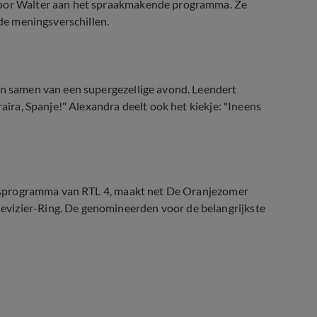
 voor Walter aan het spraakmakende programma. Ze
nde meningsverschillen.
ken samen van een supergezellige avond. Leendert
raira, Spanje!" Alexandra deelt ook het kiekje: "Ineens
efdesprogramma van RTL 4, maakt net De Oranjezomer
evizier-Ring. De genomineerden voor de belangrijkste