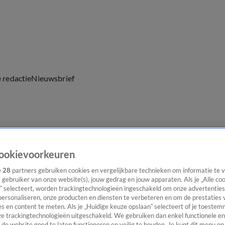
e redactie
Nieuwsbrief
everingen
ookievoorkeuren
e
28
partners gebruiken cookies en vergelijkbare technieken om informatie te
s gebruiker van onze website(s), jouw gedrag en jouw apparaten. Als je „Alle co
” selecteert, worden trackingtechnologieën ingeschakeld om onze advertenties
personaliseren, onze producten en diensten te verbeteren en om de prestaties 
s en content te meten. Als je „Huidige keuze opslaan” selecteert of je toestemm
e trackingtechnologieën uitgeschakeld. We gebruiken dan enkel functionele en
de website goed te laten functioneren en veilig te houden. Je kunt dit menu op