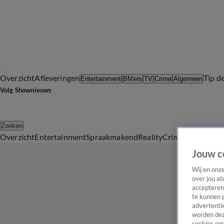
Overzicht
Afleveringen
Tip d
Entertainment
BN'ers
TV
Crime
Algemeen
Volg Shownieuws
Zoeken
Overzicht
Entertainment
Spraakmakend
Reality
Crime
Video's
Afl
Jouw c
Wij en onz
over jou al
accepteren
te kunnen 
advertentie
worden dez
cookies om 