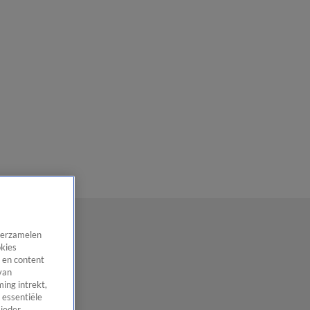
 verzamelen
okies
 en content
van
ing intrekt,
 essentiële
 ieder