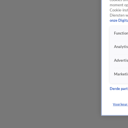
moment opn
Cookie-inst
Diensten w
onze Digit
Function
Analyti
Adverti
Marketi
Derde parti
Voorkeur