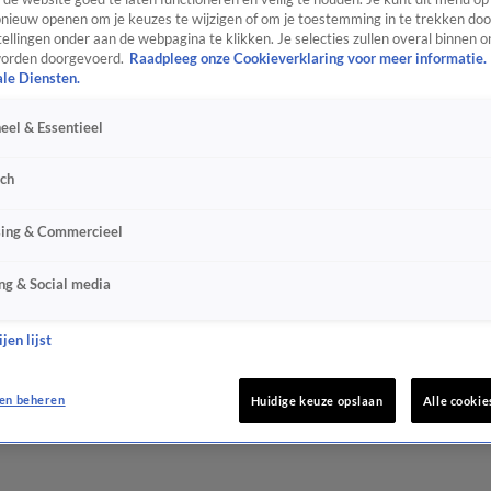
ieuw openen om je keuzes te wijzigen of om je toestemming in te trekken door
ellingen onder aan de webpagina te klikken. Je selecties zullen overal binnen o
orden doorgevoerd.
Raadpleeg onze Cookieverklaring voor meer informatie.
ale Diensten.
eel & Essentieel
sch
sing & Commercieel
ng & Social media
jen lijst
en beheren
Huidige keuze opslaan
Alle cookie