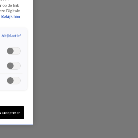
 op de link
nze Digitale
Bekijk hier
Altijd actief
s accepteren