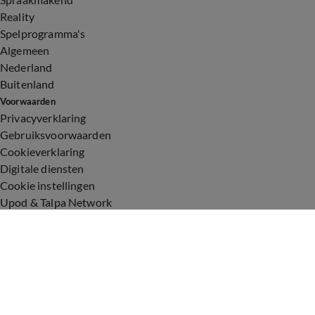
Reality
Spelprogramma's
Algemeen
Nederland
Buitenland
Voorwaarden
Privacyverklaring
Gebruiksvoorwaarden
Cookieverklaring
Digitale diensten
Cookie instellingen
Upod & Talpa Network
Adverteren
Vacatures
Publieksservice
Toegankelijkheid
Over ons
Neem contact op