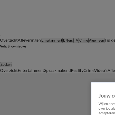
Overzicht
Afleveringen
Tip d
Entertainment
BN'ers
TV
Crime
Algemeen
Volg Shownieuws
Zoeken
Overzicht
Entertainment
Spraakmakend
Reality
Crime
Video's
Afl
Jouw c
Wij en onz
over jou al
accepteren