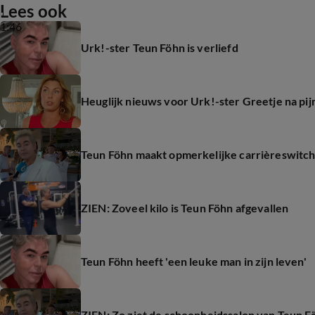
Lees ook
1:46
Urk!-ster Teun Föhn is verliefd
Heuglijk nieuws voor Urk!-ster Greetje na pijn
Teun Föhn maakt opmerkelijke carrièreswitc
ZIEN: Zoveel kilo is Teun Föhn afgevallen
Teun Föhn heeft 'een leuke man in zijn leven'
ZIEN: Zo ziet de schoonheidssalon van Teun F