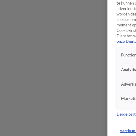
te kunnen 
advertentie
worden dez
cookies om 
moment opn
Cookie-inst
Diensten w
onze Digit
Function
Analyti
Adverti
Marketi
Derde parti
Voorkeur