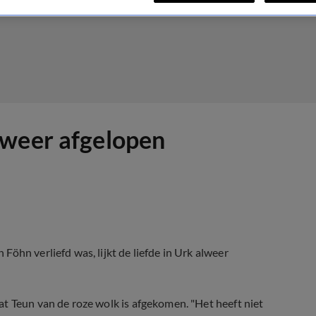
lweer afgelopen
öhn verliefd was, lijkt de liefde in Urk alweer
t Teun van de roze wolk is afgekomen. "Het heeft niet