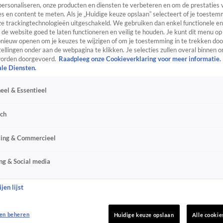
personaliseren, onze producten en diensten te verbeteren en om de prestaties 
s en content te meten. Als je „Huidige keuze opslaan” selecteert of je toestemm
e trackingtechnologieën uitgeschakeld. We gebruiken dan enkel functionele en
de website goed te laten functioneren en veilig te houden. Je kunt dit menu op
ieuw openen om je keuzes te wijzigen of om je toestemming in te trekken door
ellingen onder aan de webpagina te klikken. Je selecties zullen overal binnen o
orden doorgevoerd.
Raadpleeg onze Cookieverklaring voor meer informatie.
ale Diensten.
eel & Essentieel
sch
sing & Commercieel
ng & Social media
jen lijst
en beheren
Huidige keuze opslaan
Alle cookie