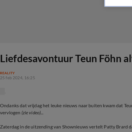
Liefdesavontuur Teun Föhn a
REALITY
25 feb 2024, 16:25
Ondanks dat vrijdag het leuke nieuws naar buiten kwam dat Teun F
vervlogen
(zie video)
...
Zaterdag in de uitzending van Shownieuws vertelt Patty Brard da