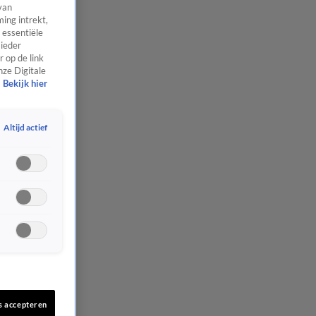
van
ing intrekt,
 essentiële
 ieder
 op de link
nze Digitale
Bekijk hier
Altijd actief
s accepteren