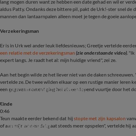
lang mogen duren want ze hebben een date gehad en wil er verder
aldus Patty.
Ondanks deze bittere pil, pakt de Urk!-ster snel de d
mannen dan lantaarnpalen alleen moet je tegen de goeie aanlope
Verzekeringsman
Er is in Urk wel ander leuk liefdesnieuws; Greetje vertelde eerde
een relatie met de verzekeringsman
(zie onderstaande video)
. "I
expert langs. Je raadt het al: mijn huidige vriend", zei ze.
Aan het begin wilde ze het liever niet van de daken schreeuwen
vertelde ze. De twee wilden elkaar op een rustige manier leren k
URK!-ster Greetje is verliefd
een gegeven moment ging het als een lopend vuurtje door het do
Einde
0:46
Teun maakte eerder bekend dat hij
stopte met zijn kapsalon
vanw
Teun Föhn stopt
of aan mijn arm en dat gaat steeds meer opspelen", vertelde hij