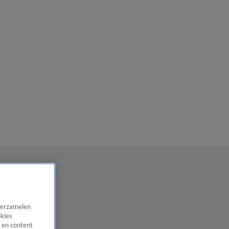
 verzamelen
okies
 en content