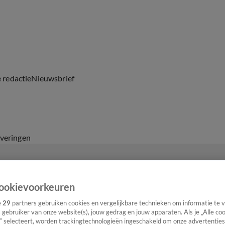
e redactie
Nieuwsbrief
everingen
ookievoorkeuren
e
29
partners gebruiken cookies en vergelijkbare technieken om informatie te
s gebruiker van onze website(s), jouw gedrag en jouw apparaten. Als je „Alle co
” selecteert, worden trackingtechnologieën ingeschakeld om onze advertenties