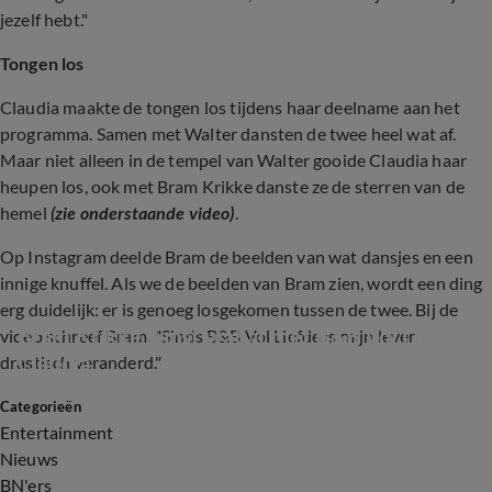
jezelf hebt."
Tongen los
Claudia maakte de tongen los tijdens haar deelname aan het
programma. Samen met Walter dansten de twee heel wat af.
Maar niet alleen in de tempel van Walter gooide Claudia haar
heupen los, ook met Bram Krikke danste ze de sterren van de
hemel
(zie onderstaande video)
.
Op Instagram deelde Bram de beelden van wat dansjes en een
innige knuffel. Als we de beelden van Bram zien, wordt een ding
erg duidelijk: er is genoeg losgekomen tussen de twee. Bij de
Bram Krikke danst wat af met B&B Vol Liefde- 
video schreef Bram: "Sinds B&B Vol Liefde is mijn leven
Claudia
drastisch veranderd."
Categorieën
0:46
Entertainment
Nieuws
BN'ers