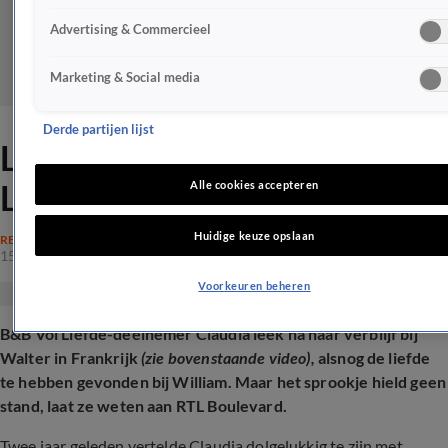
Advertising & Commercieel
Marketing & Social media
Derde partijen lijst
Liefdesbreuk voor B&B Vol
Liefde-Claudia
Alle cookies accepteren
Huidige keuze opslaan
REALITY
15 juli 2025, 15:37
Voorkeuren beheren
B&B Vol Liefde-deelnemer Claudia leek na haar verblijf bij
Walter in Frankrijk
(zie bovenstaande video),
alsnog de liefde
te hebben gevonden bij William. Maar het sprookje hield geen
stand, laat ze weten aan RTL Boulevard.
Twee jaar geleden vertelde Claudia dolgelukkig te zijn met