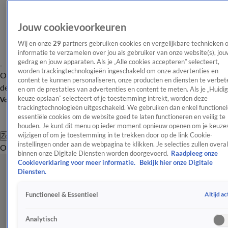
Jouw cookievoorkeuren
Wij en onze
29
partners gebruiken cookies en vergelijkbare technieken 
informatie te verzamelen over jou als gebruiker van onze website(s), jou
gedrag en jouw apparaten. Als je „Alle cookies accepteren” selecteert,
worden trackingtechnologieën ingeschakeld om onze advertenties en
Overzicht
Afleveringen
Tip
Entertainment
BN'ers
TV
Crime
Algemeen
content te kunnen personaliseren, onze producten en diensten te verbet
de redactie
Nieuwsbrief
en om de prestaties van advertenties en content te meten. Als je „Huidi
keuze opslaan” selecteert of je toestemming intrekt, worden deze
Volg Shownieuws
trackingtechnologieën uitgeschakeld. We gebruiken dan enkel functionel
essentiële cookies om de website goed te laten functioneren en veilig te
houden. Je kunt dit menu op ieder moment opnieuw openen om je keuzes
wijzigen of om je toestemming in te trekken door op de link Cookie-
Zoeken
instellingen onder aan de webpagina te klikken. Je selecties zullen overal
Overzicht
Entertainment
Spraakmakend
Reality
Crime
Video's
Afl
binnen onze Digitale Diensten worden doorgevoerd.
Raadpleeg onze
Cookieverklaring voor meer informatie.
Bekijk hier onze Digitale
Diensten.
Altijd ac
Functioneel & Essentieel
Analytisch