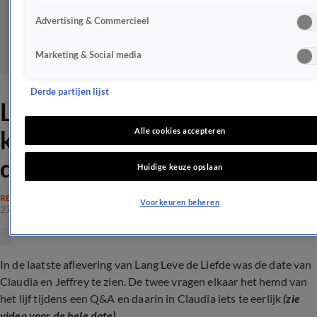
Advertising & Commercieel
Marketing & Social media
Derde partijen lijst
LLDL-Claudia uit grote
kritiek op uiterlijk van haar
Alle cookies accepteren
date
Huidige keuze opslaan
REALITY
Voorkeuren beheren
27 nov 2023, 20:43
In de laatste aflevering van Lang Leve de Liefde was de date van
Claudia en Jeffrey te zien. De twee vragen elkaar het hemd van
het lijf tijdens een Q&A en daarin in Claudia iets te eerlijk
(zie
video voor de hele date)
...