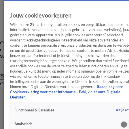
Jouw cookievoorkeuren
Wij en onze
29
partners gebruiken cookies en vergelijkbare technieken 
informatie te verzamelen over jou als gebruiker van onze website(s), jou
gedrag en jouw apparaten. Als je „Alle cookies accepteren” selecteert,
worden trackingtechnologieën ingeschakeld om onze advertenties en
Overzicht
Afleveringen
Tip
Entertainment
BN'ers
TV
Crime
Algemeen
content te kunnen personaliseren, onze producten en diensten te verbet
de redactie
Nieuwsbrief
en om de prestaties van advertenties en content te meten. Als je „Huidi
keuze opslaan” selecteert of je toestemming intrekt, worden deze
Volg Shownieuws
trackingtechnologieën uitgeschakeld. We gebruiken dan enkel functionel
essentiële cookies om de website goed te laten functioneren en veilig te
houden. Je kunt dit menu op ieder moment opnieuw openen om je keuzes
wijzigen of om je toestemming in te trekken door op de link Cookie-
Zoeken
instellingen onder aan de webpagina te klikken. Je selecties zullen overal
Overzicht
Entertainment
Spraakmakend
Reality
Crime
Video's
Afl
binnen onze Digitale Diensten worden doorgevoerd.
Raadpleeg onze
Cookieverklaring voor meer informatie.
Bekijk hier onze Digitale
Diensten.
Altijd ac
Functioneel & Essentieel
Analytisch