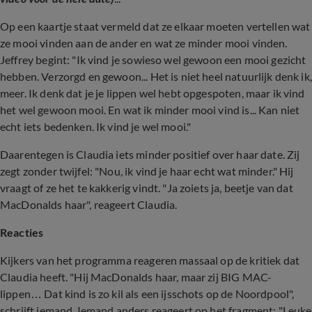
Op een kaartje staat vermeld dat ze elkaar moeten vertellen wat
ze mooi vinden aan de ander en wat ze minder mooi vinden.
Jeffrey begint: "Ik vind je sowieso wel gewoon een mooi gezicht
hebben. Verzorgd en gewoon... Het is niet heel natuurlijk denk ik,
meer. Ik denk dat je je lippen wel hebt opgespoten, maar ik vind
het wel gewoon mooi. En wat ik minder mooi vind is... Kan niet
echt iets bedenken. Ik vind je wel mooi."
Daarentegen is Claudia iets minder positief over haar date. Zij
zegt zonder twijfel: "Nou, ik vind je haar echt wat minder." Hij
vraagt of ze het te kakkerig vindt. "Ja zoiets ja, beetje van dat
MacDonalds haar", reageert Claudia.
Reacties
Kijkers van het programma reageren massaal op de kritiek dat
Claudia heeft. "Hij MacDonalds haar, maar zij BIG MAC-
lippen… Dat kind is zo kil als een ijsschots op de Noordpool",
schrijft iemand. Iemand anders reageert op het fragment: "Leuke