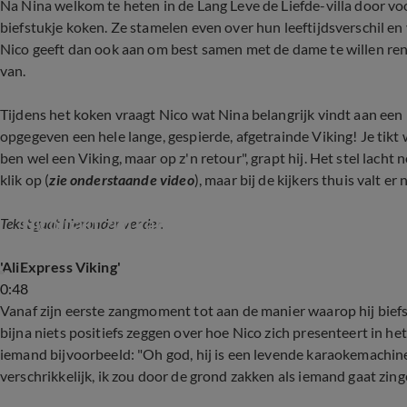
Na Nina welkom te heten in de Lang Leve de Liefde-villa door voo
biefstukje koken. Ze stamelen even over hun leeftijdsverschil en v
Nico geeft dan ook aan om best samen met de dame te willen ren
van.
Tijdens het koken vraagt Nico wat Nina belangrijk vindt aan een 
opgegeven een hele lange, gespierde, afgetrainde Viking! Je tikt 
ben wel een Viking, maar op z'n retour", grapt hij. Het stel lacht
klik op (
zie onderstaande video
), maar bij de kijkers thuis valt er n
Nico pakt zijn kans op de catwalk!
Tekst gaat hieronder verder.
'AliExpress Viking'
0:48
Vanaf zijn eerste zangmoment tot aan de manier waarop hij biefs
bijna niets positiefs zeggen over hoe Nico zich presenteert in h
iemand bijvoorbeeld: "Oh god, hij is een levende karaokemachine.
verschrikkelijk, ik zou door de grond zakken als iemand gaat zing