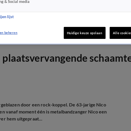
ng & Social media
jen lijst
en beheren
Huidige keuze opslaan
Alle cookie
l plaatsvervangende schaamt
blazen door een rock-koppel. De 63-jarige Nico
la en vanaf moment één is metalbandzanger Nico een
ver hem uitgepraat...