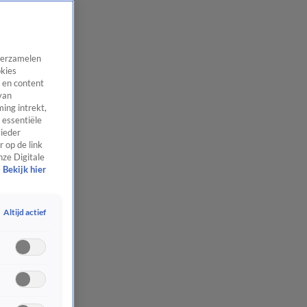
 verzamelen
okies
 en content
van
ing intrekt,
 essentiële
 ieder
 op de link
nze Digitale
Bekijk hier
Altijd actief