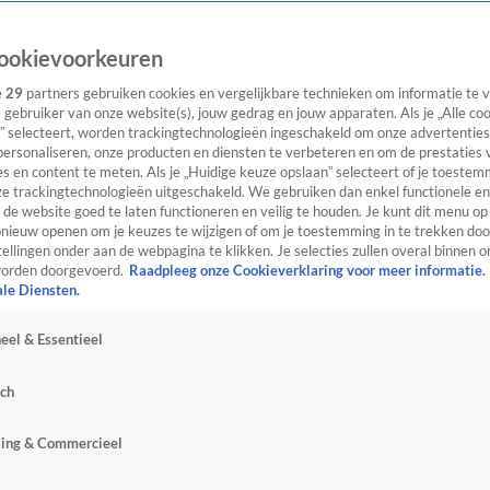
ookievoorkeuren
e
29
partners gebruiken cookies en vergelijkbare technieken om informatie te
s gebruiker van onze website(s), jouw gedrag en jouw apparaten. Als je „Alle co
” selecteert, worden trackingtechnologieën ingeschakeld om onze advertenties
personaliseren, onze producten en diensten te verbeteren en om de prestaties 
s en content te meten. Als je „Huidige keuze opslaan” selecteert of je toestemm
e trackingtechnologieën uitgeschakeld. We gebruiken dan enkel functionele en
de website goed te laten functioneren en veilig te houden. Je kunt dit menu op
ieuw openen om je keuzes te wijzigen of om je toestemming in te trekken door
ellingen onder aan de webpagina te klikken. Je selecties zullen overal binnen o
orden doorgevoerd.
Raadpleeg onze Cookieverklaring voor meer informatie.
ale Diensten.
eel & Essentieel
sch
sing & Commercieel