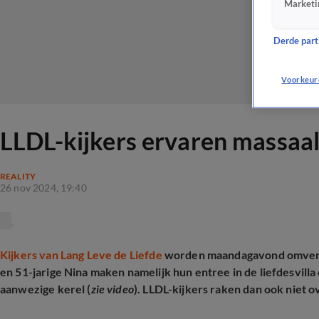
Marketi
Derde parti
Voorkeur
LLDL-kijkers ervaren massaa
REALITY
26 nov 2024, 19:40
Kijkers van Lang Leve de Liefde
worden maandagavond omverge
en 51-jarige Nina maken namelijk hun entree in de liefdesvil
aanwezige kerel (
zie video
). LLDL-kijkers raken dan ook niet o