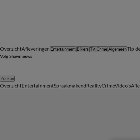
Overzicht
Afleveringen
Tip d
Entertainment
BN'ers
TV
Crime
Algemeen
Volg Shownieuws
Zoeken
Overzicht
Entertainment
Spraakmakend
Reality
Crime
Video's
Afl