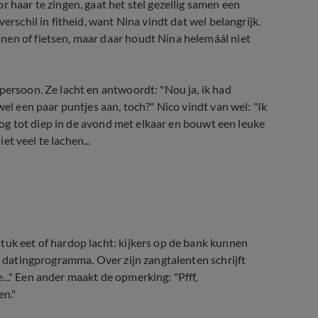
r haar te zingen, gaat het stel gezellig samen een
erschil in fitheid, want Nina vindt dat wel belangrijk.
nen of fietsen, maar daar houdt Nina helemáál niet
persoon. Ze lacht en antwoordt: "Nou ja, ik had
wel een paar puntjes aan, toch?" Nico vindt van wel: "Ik
 nog tot diep in de avond met elkaar en bouwt een leuke
iet veel te lachen...
tuk eet of hardop lacht: kijkers op de bank kunnen
et datingprogramma. Over zijn zangtalenten schrijft
.." Een ander maakt de opmerking: "Pfff,
en."