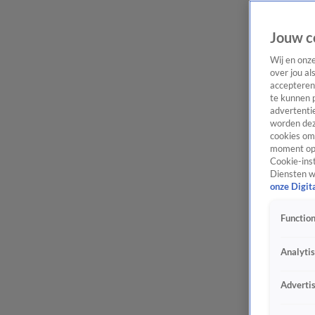
Jouw c
Wij en onz
over jou al
accepteren
te kunnen 
advertentie
worden dez
cookies om 
moment opn
Cookie-inst
Diensten w
onze Digit
Function
Analyti
Adverti