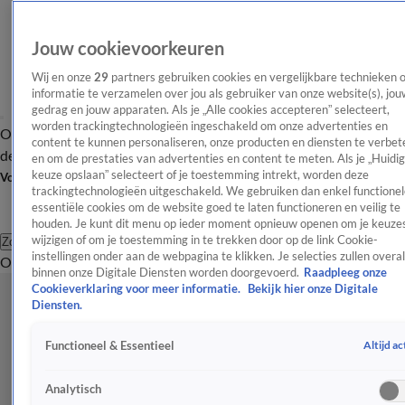
Jouw cookievoorkeuren
Wij en onze
29
partners gebruiken cookies en vergelijkbare technieken 
informatie te verzamelen over jou als gebruiker van onze website(s), jou
gedrag en jouw apparaten. Als je „Alle cookies accepteren” selecteert,
worden trackingtechnologieën ingeschakeld om onze advertenties en
Overzicht
Afleveringen
Tip
Entertainment
BN'ers
TV
Crime
Algemeen
content te kunnen personaliseren, onze producten en diensten te verbet
de redactie
Nieuwsbrief
en om de prestaties van advertenties en content te meten. Als je „Huidi
keuze opslaan” selecteert of je toestemming intrekt, worden deze
Volg Shownieuws
trackingtechnologieën uitgeschakeld. We gebruiken dan enkel functionel
essentiële cookies om de website goed te laten functioneren en veilig te
houden. Je kunt dit menu op ieder moment opnieuw openen om je keuzes
wijzigen of om je toestemming in te trekken door op de link Cookie-
Zoeken
instellingen onder aan de webpagina te klikken. Je selecties zullen overal
Overzicht
Entertainment
Spraakmakend
Reality
Crime
Video's
Afl
binnen onze Digitale Diensten worden doorgevoerd.
Raadpleeg onze
Cookieverklaring voor meer informatie.
Bekijk hier onze Digitale
Diensten.
Altijd ac
Functioneel & Essentieel
Analytisch