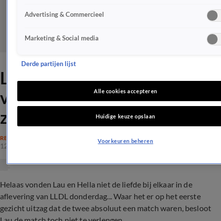
Advertising & Commercieel
Marketing & Social media
Derde partijen lijst
LLDL- Kijkers nemen het op
voor Lau: 'Hella is gewoon
Alle cookies accepteren
zuur'
Huidige keuze opslaan
REALITY
Voorkeuren beheren
12 jan 2023, 22:05
Helaas vonden Lau en Hella niet de liefde bij elkaar in de
aflevering van LLDL donderdag... Waar het er op het eerste
gezicht uitzag dat de twee absoluut een match waren, besloot
Lau de match toch niet te verlengen...