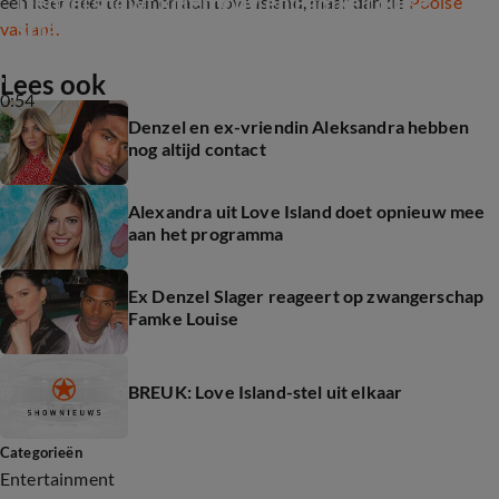
Denzel showt killerbody en Famke Louise 
een keer deel te nemen aan Love Island, maar dan de
Poolse
stralend zwanger
variant.
Lees ook
0:54
Denzel en ex-vriendin Aleksandra hebben
nog altijd contact
Alexandra uit Love Island doet opnieuw mee
aan het programma
Ex Denzel Slager reageert op zwangerschap
Famke Louise
BREUK: Love Island-stel uit elkaar
Categorieën
Entertainment