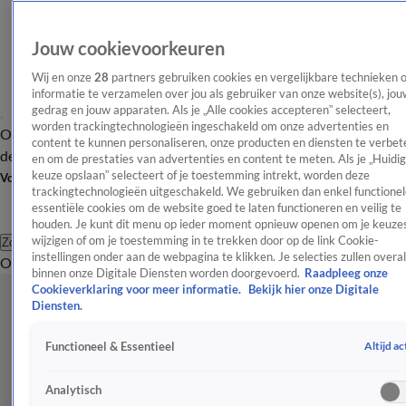
Jouw cookievoorkeuren
Wij en onze
28
partners gebruiken cookies en vergelijkbare technieken 
informatie te verzamelen over jou als gebruiker van onze website(s), jou
gedrag en jouw apparaten. Als je „Alle cookies accepteren” selecteert,
worden trackingtechnologieën ingeschakeld om onze advertenties en
Overzicht
Afleveringen
Tip
Entertainment
BN'ers
TV
Crime
Algemeen
content te kunnen personaliseren, onze producten en diensten te verbet
de redactie
Nieuwsbrief
en om de prestaties van advertenties en content te meten. Als je „Huidi
keuze opslaan” selecteert of je toestemming intrekt, worden deze
Volg Shownieuws
trackingtechnologieën uitgeschakeld. We gebruiken dan enkel functionel
essentiële cookies om de website goed te laten functioneren en veilig te
houden. Je kunt dit menu op ieder moment opnieuw openen om je keuzes
wijzigen of om je toestemming in te trekken door op de link Cookie-
Zoeken
instellingen onder aan de webpagina te klikken. Je selecties zullen overal
Overzicht
Entertainment
Spraakmakend
Reality
Crime
Video's
Afl
binnen onze Digitale Diensten worden doorgevoerd.
Raadpleeg onze
Cookieverklaring voor meer informatie.
Bekijk hier onze Digitale
Diensten.
Altijd ac
Functioneel & Essentieel
Analytisch