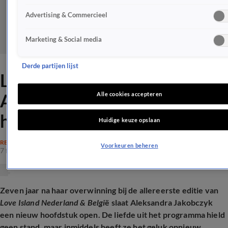
Advertising & Commercieel
Marketing & Social media
Derde partijen lijst
Love Island-winnares
Aleksandra Jakobczyk deelt
Alle cookies accepteren
heuglijk babynieuws
Huidige keuze opslaan
REALITY
Voorkeuren beheren
7 feb 2026, 16:53
Zeven jaar na haar overwinning bij de allereerste editie van
Love Island Nederland & Belgi
ë slaat Aleksandra Jakobczyk
een nieuw hoofdstuk open. De liefde uit het programma hield
geen stand, maar inmiddels heeft ze het geluk opnieuw