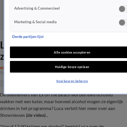
Advertising & Commercieel
Marketing & Social media
Derde partijen lijst
Luca onthult hoeveel alcohol
ze krijgen bij Ex on the Beach
Alle cookies accepteren
Huidige keuze opslaan
REALITY
5 juni 2024, 15:45
Voorkeuren beheren
De deelnemers van Ex on the Beach worden elke ochtend
wakker met een kater, maar hoeveel alcohol mogen ze eigenlijk
drinken in het programma? Luca vertelt hier meer over aan
Shownieuws
(zie video)
...
"Vanaf 17:00 krijgen we alcohol", begint Luca over de