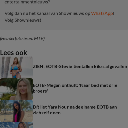
entertainmentnieuws?
Volg dan nu het kanaal van Shownieuws op
WhatsApp
!
Volg Shownieuws!
(Headerfoto bron: MTV)
Lees ook
ZIEN: EOTB-Stevie tientallen kilo's afgevallen
EOTB-Megan onthult: 'Naar bed met drie
broers'
Dít liet Yara Nour na deelname EOTB aan
zichzelf doen