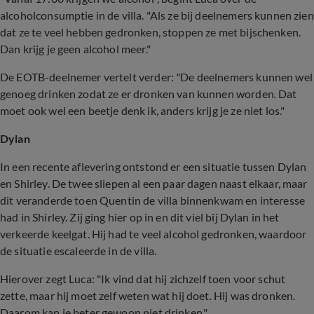
alcoholconsumptie in de villa. "Als ze bij deelnemers kunnen zien
dat ze te veel hebben gedronken, stoppen ze met bijschenken.
Dan krijg je geen alcohol meer."
De EOTB-deelnemer vertelt verder:
"
De deelnemers kunnen wel
genoeg drinken zodat ze er dronken van kunnen worden
.
Dat
moet ook wel een beetje denk ik, anders krijg je ze niet los."
Dylan
In een recente aflevering ontstond er een situatie tussen Dylan
en Shirley. De twee sliepen al een paar dagen naast elkaar, maar
dit veranderde toen Quentin de villa binnenkwam en interesse
had in Shirley. Zij ging hier op in en dit viel bij Dylan in het
verkeerde keelgat. Hij had te veel alcohol gedronken, waardoor
de situatie escaleerde in de villa.
Hierover zegt Luca: "Ik vind dat hij zichzelf toen voor schut
zette, maar hij moet zelf weten wat hij doet
.
Hij was dronken.
Daarom kan je beter gewoon niet drinken."