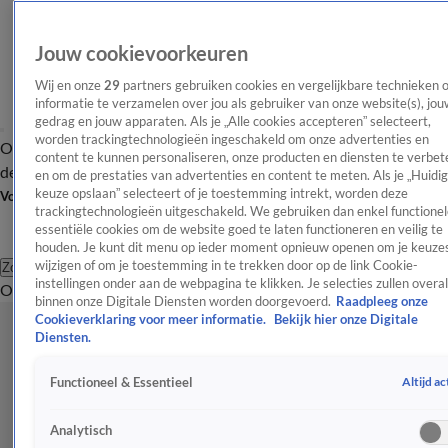
Jouw cookievoorkeuren
Wij en onze
29
partners gebruiken cookies en vergelijkbare technieken 
informatie te verzamelen over jou als gebruiker van onze website(s), jou
gedrag en jouw apparaten. Als je „Alle cookies accepteren” selecteert,
worden trackingtechnologieën ingeschakeld om onze advertenties en
Overzicht
Afleveringen
Tip
Entertainment
BN'ers
TV
Crime
Algemeen
content te kunnen personaliseren, onze producten en diensten te verbet
de redactie
Nieuwsbrief
en om de prestaties van advertenties en content te meten. Als je „Huidi
keuze opslaan” selecteert of je toestemming intrekt, worden deze
Volg Shownieuws
trackingtechnologieën uitgeschakeld. We gebruiken dan enkel functionel
essentiële cookies om de website goed te laten functioneren en veilig te
houden. Je kunt dit menu op ieder moment opnieuw openen om je keuzes
wijzigen of om je toestemming in te trekken door op de link Cookie-
Zoeken
instellingen onder aan de webpagina te klikken. Je selecties zullen overal
Overzicht
Entertainment
Spraakmakend
Reality
Crime
Video's
Afl
binnen onze Digitale Diensten worden doorgevoerd.
Raadpleeg onze
Cookieverklaring voor meer informatie.
Bekijk hier onze Digitale
Diensten.
Altijd ac
Functioneel & Essentieel
Analytisch