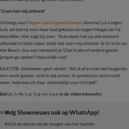
'Zoals het mij uitkomt'
Onlangs was
Megan heel erg emotioneel
, doordat Luca tegen
Lois zei dat hij voor haar had gekozen en tegen Megan zei hij
hetzelfde. Hier zegt hij over: "Ik probeer het op dat moment
allemaal te laten lopen zoals het voor mij uitkomt. Ik zit in Ex on
the Beach, dus wat verwacht je? Dat ik één of andere goede
jongen ga spelen? Natuurlijk niet."
De EOTB- deelnemer gaat verder: "Als ik af en toe een leugentje
erin moet gooien, vind ik dat prima. Ik spreek hun toch nooit
meer. Iedereen zit daar uiteindelijk voor zichzelf."
'Zoals het mij uitkomt'
Bekijk de hele uitleg van Luca in de video hieronder.
‎Volg Shownieuws ook op WhatsApp!
0:48
Altijd als eerste op de hoogte van het laatste