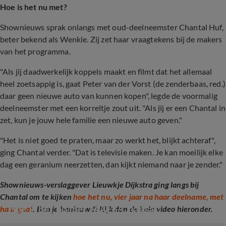
Hoe is het nu met?
Shownieuws sprak onlangs met oud-deelneemster Chantal Huf,
beter bekend als Wenkie. Zij zet haar vraagtekens bij de makers
van het programma.
"Als jij daadwerkelijk koppels maakt en filmt dat het allemaal
heel zoetsappig is, gaat Peter van der Vorst (de zenderbaas, red.)
daar geen nieuwe auto van kunnen kopen", legde de voormalig
deelneemster met een korreltje zout uit. "Als jij er een Chantal in
zet, kun je jouw hele familie een nieuwe auto geven."
"Het is niet goed te praten, maar zo werkt het, blijkt achteraf",
ging Chantal verder. "Dat is televisie maken. Je kan moeilijk elke
dag een geranium neerzetten, dan kijkt niemand naar je zender."
Shownieuws-verslaggever Lieuwkje Dijkstra ging langs bij
Chantal om te kijken
hoe het nu, vier jaar na haar deelname, met
Hoe is het nu met MAFS-Chantal?
haar gaat
. Ben je benieuwd? Kijk dan de hele video hieronder.