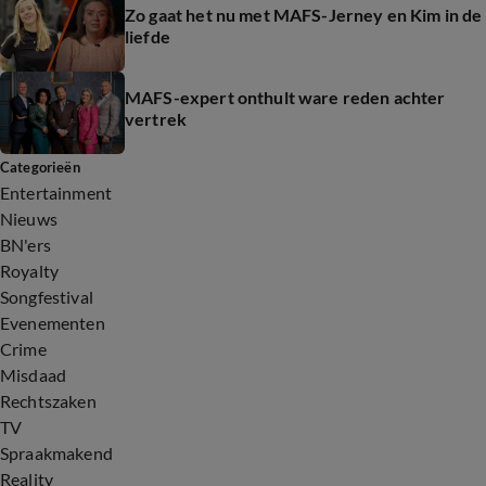
Zo gaat het nu met MAFS-Jerney en Kim in de
liefde
MAFS-expert onthult ware reden achter
vertrek
Categorieën
Entertainment
Nieuws
BN'ers
Royalty
Songfestival
Evenementen
Crime
Misdaad
Rechtszaken
TV
Spraakmakend
Reality