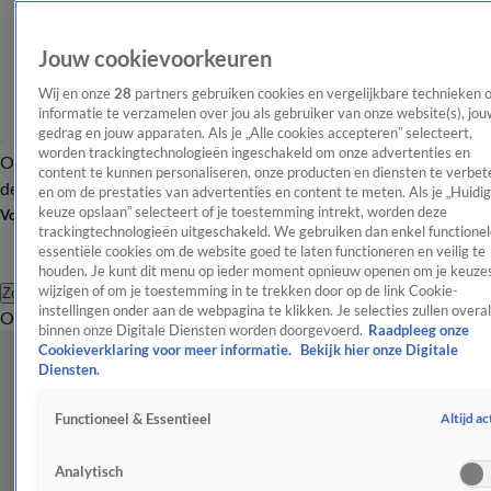
Jouw cookievoorkeuren
Wij en onze
28
partners gebruiken cookies en vergelijkbare technieken 
informatie te verzamelen over jou als gebruiker van onze website(s), jou
gedrag en jouw apparaten. Als je „Alle cookies accepteren” selecteert,
worden trackingtechnologieën ingeschakeld om onze advertenties en
Overzicht
Afleveringen
Tip
Entertainment
BN'ers
TV
Crime
Algemeen
content te kunnen personaliseren, onze producten en diensten te verbet
de redactie
Nieuwsbrief
en om de prestaties van advertenties en content te meten. Als je „Huidi
keuze opslaan” selecteert of je toestemming intrekt, worden deze
Volg Shownieuws
trackingtechnologieën uitgeschakeld. We gebruiken dan enkel functionel
essentiële cookies om de website goed te laten functioneren en veilig te
houden. Je kunt dit menu op ieder moment opnieuw openen om je keuzes
wijzigen of om je toestemming in te trekken door op de link Cookie-
Zoeken
instellingen onder aan de webpagina te klikken. Je selecties zullen overal
Overzicht
Entertainment
Spraakmakend
Reality
Crime
Video's
Afl
binnen onze Digitale Diensten worden doorgevoerd.
Raadpleeg onze
Cookieverklaring voor meer informatie.
Bekijk hier onze Digitale
Diensten.
Altijd ac
Functioneel & Essentieel
Analytisch