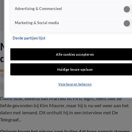
Advertising & Commercieel
Marketing & Social media
Derde partijen lijst
MAFS-David is weer aan het
daten
Alle cookies accepteren
Huidige keuze opslaan
REALITY
15 apr 2024, 14:37
Voorkeuren beheren
David Stok, bekend van Married At First Sight, heeft niet de
liefde gevonden bij Kim Maurer, maar hij is nu wel weer aan het
daten met iemand. Dit onthult hij in een interview met De
Telegraaf...
Onlangs kwam het nieuws naar buiten dat twee experts stoppen