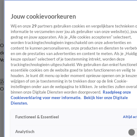
Jouw cookievoorkeuren
Wij en onze
29
partners gebruiken cookies en vergelijkbare technieken 
informatie te verzamelen over jou als gebruiker van onze website(s), jou
gedrag en jouw apparaten. Als je „Alle cookies accepteren” selecteert,
worden trackingtechnologieën ingeschakeld om onze advertenties en
Overzicht
Afleveringen
Tip
Entertainment
BN'ers
TV
Crime
Algemeen
content te kunnen personaliseren, onze producten en diensten te verbet
de redactie
Nieuwsbrief
en om de prestaties van advertenties en content te meten. Als je „Huidi
keuze opslaan” selecteert of je toestemming intrekt, worden deze
Volg Shownieuws
trackingtechnologieën uitgeschakeld. We gebruiken dan enkel functionel
essentiële cookies om de website goed te laten functioneren en veilig te
houden. Je kunt dit menu op ieder moment opnieuw openen om je keuzes
wijzigen of om je toestemming in te trekken door op de link Cookie-
Zoeken
instellingen onder aan de webpagina te klikken. Je selecties zullen overal
Overzicht
Entertainment
Spraakmakend
Reality
Crime
Video's
Afl
binnen onze Digitale Diensten worden doorgevoerd.
Raadpleeg onze
Cookieverklaring voor meer informatie.
Bekijk hier onze Digitale
Diensten.
Altijd ac
Functioneel & Essentieel
Analytisch