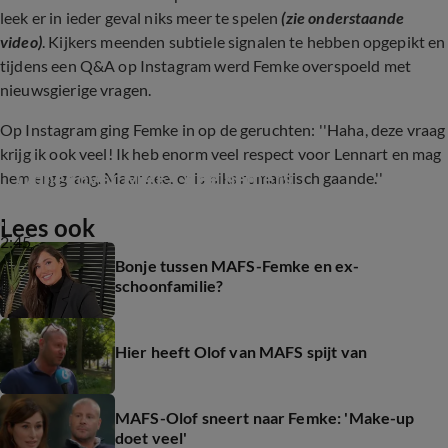
leek er in ieder geval niks meer te spelen
(zie onderstaande
video)
. Kijkers meenden subtiele signalen te hebben opgepikt en
tijdens een Q&A op Instagram werd Femke overspoeld met
nieuwsgierige vragen.
Op Instagram ging Femke in op de geruchten: ''Haha, deze vraag
krijg ik ook veel! Ik heb enorm veel respect voor Lennart en mag
Ophef over MAFS-deelnemers
hem erg graag. Maar nee, er is niks romantisch gaande.''
Lees ook
2:45
Bonje tussen MAFS-Femke en ex-
schoonfamilie?
Hier heeft Olof van MAFS spijt van
MAFS-Olof sneert naar Femke: 'Make-up
doet veel'