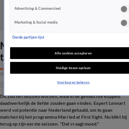
Advertising & Commercieel
Marketing & Social media
Derde partijen lijst
MAFS-expert Lennart blikt
terug op zijn eerste seizoen
Alle cookies accepteren
Huidige keuze opslaan
REALITY
26 mei 2025, 10:19
Voorkeuren beheren
Dit zou hét seizoen worden, waarin de gematchte koppels
daadwerkelijk de liefde zouden gaan vinden. Expert Lennart
werd vol potentie naar Nederland gehaald, om te gaan
matchen bij het programma Married at First Sight. Nu blikt hij
terug op zijn eerste seizoen. "Dat vraagt moed."