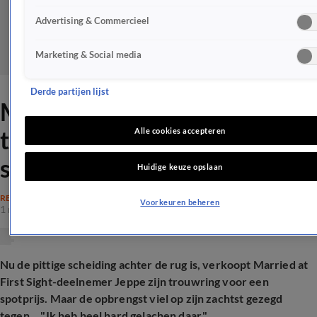
Advertising & Commercieel
Marketing & Social media
Derde partijen lijst
MAFS-Jeppe verkocht zijn
trouwring voor deze
Alle cookies accepteren
spotprijs
Huidige keuze opslaan
REALITY
Voorkeuren beheren
1 mei 2025, 17:29
Nu de pittige scheiding achter de rug is, verkoopt Married at
First Sight-deelnemer Jeppe zijn trouwring voor een
spotprijs. Maar de opbrengst viel op zijn zachtst gezegd
tegen... "Ik heb heel hard gelachen daar."