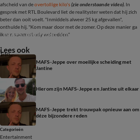
afscheid van de
overtollige kilo's
(zie onderstaande video)
. In
gesprek met RTL Boulevard liet de realityster weten dat hij zich
beter dan ooit voelt. "Inmiddels alweer 25 kg afgevallen",
onthulde hij. "Kom maar door met de zomer. Op deze manier ga
MAFS-Jeppe trekt trouwpak opnieuw aan
ik m'n summerbody wel redden."
Lees ook
1:10
MAFS-Jeppe over moeilijke scheiding met
Jantine
Hierom zijn MAFS-Jeppe en Jantine uit elkaar
MAFS-Jeppe trekt trouwpak opnieuw aan om
déze bijzondere reden
Categorieën
Entertainment