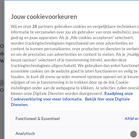
Jouw cookievoorkeuren
Wij en onze
28
partners gebruiken cookies en vergelijkbare technieken 
informatie te verzamelen over jou als gebruiker van onze website(s), jou
gedrag en jouw apparaten. Als je „Alle cookies accepteren” selecteert,
worden trackingtechnologieën ingeschakeld om onze advertenties en
Overzicht
Afleveringen
Tip
Entertainment
BN'ers
TV
Crime
Algemeen
content te kunnen personaliseren, onze producten en diensten te verbet
de redactie
Nieuwsbrief
en om de prestaties van advertenties en content te meten. Als je „Huidi
keuze opslaan” selecteert of je toestemming intrekt, worden deze
Volg Shownieuws
trackingtechnologieën uitgeschakeld. We gebruiken dan enkel functionel
essentiële cookies om de website goed te laten functioneren en veilig te
houden. Je kunt dit menu op ieder moment opnieuw openen om je keuzes
wijzigen of om je toestemming in te trekken door op de link Cookie-
Zoeken
instellingen onder aan de webpagina te klikken. Je selecties zullen overal
Overzicht
Entertainment
Spraakmakend
Reality
Crime
Video's
Afl
binnen onze Digitale Diensten worden doorgevoerd.
Raadpleeg onze
Cookieverklaring voor meer informatie.
Bekijk hier onze Digitale
Diensten.
Altijd ac
Functioneel & Essentieel
Analytisch