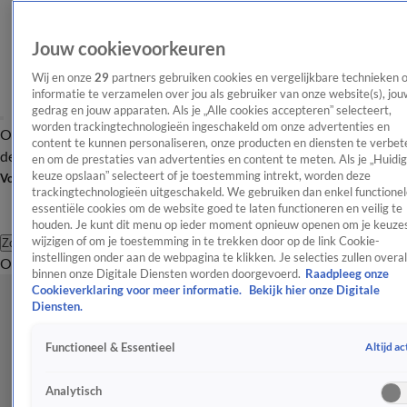
Jouw cookievoorkeuren
Wij en onze
29
partners gebruiken cookies en vergelijkbare technieken 
informatie te verzamelen over jou als gebruiker van onze website(s), jou
gedrag en jouw apparaten. Als je „Alle cookies accepteren” selecteert,
worden trackingtechnologieën ingeschakeld om onze advertenties en
Overzicht
Afleveringen
Tip
Entertainment
BN'ers
TV
Crime
Algemeen
content te kunnen personaliseren, onze producten en diensten te verbet
de redactie
Nieuwsbrief
en om de prestaties van advertenties en content te meten. Als je „Huidi
keuze opslaan” selecteert of je toestemming intrekt, worden deze
Volg Shownieuws
trackingtechnologieën uitgeschakeld. We gebruiken dan enkel functionel
essentiële cookies om de website goed te laten functioneren en veilig te
houden. Je kunt dit menu op ieder moment opnieuw openen om je keuzes
wijzigen of om je toestemming in te trekken door op de link Cookie-
Zoeken
instellingen onder aan de webpagina te klikken. Je selecties zullen overal
Overzicht
Entertainment
Spraakmakend
Reality
Crime
Video's
Afl
binnen onze Digitale Diensten worden doorgevoerd.
Raadpleeg onze
Cookieverklaring voor meer informatie.
Bekijk hier onze Digitale
Diensten.
Altijd ac
Functioneel & Essentieel
Analytisch