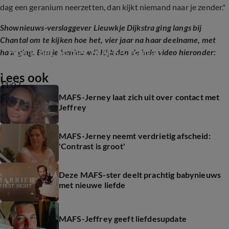
dag een geranium neerzetten, dan kijkt niemand naar je zender."
Shownieuws-verslaggever Lieuwkje Dijkstra ging langs bij
Chantal om te kijken hoe het, vier jaar na haar deelname, met
Hoe is het nu met MAFS-Chantal?
haar ging. Ben je benieuwd? Kijk dan de hele video hieronder:
Lees ook
11:07
MAFS-Jerney laat zich uit over contact met
Jeffrey
MAFS-Jerney neemt verdrietig afscheid:
'Contrast is groot'
Deze MAFS-ster deelt prachtig babynieuws
met nieuwe liefde
MAFS-Jeffrey geeft liefdesupdate