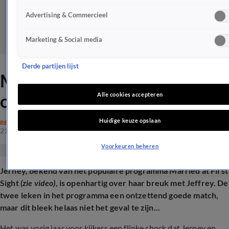
Advertising & Commercieel
Marketing & Social media
Derde partijen lijst
MAFS-Jerney openhartig
over breuk
Alle cookies accepteren
Huidige keuze opslaan
REALITY
21 mrt 2025, 16:31
Voorkeuren beheren
Jerney, bekend van het populaire programma Married at First
Sight
(zie video),
is openhartig over haar breuk met Jeffrey. De
twee leken in het programma een ontzettend goede match,
maar dit bleek helaas niet het geval te zijn...
Het was vorig jaar voor kijkers een flinke shock dat Jerney en