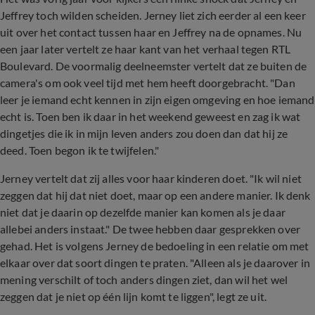
Jeffrey toch wilden scheiden. Jerney liet zich eerder al een keer
uit over het contact tussen haar en Jeffrey na de opnames. Nu
een jaar later vertelt ze haar kant van het verhaal tegen RTL
Boulevard. De voormalig deelneemster vertelt dat ze buiten de
camera's om ook veel tijd met hem heeft doorgebracht. "Dan
leer je iemand echt kennen in zijn eigen omgeving en hoe iemand
echt is. Toen ben ik daar in het weekend geweest en zag ik wat
dingetjes die ik in mijn leven anders zou doen dan dat hij ze
deed. Toen begon ik te twijfelen."
Jerney vertelt dat zij alles voor haar kinderen doet. "Ik wil niet
zeggen dat hij dat niet doet, maar op een andere manier. Ik denk
niet dat je daarin op dezelfde manier kan komen als je daar
allebei anders instaat." De twee hebben daar gesprekken over
gehad. Het is volgens Jerney de bedoeling in een relatie om met
elkaar over dat soort dingen te praten. "Alleen als je daarover in
mening verschilt of toch anders dingen ziet, dan wil het wel
zeggen dat je niet op één lijn komt te liggen", legt ze uit.