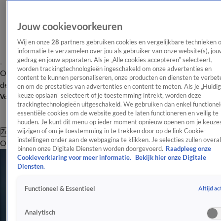
Jouw cookievoorkeuren
Wij en onze
28
partners gebruiken cookies en vergelijkbare technieken 
informatie te verzamelen over jou als gebruiker van onze website(s), jou
gedrag en jouw apparaten. Als je „Alle cookies accepteren” selecteert,
worden trackingtechnologieën ingeschakeld om onze advertenties en
Overzicht
Afleveringen
Tip
Entertainment
BN'ers
TV
Crime
Algemeen
content te kunnen personaliseren, onze producten en diensten te verbet
de redactie
Nieuwsbrief
en om de prestaties van advertenties en content te meten. Als je „Huidi
keuze opslaan” selecteert of je toestemming intrekt, worden deze
Volg Shownieuws
trackingtechnologieën uitgeschakeld. We gebruiken dan enkel functionel
essentiële cookies om de website goed te laten functioneren en veilig te
houden. Je kunt dit menu op ieder moment opnieuw openen om je keuzes
wijzigen of om je toestemming in te trekken door op de link Cookie-
Zoeken
instellingen onder aan de webpagina te klikken. Je selecties zullen overal
Overzicht
Entertainment
Spraakmakend
Reality
Crime
Video's
Afl
binnen onze Digitale Diensten worden doorgevoerd.
Raadpleeg onze
Cookieverklaring voor meer informatie.
Bekijk hier onze Digitale
Diensten.
Altijd ac
Functioneel & Essentieel
Analytisch