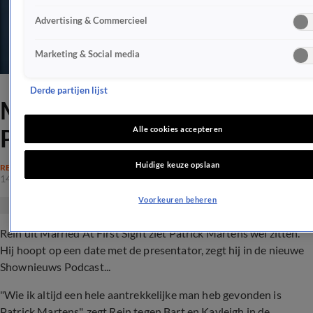
Advertising & Commercieel
Marketing & Social media
Derde partijen lijst
MAFS-Rein heeft oogje op
Patrick Martens
Alle cookies accepteren
Huidige keuze opslaan
REALITY
14 mrt 2021, 22:05
Voorkeuren beheren
Rein uit Married At First Sight ziet Patrick Martens wel zitten.
Hij hoopt op een date met de presentator, zegt hij in de nieuwe
Shownieuws Podcast...
"Wie ik altijd een hele aantrekkelijke man heb gevonden is
Patrick Martens", zegt Rein tegen Bart en Kayleigh in de