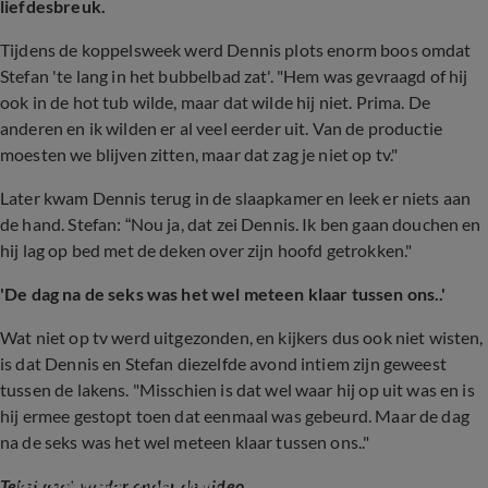
liefdesbreuk.
Tijdens de koppelsweek werd Dennis plots enorm boos omdat
Stefan 'te lang in het bubbelbad zat'. "
Hem was gevraagd of hij
ook in de hot tub wilde, maar dat wilde hij niet. Prima. De
anderen en ik wilden er al veel eerder uit. Van de productie
moesten we blijven zitten, maar dat zag je niet op tv."
Later kwam Dennis terug in de slaapkamer en leek er niets aan
de hand. Stefan: “Nou ja, dat zei Dennis. Ik ben gaan douchen en
hij lag op bed met de deken over zijn hoofd getrokken."
'De dag na de seks was het wel meteen klaar tussen ons..'
Wat niet op tv werd uitgezonden, en kijkers dus ook niet wisten,
is dat Dennis en Stefan diezelfde avond intiem zijn geweest
tussen de lakens. "Misschien is dat wel waar hij op uit was en is
hij ermee gestopt toen dat eenmaal was gebeurd. Maar de dag
na de seks was het wel meteen klaar tussen ons.."
MAFS-Dennis laat emotioneel van zich horen 
na abrupte scheiding
Tekst gaat verder onder de video.