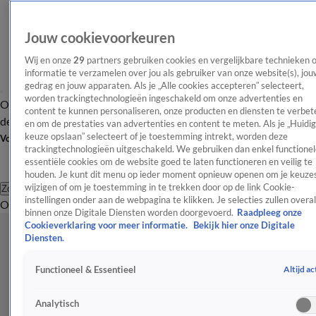
Jouw cookievoorkeuren
Wij en onze
29
partners gebruiken cookies en vergelijkbare technieken 
informatie te verzamelen over jou als gebruiker van onze website(s), jou
gedrag en jouw apparaten. Als je „Alle cookies accepteren” selecteert,
worden trackingtechnologieën ingeschakeld om onze advertenties en
Overzicht
Afleveringen
Tip
Entertainment
BN'ers
TV
Crime
Algemeen
content te kunnen personaliseren, onze producten en diensten te verbet
de redactie
Nieuwsbrief
en om de prestaties van advertenties en content te meten. Als je „Huidi
keuze opslaan” selecteert of je toestemming intrekt, worden deze
Volg Shownieuws
trackingtechnologieën uitgeschakeld. We gebruiken dan enkel functionel
essentiële cookies om de website goed te laten functioneren en veilig te
houden. Je kunt dit menu op ieder moment opnieuw openen om je keuzes
wijzigen of om je toestemming in te trekken door op de link Cookie-
Zoeken
instellingen onder aan de webpagina te klikken. Je selecties zullen overal
Overzicht
Entertainment
Spraakmakend
Reality
Crime
Video's
Afl
binnen onze Digitale Diensten worden doorgevoerd.
Raadpleeg onze
Cookieverklaring voor meer informatie.
Bekijk hier onze Digitale
Diensten.
Altijd ac
Functioneel & Essentieel
Analytisch