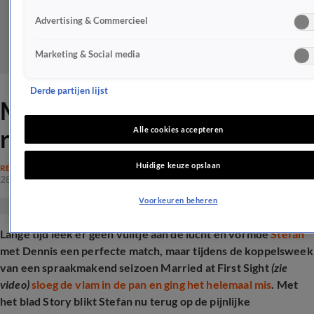
Advertising & Commercieel
Marketing & Social media
Derde partijen lijst
MAFS-Stefan onthult ware
reden van breuk met Dennis
Alle cookies accepteren
Huidige keuze opslaan
REALITY
28 mei 2025, 18:14
Voorkeuren beheren
Lange tijd leek er geen vuiltje aan de lucht en vormde
Stefan
met Dennis een perfecte match, maar tijdens de koppelsweek
van een spraakmakend seizoen Married at First Sight
(zie
video)
sloeg de vlam in de pan en ging het helemaal mis
. Met
het blad Story blikt Stefan nu terug op de pijnlijke