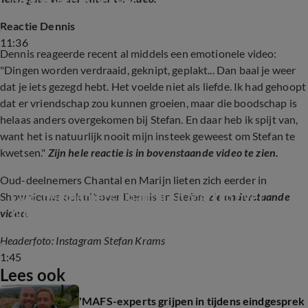
Reactie Dennis
11:36
Dennis reageerde recent al middels een emotionele video:
"Dingen worden verdraaid, geknipt, geplakt... Dan baal je weer
dat je iets gezegd hebt. Het voelde niet als liefde. Ik had gehoopt
dat er vriendschap zou kunnen groeien, maar die boodschap is
helaas anders overgekomen bij Stefan. En daar heb ik spijt van,
want het is natuurlijk nooit mijn insteek geweest om Stefan te
kwetsen."
Zijn hele reactie is in bovenstaande video te zien.
Oud-deelnemers Chantal en Marijn lieten zich eerder in
Oud-deelnemers Chantal en Martijn over 
Shownieuws ook uit over Dennis en Stefan,
zie onderstaande
huidig MAFS-seizoen
video.
Headerfoto: Instagram Stefan Krams
1:45
Lees ook
'MAFS-experts grijpen in tijdens eindgesprek