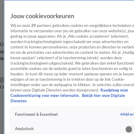
Jouw cookievoorkeuren
Wij en onze
29
partners gebruiken cookies en vergelijkbare technieken 
informatie te verzamelen over jou als gebruiker van onze website(s), jou
gedrag en jouw apparaten. Als je „Alle cookies accepteren” selecteert,
worden trackingtechnologieën ingeschakeld om onze advertenties en
Overzicht
Afleveringen
Tip
Entertainment
BN'ers
TV
Crime
Algemeen
content te kunnen personaliseren, onze producten en diensten te verbet
de redactie
Nieuwsbrief
en om de prestaties van advertenties en content te meten. Als je „Huidi
keuze opslaan” selecteert of je toestemming intrekt, worden deze
Volg Shownieuws
trackingtechnologieën uitgeschakeld. We gebruiken dan enkel functionel
essentiële cookies om de website goed te laten functioneren en veilig te
houden. Je kunt dit menu op ieder moment opnieuw openen om je keuzes
wijzigen of om je toestemming in te trekken door op de link Cookie-
Zoeken
instellingen onder aan de webpagina te klikken. Je selecties zullen overal
Overzicht
Entertainment
Spraakmakend
Reality
Crime
Video's
Afl
binnen onze Digitale Diensten worden doorgevoerd.
Raadpleeg onze
Cookieverklaring voor meer informatie.
Bekijk hier onze Digitale
Diensten.
Altijd ac
Functioneel & Essentieel
Analytisch