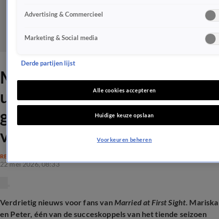
Advertising & Commercieel
Marketing & Social media
Derde partijen lijst
Mariska en Peter uit MAFS
uit elkaar: 'Onze keuze is
Alle cookies accepteren
gemaakt met veel respect
Huidige keuze opslaan
voor elkaar'
Voorkeuren beheren
REALITY
22 mei 2026, 08:33
Verdrietig nieuws voor fans van
Married at First Sight
. Mariska
en Peter, één van de succeskoppels van het tiende seizoen