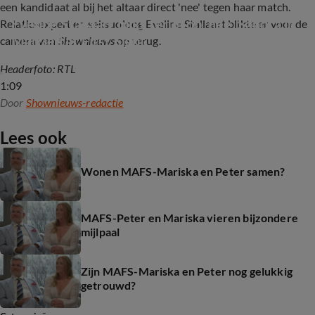
een kandidaat al bij het altaar direct 'nee' tegen haar match.
Eveline Stallaart blikt terug op 'nee' Sandra in 
Relatie-expert en seksuoloog Eveline Stallaart blikte er voor de
Married at First Sight
camera van
Shownieuws
op terug.
Headerfoto: RTL
1:09
Door
Shownieuws-redactie
Lees ook
Wonen MAFS-Mariska en Peter samen?
MAFS-Peter en Mariska vieren bijzondere
mijlpaal
Zijn MAFS-Mariska en Peter nog gelukkig
getrouwd?