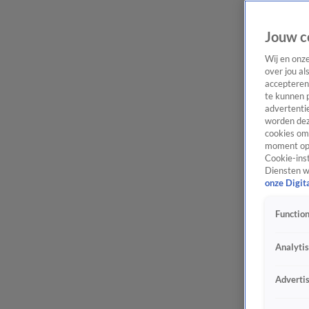
Jouw c
Wij en onz
over jou al
accepteren
te kunnen 
advertentie
worden dez
cookies om 
moment opn
Cookie-inst
Diensten w
onze Digit
Function
Analyti
Adverti