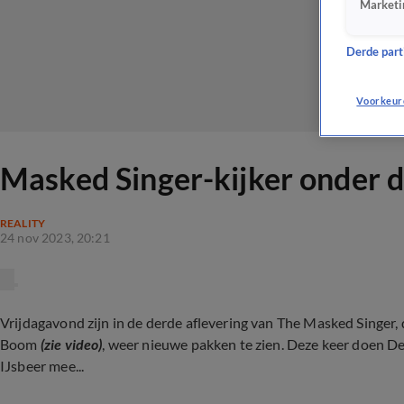
Marketi
Derde parti
Voorkeur
Masked Singer-kijker onder 
REALITY
24 nov 2023, 20:21
Vrijdagavond zijn in de derde aflevering van The Masked Singer,
Boom
(zie video)
, weer nieuwe pakken te zien. Deze keer doen D
IJsbeer mee...