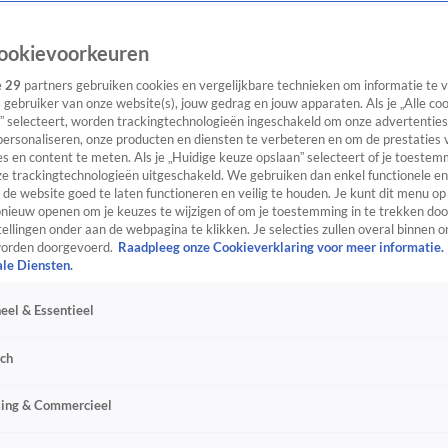
ookievoorkeuren
e
29
partners gebruiken cookies en vergelijkbare technieken om informatie te
s gebruiker van onze website(s), jouw gedrag en jouw apparaten. Als je „Alle co
” selecteert, worden trackingtechnologieën ingeschakeld om onze advertenties
personaliseren, onze producten en diensten te verbeteren en om de prestaties 
s en content te meten. Als je „Huidige keuze opslaan” selecteert of je toestemm
e trackingtechnologieën uitgeschakeld. We gebruiken dan enkel functionele en
de website goed te laten functioneren en veilig te houden. Je kunt dit menu op
ieuw openen om je keuzes te wijzigen of om je toestemming in te trekken door
ellingen onder aan de webpagina te klikken. Je selecties zullen overal binnen o
orden doorgevoerd.
Raadpleeg onze Cookieverklaring voor meer informatie.
ale Diensten.
eel & Essentieel
sch
sing & Commercieel