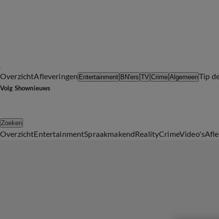
Overzicht
Afleveringen
Tip d
Entertainment
BN'ers
TV
Crime
Algemeen
Volg Shownieuws
Zoeken
Overzicht
Entertainment
Spraakmakend
Reality
Crime
Video's
Afl