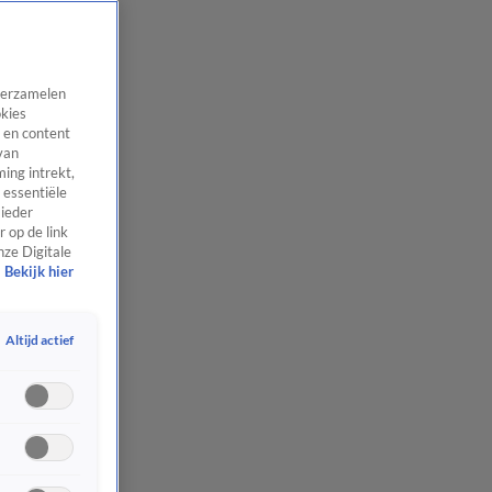
 verzamelen
okies
 en content
van
ing intrekt,
 essentiële
 ieder
 op de link
nze Digitale
Bekijk hier
Altijd actief