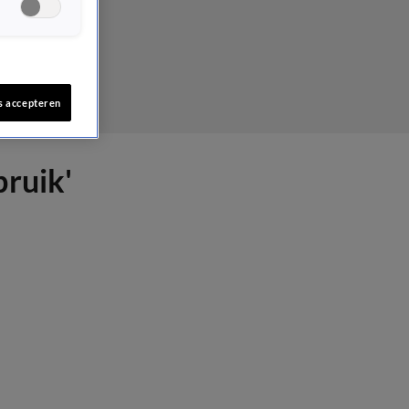
s accepteren
pruik'