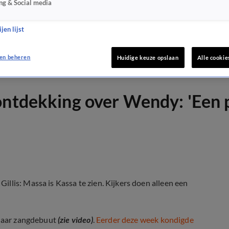
ng & Social media
jen lijst
en beheren
Huidige keuze opslaan
Alle cookie
ontdekking over Wendy: 'Een 
llis: Massa is Kassa te zien. Kijkers doen alleen een
 haar zangdebuut
(zie video)
.
Eerder deze week kondigde