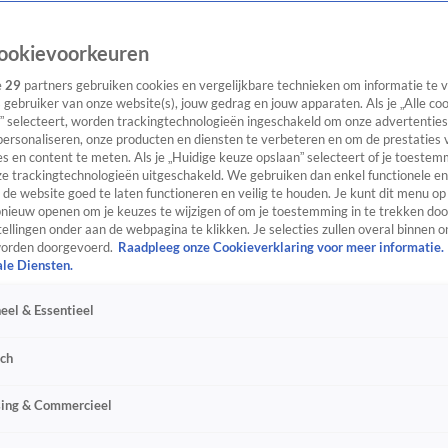
ookievoorkeuren
e
29
partners gebruiken cookies en vergelijkbare technieken om informatie te
s gebruiker van onze website(s), jouw gedrag en jouw apparaten. Als je „Alle co
” selecteert, worden trackingtechnologieën ingeschakeld om onze advertenties
personaliseren, onze producten en diensten te verbeteren en om de prestaties 
s en content te meten. Als je „Huidige keuze opslaan” selecteert of je toestemm
e trackingtechnologieën uitgeschakeld. We gebruiken dan enkel functionele en
de website goed te laten functioneren en veilig te houden. Je kunt dit menu op
ieuw openen om je keuzes te wijzigen of om je toestemming in te trekken door
ellingen onder aan de webpagina te klikken. Je selecties zullen overal binnen o
orden doorgevoerd.
Raadpleeg onze Cookieverklaring voor meer informatie.
ale Diensten.
eel & Essentieel
sch
sing & Commercieel