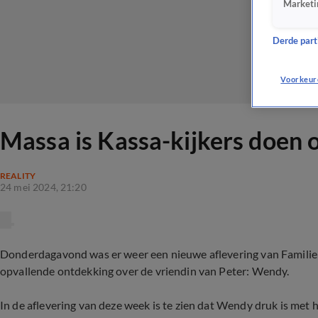
Marketi
Derde parti
Voorkeur
Massa is Kassa-kijkers doen 
REALITY
24 mei 2024, 21:20
Donderdagavond was er weer een nieuwe aflevering van Familie Gi
opvallende ontdekking over de vriendin van Peter: Wendy.
In de aflevering van deze week is te zien dat Wendy druk is met