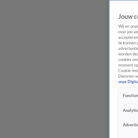
Jouw c
Wij en onz
over jou al
accepteren
te kunnen 
advertentie
worden dez
cookies om 
moment opn
Cookie-inst
Diensten w
onze Digit
Function
Analyti
Adverti