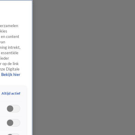
 verzamelen
okies
 en content
van
ing intrekt,
 essentiële
 ieder
 op de link
nze Digitale
Bekijk hier
Altijd actief