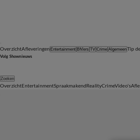
Overzicht
Afleveringen
Tip d
Entertainment
BN'ers
TV
Crime
Algemeen
Volg Shownieuws
Zoeken
Overzicht
Entertainment
Spraakmakend
Reality
Crime
Video's
Afl