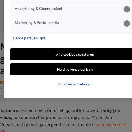
Advertising & Commercieel
Marketing & Social media
Derde partijen lijst
Meer Dan Verwacht-Tatiana
geeft update na
Alle cookies accepteren
afschuwelijke tijd
Huidige keuze opslaan
REALITY
Voorkeuren beheren
1 apr 2024, 16:40
Tatiana is samen met haar drieling Faith, Hope, Charity
(zie
video)
,bekend van het populaire programma Meer Dan
Verwacht. Op Instagram geeft ze een update
na een vreselijke
tijd.