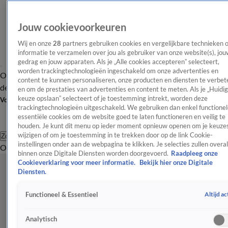
Jouw cookievoorkeuren
Wij en onze
28
partners gebruiken cookies en vergelijkbare technieken 
informatie te verzamelen over jou als gebruiker van onze website(s), jou
gedrag en jouw apparaten. Als je „Alle cookies accepteren” selecteert,
worden trackingtechnologieën ingeschakeld om onze advertenties en
Overzicht
Afleveringen
Tip
Entertainment
BN'ers
TV
Crime
Algemeen
content te kunnen personaliseren, onze producten en diensten te verbet
de redactie
Nieuwsbrief
en om de prestaties van advertenties en content te meten. Als je „Huidi
keuze opslaan” selecteert of je toestemming intrekt, worden deze
Volg Shownieuws
trackingtechnologieën uitgeschakeld. We gebruiken dan enkel functionel
essentiële cookies om de website goed te laten functioneren en veilig te
houden. Je kunt dit menu op ieder moment opnieuw openen om je keuzes
wijzigen of om je toestemming in te trekken door op de link Cookie-
Zoeken
instellingen onder aan de webpagina te klikken. Je selecties zullen overal
Overzicht
Entertainment
Spraakmakend
Reality
Crime
Video's
Afl
binnen onze Digitale Diensten worden doorgevoerd.
Raadpleeg onze
Cookieverklaring voor meer informatie.
Bekijk hier onze Digitale
Diensten.
Altijd ac
Functioneel & Essentieel
Analytisch