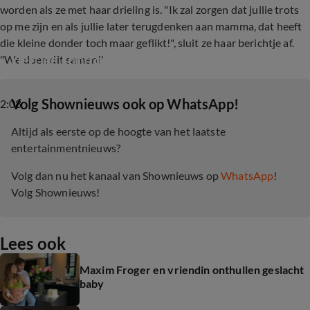
worden als ze met haar drieling is. "Ik zal zorgen dat jullie trots
op me zijn en als jullie later terugdenken aan mamma, dat heeft
die kleine donder toch maar geflikt!", sluit ze haar berichtje af.
Heftige confrontatie tussen Joyce en Tatiana
"We doen dit samen!'
‎Volg Shownieuws ook op WhatsApp!
2:08
Altijd als eerste op de hoogte van het laatste
entertainmentnieuws?
Volg dan nu het kanaal van Shownieuws op
WhatsApp
!
Volg Shownieuws!
Lees ook
Maxim Froger en vriendin onthullen geslacht
baby