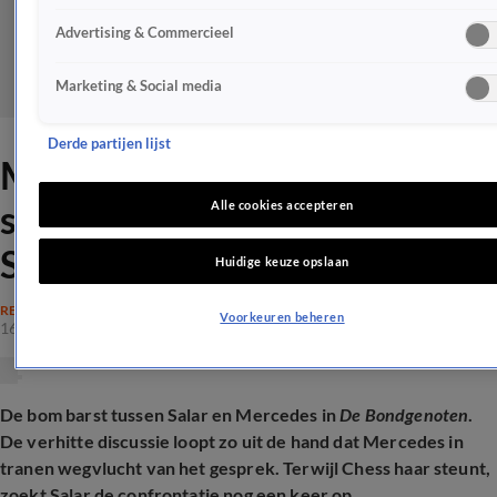
Advertising & Commercieel
Marketing & Social media
Derde partijen lijst
Mercedes in tranen na
schreeuwende ruzie met
Alle cookies accepteren
Salar in De Bondgenoten
Huidige keuze opslaan
REALITY
Voorkeuren beheren
16 mrt 2026, 19:04
De bom barst tussen Salar en Mercedes in
De Bondgenoten
.
De verhitte discussie loopt zo uit de hand dat Mercedes in
tranen wegvlucht van het gesprek. Terwijl Chess haar steunt,
zoekt Salar de confrontatie nog een keer op...