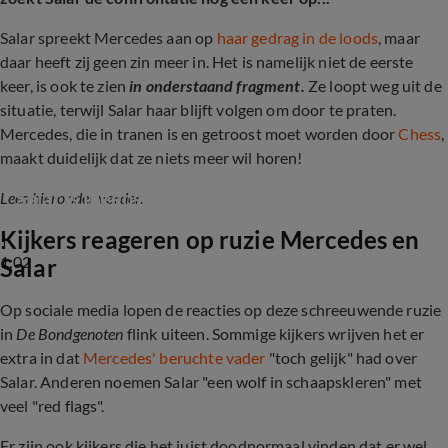
Salar spreekt Mercedes aan op
haar gedrag in de loods
, maar
daar heeft zij geen zin meer in. Het is namelijk niet de eerste
keer, is ook te zien
in onderstaand fragment.
Ze loopt weg uit de
situatie, terwijl Salar haar blijft volgen om door te praten.
Mercedes, die in tranen is en getroost moet worden door
Chess
,
maakt duidelijk dat ze niets meer wil horen!
Salar is ineens heel jaloers
Lees hieronder verder.
Kijkers reageren op ruzie Mercedes en
1:02
Salar
Op sociale media lopen de reacties op deze schreeuwende ruzie
in
De Bondgenoten
flink uiteen. Sommige kijkers wrijven het er
extra in dat
Mercedes' beruchte vader
"toch gelijk" had over
Salar. Anderen noemen Salar "een wolf in schaapskleren" met
veel "red flags".
Er zijn ook kijkers die het juist doodnormaal vinden dat er wel