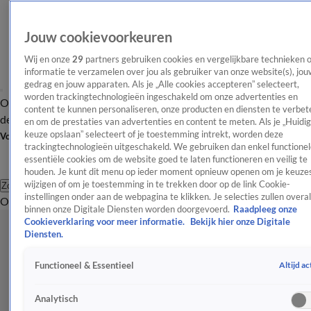
Jouw cookievoorkeuren
Wij en onze
29
partners gebruiken cookies en vergelijkbare technieken 
informatie te verzamelen over jou als gebruiker van onze website(s), jou
gedrag en jouw apparaten. Als je „Alle cookies accepteren” selecteert,
worden trackingtechnologieën ingeschakeld om onze advertenties en
Overzicht
Afleveringen
Tip
Entertainment
BN'ers
TV
Crime
Algemeen
content te kunnen personaliseren, onze producten en diensten te verbet
de redactie
Nieuwsbrief
en om de prestaties van advertenties en content te meten. Als je „Huidi
keuze opslaan” selecteert of je toestemming intrekt, worden deze
Volg Shownieuws
trackingtechnologieën uitgeschakeld. We gebruiken dan enkel functionel
essentiële cookies om de website goed te laten functioneren en veilig te
houden. Je kunt dit menu op ieder moment opnieuw openen om je keuzes
wijzigen of om je toestemming in te trekken door op de link Cookie-
Zoeken
instellingen onder aan de webpagina te klikken. Je selecties zullen overal
Overzicht
Entertainment
Spraakmakend
Reality
Crime
Video's
Afl
binnen onze Digitale Diensten worden doorgevoerd.
Raadpleeg onze
Cookieverklaring voor meer informatie.
Bekijk hier onze Digitale
Diensten.
Altijd ac
Functioneel & Essentieel
Analytisch