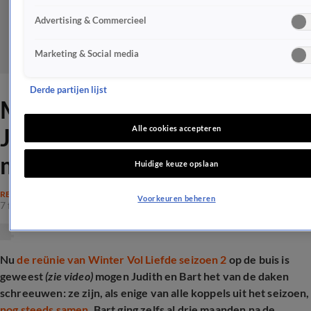
Advertising & Commercieel
Marketing & Social media
Derde partijen lijst
Moeder WVL-Bart over
Judith: 'Hoef eindelijk niet
Alle cookies accepteren
meer op mijn lip te bijten'
Huidige keuze opslaan
REALITY
Voorkeuren beheren
7 feb 2025, 15:19
Nu
de reünie van Winter Vol Liefde seizoen 2
op de buis is
geweest
(zie video)
mogen Judith en Bart het van de daken
schreeuwen: ze zijn, als enige van alle koppels uit het seizoen,
nog steeds samen.
Bart ging zelfs al drie maanden na de