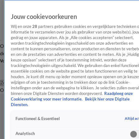
Jouw cookievoorkeuren
Wij en onze
28
partners gebruiken cookies en vergelijkbare technieken 
informatie te verzamelen over jou als gebruiker van onze website(s), jou
gedrag en jouw apparaten. Als je „Alle cookies accepteren” selecteert,
worden trackingtechnologieën ingeschakeld om onze advertenties en
Overzicht
Afleveringen
Tip
Entertainment
BN'ers
TV
Crime
Algemeen
content te kunnen personaliseren, onze producten en diensten te verbet
de redactie
Nieuwsbrief
en om de prestaties van advertenties en content te meten. Als je „Huidi
keuze opslaan” selecteert of je toestemming intrekt, worden deze
Volg Shownieuws
trackingtechnologieën uitgeschakeld. We gebruiken dan enkel functionel
essentiële cookies om de website goed te laten functioneren en veilig te
houden. Je kunt dit menu op ieder moment opnieuw openen om je keuzes
wijzigen of om je toestemming in te trekken door op de link Cookie-
Zoeken
instellingen onder aan de webpagina te klikken. Je selecties zullen overal
Overzicht
Entertainment
Spraakmakend
Reality
Crime
Video's
Afl
binnen onze Digitale Diensten worden doorgevoerd.
Raadpleeg onze
Cookieverklaring voor meer informatie.
Bekijk hier onze Digitale
Diensten.
Altijd ac
Functioneel & Essentieel
Analytisch