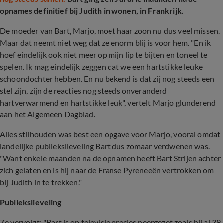
opnames definitief bij Judith in wonen, in Frankrijk.
De moeder van Bart, Marjo, moet haar zoon nu dus veel missen.
Maar dat neemt niet weg dat ze enorm blij is voor hem. "
En ik
hoef eindelijk ook niet meer op mijn lip te bijten en toneel te
spelen. Ik mag eindelijk zeggen dat we een hartstikke leuke
schoondochter hebben. En nu bekend is dat zij nog steeds een
stel zijn, zijn de reacties nog steeds onveranderd
hartverwarmend en hartstikke leuk", vertelt Marjo glunderend
aan het Algemeen Dagblad.
Alles stilhouden was best een opgave voor Marjo, vooral omdat
landelijke publiekslieveling Bart dus zomaar verdwenen was.
"Want enkele maanden na de opnamen heeft Bart Strijen achter
zich gelaten en is hij naar de Franse Pyreneeën vertrokken om
bij Judith in te trekken."
Publiekslieveling
Ze vervolgt: "Bart is op televisie precies neergezet zoals hij al 39