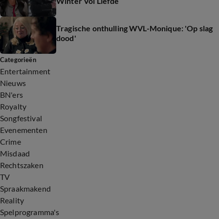
Winter Vol Liefde
Tragische onthulling WVL-Monique: 'Op slag
dood'
Categorieën
Entertainment
Nieuws
BN'ers
Royalty
Songfestival
Evenementen
Crime
Misdaad
Rechtszaken
TV
Spraakmakend
Reality
Spelprogramma's