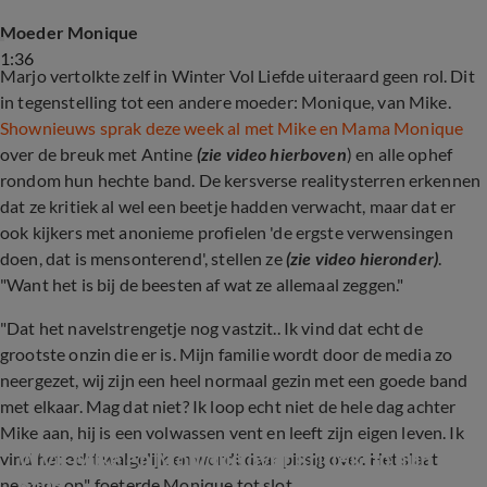
Moeder Monique
1:36
Marjo vertolkte zelf in Winter Vol Liefde uiteraard geen rol. Dit
in tegenstelling tot een andere moeder: Monique, van Mike.
Shownieuws sprak deze week al met Mike en Mama Monique
over de breuk met Antine
(zie video hierboven
) en alle ophef
rondom hun hechte band. De kersverse realitysterren erkennen
dat ze kritiek al wel een beetje hadden verwacht, maar dat er
ook kijkers met anonieme profielen 'de ergste verwensingen
doen, dat is mensonterend', stellen ze
(zie video hieronder)
.
"Want het is bij de beesten af wat ze allemaal zeggen."
"Dat het navelstrengetje nog vastzit.. Ik vind dat echt de
grootste onzin die er is. Mijn familie wordt door de media zo
neergezet, wij zijn een heel normaal gezin met een goede band
met elkaar. Mag dat niet? Ik loop echt niet de hele dag achter
Mike aan, hij is een volwassen vent en leeft zijn eigen leven. Ik
WVL-Mike en Monique over kritiek op hun 
vind het echt walgelijk en wordt daar pissig over. Het slaat
band
nergens op", foeterde Monique tot slot.