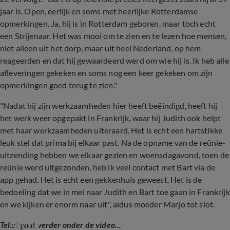
jaar is. Open, eerlijk en soms met heerlijke Rotterdamse
opmerkingen. Ja, hij is in Rotterdam geboren, maar toch echt
een Strijenaar. Het was mooi om te zien en te lezen hoe mensen,
niet alleen uit het dorp, maar uit heel Nederland, op hem
reageerden en dat hij gewaardeerd werd om wie hij is. Ik heb alle
afleveringen gekeken en soms nog een keer gekeken om zijn
opmerkingen goed terug te zien."
"Nadat hij zijn werkzaamheden hier heeft beëindigd, heeft hij
het werk weer opgepakt in Frankrijk, waar hij Judith ook helpt
met haar werkzaamheden uiteraard. Het is echt een hartstikke
leuk stel dat prima bij elkaar past. Na de opname van de reünie-
uitzending hebben we elkaar gezien en woensdagavond, toen de
reünie werd uitgezonden, heb ik veel contact met Bart via de
app gehad. Het is echt een gekkenhuis geweest. Het is de
bedoeling dat we in mei naar Judith en Bart toe gaan in Frankrijk
en we kijken er enorm naar uit", aldus moeder Marjo tot slot.
WVL-Mike en Monique over de breuk met 
Antine
Tekst gaat verder onder de video...