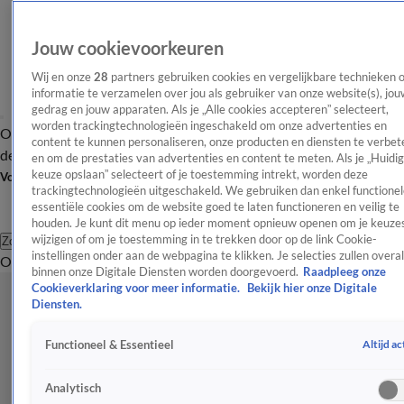
Jouw cookievoorkeuren
Wij en onze
28
partners gebruiken cookies en vergelijkbare technieken 
informatie te verzamelen over jou als gebruiker van onze website(s), jou
gedrag en jouw apparaten. Als je „Alle cookies accepteren” selecteert,
worden trackingtechnologieën ingeschakeld om onze advertenties en
Overzicht
Afleveringen
Tip
Entertainment
BN'ers
TV
Crime
Algemeen
content te kunnen personaliseren, onze producten en diensten te verbet
de redactie
Nieuwsbrief
en om de prestaties van advertenties en content te meten. Als je „Huidi
keuze opslaan” selecteert of je toestemming intrekt, worden deze
Volg Shownieuws
trackingtechnologieën uitgeschakeld. We gebruiken dan enkel functionel
essentiële cookies om de website goed te laten functioneren en veilig te
houden. Je kunt dit menu op ieder moment opnieuw openen om je keuzes
wijzigen of om je toestemming in te trekken door op de link Cookie-
Zoeken
instellingen onder aan de webpagina te klikken. Je selecties zullen overal
Overzicht
Entertainment
Spraakmakend
Reality
Crime
Video's
Afl
binnen onze Digitale Diensten worden doorgevoerd.
Raadpleeg onze
Cookieverklaring voor meer informatie.
Bekijk hier onze Digitale
Diensten.
Altijd ac
Functioneel & Essentieel
Analytisch