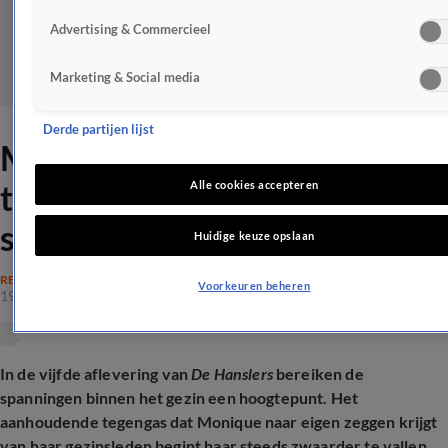
Advertising & Commercieel
Marketing & Social media
Derde partijen lijst
Monique Hansler dult geen
tegenspraak meer: 'Word er
Alle cookies accepteren
schijtgek van!'
Huidige keuze opslaan
REALITY
Voorkeuren beheren
19 dec 2025, 14:19
In de vijfde aflevering van
De Hanslers
bereiken de
spanningen binnen het gezin een hoogtepunt. Het
aanhoudende tegengas dat Monique naar eigen zeggen krijgt
van haar gezinsleden begint haar steeds zwaarder te vallen.