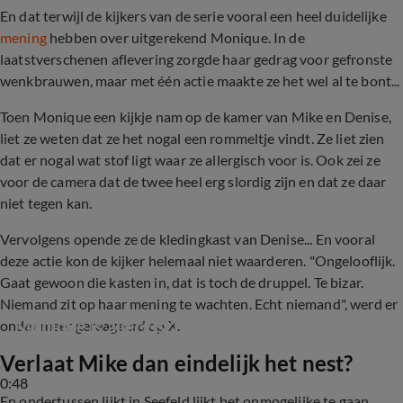
En dat terwijl de kijkers van de serie vooral een heel duidelijke
mening
hebben over uitgerekend Monique. In de
laatstverschenen aflevering zorgde haar gedrag voor gefronste
wenkbrauwen, maar met één actie maakte ze het wel al te bont...
Toen Monique een kijkje nam op de kamer van Mike en Denise,
liet ze weten dat ze het nogal een rommeltje vindt. Ze liet zien
dat er nogal wat stof ligt waar ze allergisch voor is. Ook zei ze
voor de camera dat de twee heel erg slordig zijn en dat ze daar
niet tegen kan.
Vervolgens opende ze de kledingkast van Denise... En vooral
deze actie kon de kijker helemaal niet waarderen. "Ongelooflijk.
Gaat gewoon die kasten in, dat is toch de druppel. Te bizar.
Niemand zit op haar mening te wachten. Echt niemand", werd er
Monique is allergisch voor rommel
onder meer gereageerd op X.
Verlaat Mike dan eindelijk het nest?
0:48
En ondertussen lijkt in Seefeld lijkt het onmogelijke te gaan