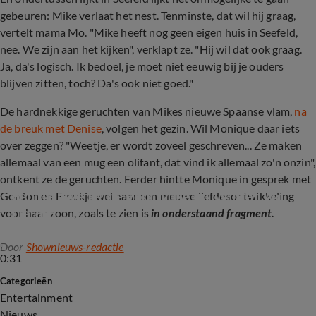
gebeuren: Mike verlaat het nest. Tenminste, dat wil hij graag,
vertelt mama Mo. "Mike heeft nog geen eigen huis in Seefeld,
nee. We zijn aan het kijken", verklapt ze. "Hij wil dat ook graag.
Ja, da's logisch. Ik bedoel, je moet niet eeuwig bij je ouders
blijven zitten, toch? Da's ook niet goed."
De hardnekkige geruchten van Mikes nieuwe Spaanse vlam,
na
de breuk met Denise
, volgen het gezin. Wil Monique daar iets
over zeggen? "Weetje, er wordt zoveel geschreven... Ze maken
allemaal van een mug een olifant, dat vind ik allemaal zo'n onzin",
ontkent ze de geruchten. Eerder hintte Monique in gesprek met
Een nieuwe liefde voor Mike uit Winter Vol 
Gordon en Froukje wel naar een nieuwe liefdesontwikkeling
Liefde?
voor haar zoon, zoals te zien is
in onderstaand fragment.
Door
Shownieuws-redactie
0:31
Categorieën
Entertainment
Nieuws