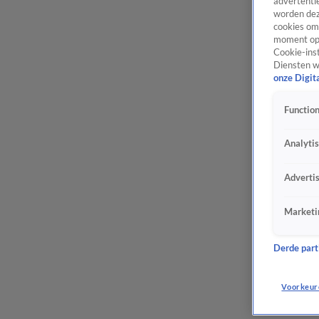
advertentie
worden dez
cookies om 
moment opn
Cookie-inst
Diensten w
onze Digit
Function
Analyti
Adverti
Marketi
Derde parti
Voorkeur