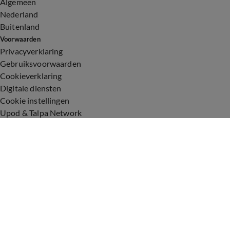
Algemeen
Nederland
Buitenland
Voorwaarden
Privacyverklaring
Gebruiksvoorwaarden
Cookieverklaring
Digitale diensten
Cookie instellingen
Upod & Talpa Network
Adverteren
Vacatures
Publieksservice
Toegankelijkheid
Over ons
Neem contact op
+31 (0)6 - 549 628 21
show@talpanetwork.com
Tip de redactie