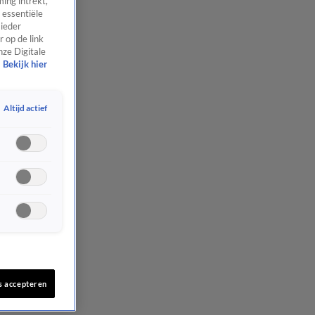
ing intrekt,
 essentiële
 ieder
 op de link
nze Digitale
Bekijk hier
Altijd actief
s accepteren