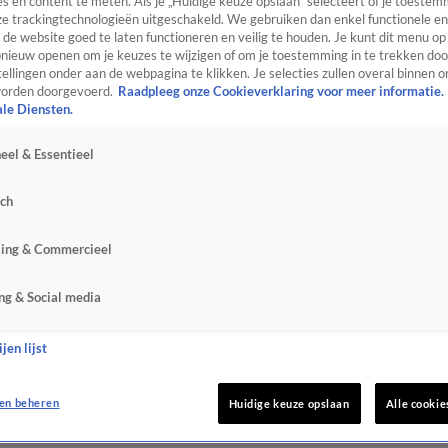
s en content te meten. Als je „Huidige keuze opslaan” selecteert of je toestemm
e trackingtechnologieën uitgeschakeld. We gebruiken dan enkel functionele en
de website goed te laten functioneren en veilig te houden. Je kunt dit menu op
ieuw openen om je keuzes te wijzigen of om je toestemming in te trekken door
ellingen onder aan de webpagina te klikken. Je selecties zullen overal binnen o
orden doorgevoerd.
Raadpleeg onze Cookieverklaring voor meer informatie.
ale Diensten.
eel & Essentieel
sch
sing & Commercieel
ng & Social media
jen lijst
en beheren
Huidige keuze opslaan
Alle cookie