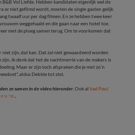
B&B Vol Liefde. Hebben kandidaten eigenlijk wel de
 er niet gefilmd wordt, moeten de single gasten gelijk
lang twaalf uur per dag filmen. En ze hebben twee keer
f vrouwen weggehaald en die gaan naar een hotel toe.
 weer met de ploeg samen terug. Om te voorkomen dat
 niet zijn, dat kan. Dat zal niet gewaardeerd worden
 zijn. Ik denk dat het de nachtmerrie van de makers is
bedoeling. Maar er zijn toch afspraken die je met zo’n
meedoet", aldus Debbie tot slot.
lden ze samen in de video hieronder
. Ook al
had Paul
n Paul
eemster
...