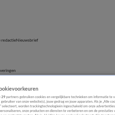
e redactie
Nieuwsbrief
everingen
ookievoorkeuren
e
29
partners gebruiken cookies en vergelijkbare technieken om informatie te
s gebruiker van onze website(s), jouw gedrag en jouw apparaten. Als je „Alle co
” selecteert, worden trackingtechnologieën ingeschakeld om onze advertenties
personaliseren, onze producten en diensten te verbeteren en om de prestaties 