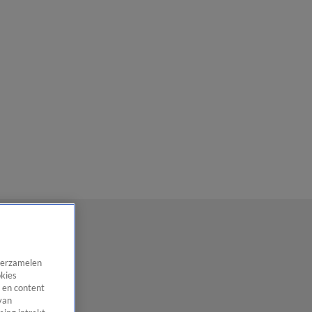
 verzamelen
okies
 en content
van