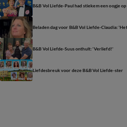
B&B Vol Liefde-Paul had stiekem een oogje o
Beladen dag voor B&B Vol Liefde-Claudia: 'Het g
B&B Vol Liefde-Suus onthult: 'Verliefd!'
Liefdesbreuk voor deze B&B Vol Liefde-ster