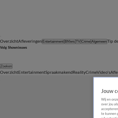
Overzicht
Afleveringen
Tip d
Entertainment
BN'ers
TV
Crime
Algemeen
Volg Shownieuws
Zoeken
Overzicht
Entertainment
Spraakmakend
Reality
Crime
Video's
Afl
Jouw c
Wij en onz
over jou al
accepteren
te kunnen 