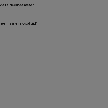
p deze deelneemster
emis is er nog altijd'