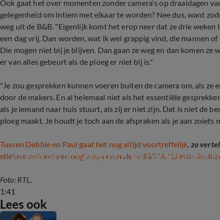
Ook gaat het over momenten zonder camera's op draaidagen van 
gelegenheid om intiem met elkaar te worden? Nee dus, want zodra
weg uit de B&B. "
Eigenlijk komt het erop neer dat ze drie weken 
een dag vrij. Dan worden, wat ik wel grappig vind, die mannen o
Die mogen niet bij je blijven. Dan gaan ze weg en dan komen ze
er van alles gebeurt als de ploeg er niet bij is."
"Je zou gesprekken kunnen voeren buiten de camera om, als ze er
door de makers. En al helemaal niet als het essentiële gesprekken
als je iemand naar huis stuurt, als zij er niet zijn. Dat is niet de 
ploeg maakt. Je houdt je toch aan de afspraken als je aan zoiets 
Tussen Debbie en Paul gaat het nog altijd voortreffelijk
,
zo verte
Zo gaat het nu tussen B&B Vol Liefde-Debbie e
stiekem ook wel een oogje op een andere B&B Vol Liefde-deeln
Foto: RTL.
1:41
Lees ook