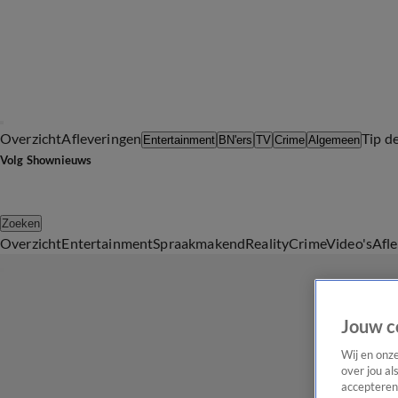
Overzicht
Afleveringen
Tip d
Entertainment
BN'ers
TV
Crime
Algemeen
Volg Shownieuws
Zoeken
Overzicht
Entertainment
Spraakmakend
Reality
Crime
Video's
Afl
Jouw c
Wij en onz
over jou al
accepteren