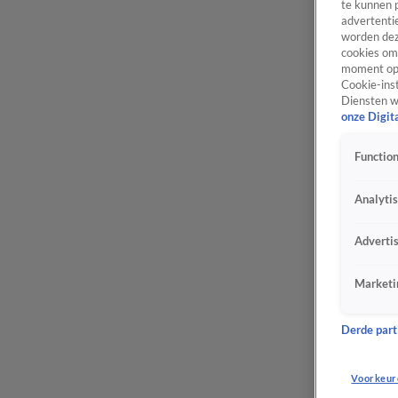
te kunnen 
advertentie
worden dez
cookies om 
moment opn
Cookie-inst
Diensten w
onze Digit
Function
Analyti
Adverti
Marketi
Derde parti
Voorkeur