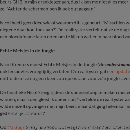
beurs GHB in mijn drankje gedaan, dus ik kan me niet alles meer 
ze. "Achter de schermen ben ik ook out gegaan."
Nicol heeft geen idee wie of waarom dit is gebeurt. "Misschien 
diegene daar kon toeslaan?" De realityster vertelt dat ze de dag 
een bloedafname laten doen om te kijken wat er in haar bloed zat
Echte Meisjes in de Jungle
Nicol Kremers moest Echte Meisjes in de Jungle
(zie onderstaan
doktersadvies vroegtijdig verlaten. De realityster gaf
een updat
onthulde of ze nog een keer zou openstaan voor zo'n jungle-avo
De fanatieke Nicol kreeg tijdens de sponsenloop te maken met 
winnen, maar toen gleed ik opeens uit", vertelde de realityster a
wilde mezelf opvangen met mijn been, maar dat ging helemaal mis.
Greetje, Nicol en Danielle doen mee aan Echte 
gedeeltelijk scheurde."
Greetje over haar deelname aan Echte Meisjes 
Ook
Greetje
kreeg na afloop wat vragen over haar deelname. Je z