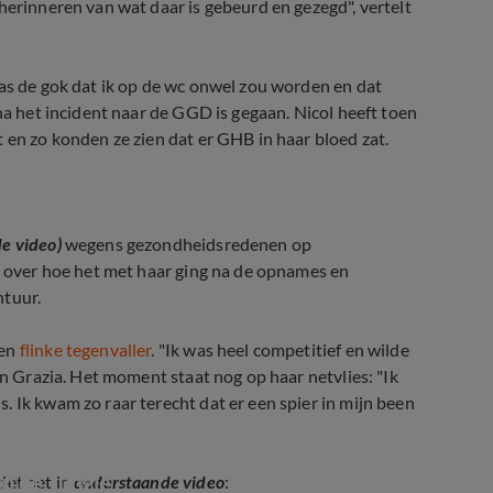
herinneren van wat daar is gebeurd en gezegd", vertelt
was de gok dat ik op de wc onwel zou worden en dat
na het incident naar de GGD is gegaan. Nicol heeft toen
 en zo konden ze zien dat er GHB in haar bloed zat.
de video)
wegens gezondheidsredenen op
e
over hoe het met haar ging na de opnames en
ntuur.
een
flinke tegenvaller
. "Ik was heel competitief en wilde
an Grazia. Het moment staat nog op haar netvlies: "Ik
 Ik kwam zo raar terecht dat er een spier in mijn been
Meisjes in de Jungle
in de Jungle
iet het in
onderstaande video
: