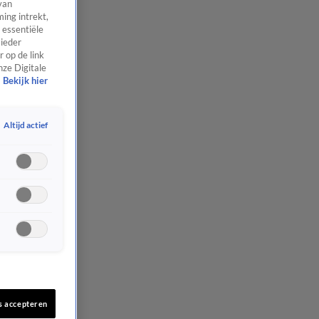
van
ing intrekt,
 essentiële
 ieder
 op de link
nze Digitale
Bekijk hier
Altijd actief
s accepteren