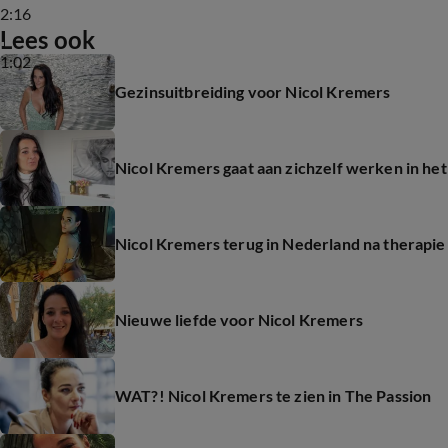
2:16
Lees ook
1:02
Gezinsuitbreiding voor Nicol Kremers
Nicol Kremers gaat aan zichzelf werken in het
Nicol Kremers terug in Nederland na therapie 
Nieuwe liefde voor Nicol Kremers
WAT?! Nicol Kremers te zien in The Passion