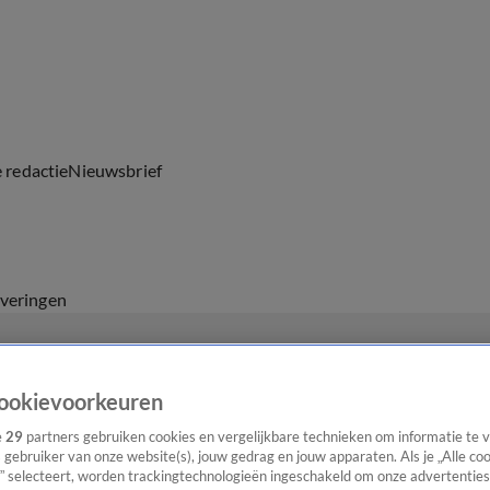
e redactie
Nieuwsbrief
everingen
ookievoorkeuren
e
29
partners gebruiken cookies en vergelijkbare technieken om informatie te
s gebruiker van onze website(s), jouw gedrag en jouw apparaten. Als je „Alle co
” selecteert, worden trackingtechnologieën ingeschakeld om onze advertenties