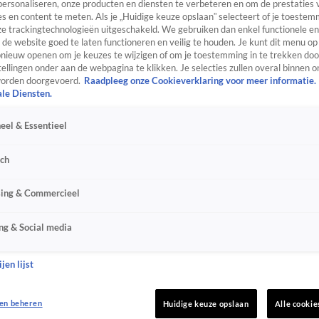
personaliseren, onze producten en diensten te verbeteren en om de prestaties 
s en content te meten. Als je „Huidige keuze opslaan” selecteert of je toestemm
e trackingtechnologieën uitgeschakeld. We gebruiken dan enkel functionele en
de website goed te laten functioneren en veilig te houden. Je kunt dit menu op
ieuw openen om je keuzes te wijzigen of om je toestemming in te trekken door
ellingen onder aan de webpagina te klikken. Je selecties zullen overal binnen o
orden doorgevoerd.
Raadpleeg onze Cookieverklaring voor meer informatie.
ale Diensten.
eel & Essentieel
sch
sing & Commercieel
ng & Social media
jen lijst
en beheren
Huidige keuze opslaan
Alle cookie