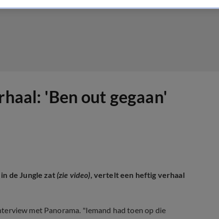
rhaal: 'Ben out gegaan'
 in de Jungle zat
(zie video)
, vertelt een heftig verhaal
n interview met Panorama. "Iemand had toen op die