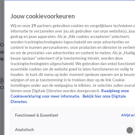
Jouw cookievoorkeuren
Wij en onze
29
partners gebruiken cookies en vergelijkbare technieken 
informatie te verzamelen over jou als gebruiker van onze website(s), jou
gedrag en jouw apparaten. Als je „Alle cookies accepteren” selecteert,
worden trackingtechnologieën ingeschakeld om onze advertenties en
Overzicht
Afleveringen
Tip
Entertainment
BN'ers
TV
Crime
Algemeen
content te kunnen personaliseren, onze producten en diensten te verbet
de redactie
Nieuwsbrief
en om de prestaties van advertenties en content te meten. Als je „Huidi
keuze opslaan” selecteert of je toestemming intrekt, worden deze
Volg Shownieuws
trackingtechnologieën uitgeschakeld. We gebruiken dan enkel functionel
essentiële cookies om de website goed te laten functioneren en veilig te
houden. Je kunt dit menu op ieder moment opnieuw openen om je keuzes
wijzigen of om je toestemming in te trekken door op de link Cookie-
Zoeken
instellingen onder aan de webpagina te klikken. Je selecties zullen overal
Overzicht
Entertainment
Spraakmakend
Reality
Crime
Video's
Afl
binnen onze Digitale Diensten worden doorgevoerd.
Raadpleeg onze
Cookieverklaring voor meer informatie.
Bekijk hier onze Digitale
Diensten.
Altijd ac
Functioneel & Essentieel
Analytisch