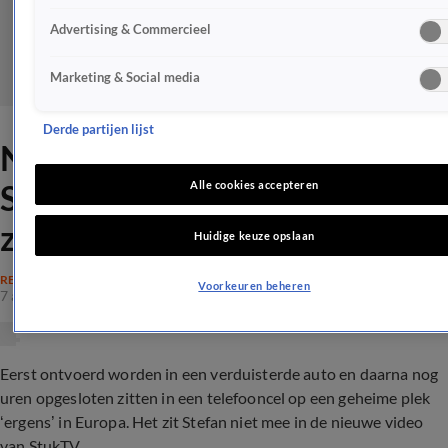
Advertising & Commercieel
Marketing & Social media
Derde partijen lijst
Niemand helpt opgesloten
Stefan van StukTV: 'Sta niet
Alle cookies accepteren
zo stom te kijken!'
Huidige keuze opslaan
REALITY
Voorkeuren beheren
7 aug 2024, 17:20
Eerst ontvoerd worden in een verduisterde auto en daarna nog
uren opgesloten zitten in een telefooncel op een geheime plek
‘ergens’ in Europa. Het zit Stefan niet mee in de nieuwe video
van StukTV.