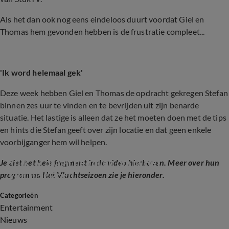
Als het dan ook nog eens eindeloos duurt voordat Giel en
Thomas hem gevonden hebben is de frustratie compleet...
'Ik word helemaal gek'
Deze week hebben Giel en Thomas de opdracht gekregen Stefan
binnen zes uur te vinden en te bevrijden uit zijn benarde
situatie. Het lastige is alleen dat ze het moeten doen met de tips
en hints die Stefan geeft over zijn locatie en dat geen enkele
voorbijganger hem wil helpen.
StukTV draait de rollen om in Het 
Je ziet het hele fragment in de video hierboven. Meer over hun
Vluchtseizoen
programma Het Vluchtseizoen zie je hieronder.
Categorieën
2:10
Entertainment
Nieuws