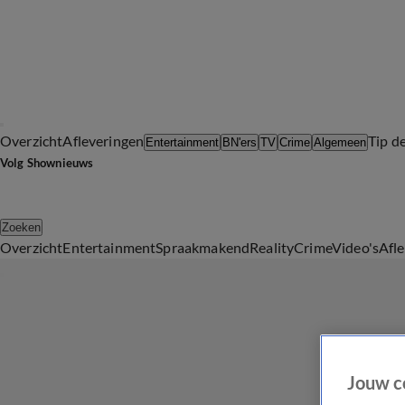
Overzicht
Afleveringen
Tip d
Entertainment
BN'ers
TV
Crime
Algemeen
Volg Shownieuws
Zoeken
Overzicht
Entertainment
Spraakmakend
Reality
Crime
Video's
Afl
Jouw c