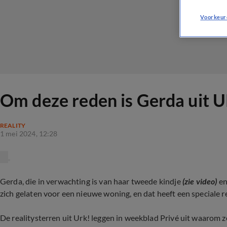
Voorkeur
Om deze reden is Gerda uit 
REALITY
1 mei 2024, 12:28
Gerda, die in verwachting is van haar tweede kindje
(zie video)
en
zich gelaten voor een nieuwe woning, en dat heeft een speciale re
De realitysterren uit Urk! leggen in weekblad Privé uit waarom z