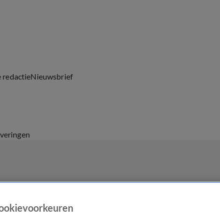
e redactie
Nieuwsbrief
everingen
ookievoorkeuren