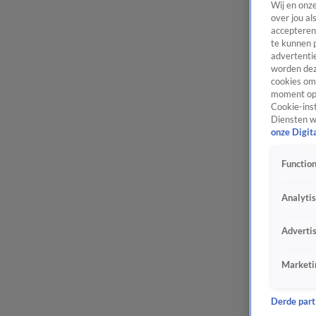
Wij en onz
over jou al
accepteren
te kunnen 
advertentie
worden dez
cookies om 
moment opn
Cookie-inst
Diensten w
onze Digit
Function
Analyti
Adverti
Marketi
Derde parti