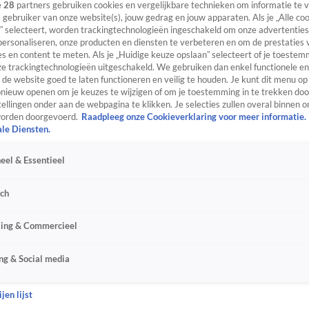
e
28
partners gebruiken cookies en vergelijkbare technieken om informatie te
s gebruiker van onze website(s), jouw gedrag en jouw apparaten. Als je „Alle co
” selecteert, worden trackingtechnologieën ingeschakeld om onze advertenties
personaliseren, onze producten en diensten te verbeteren en om de prestaties 
s en content te meten. Als je „Huidige keuze opslaan” selecteert of je toestemm
e trackingtechnologieën uitgeschakeld. We gebruiken dan enkel functionele en
de website goed te laten functioneren en veilig te houden. Je kunt dit menu op
ieuw openen om je keuzes te wijzigen of om je toestemming in te trekken door
ellingen onder aan de webpagina te klikken. Je selecties zullen overal binnen o
orden doorgevoerd.
Raadpleeg onze Cookieverklaring voor meer informatie.
ale Diensten.
eel & Essentieel
sch
sing & Commercieel
ng & Social media
jen lijst