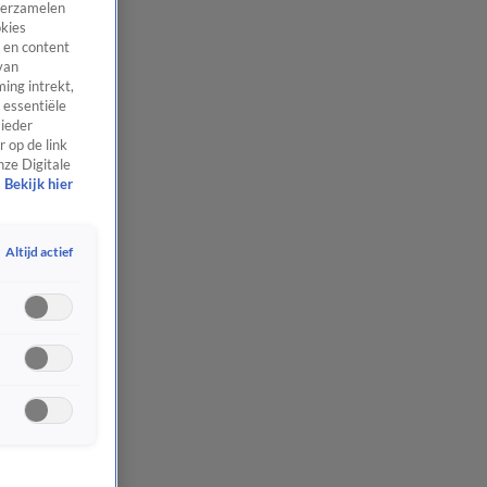
 verzamelen
okies
 en content
van
ing intrekt,
 essentiële
 ieder
 op de link
nze Digitale
Bekijk hier
Altijd actief