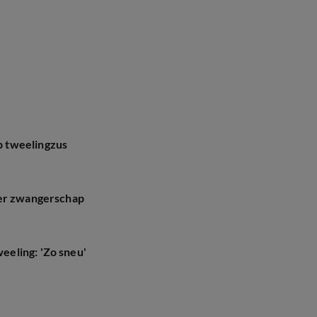
 tweelingzus
ver zwangerschap
eling: 'Zo sneu'