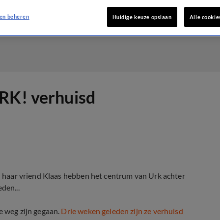
en beheren
Huidige keuze opslaan
Alle cookie
URK! verhuisd
 haar vriend Klaas hebben het centrum van Urk achter
den...
e weg zijn gegaan.
Drie weken geleden zijn ze verhuisd