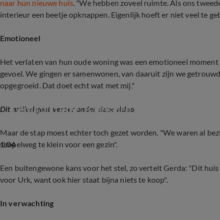
naar hun nieuwe huis
. "We hebben zoveel ruimte. Als ons tweede
interieur een beetje opknappen. Eigenlijk hoeft er niet veel te g
Emotioneel
Het verlaten van hun oude woning was een emotioneel moment voo
gevoel. We gingen er samenwonen, van daaruit zijn we getrouwd
opgegroeid. Dat doet echt wat met mij."
Gerda uit URK!! is bevallen van een dochter
Dit artikel gaat verder onder deze video.
Maar de stap moest echter toch gezet worden. "We waren al bezi
1:04
simpelweg te klein voor een gezin".
Een buitengewone kans voor het stel, zo vertelt Gerda: "Dit h
voor Urk, want ook hier staat bijna niets te koop".
In verwachting