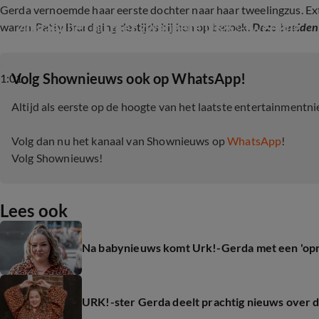
Gerda vernoemde haar eerste dochter naar haar tweelingzus. Extr
Zo gaat het nu met zwangere URK!-tweeling
waren. Patty Brard ging destijds bij hen op bezoek.
Deze beelden 
‎Volg Shownieuws ook op WhatsApp!
1:01
Altijd als eerste op de hoogte van het laatste entertainmentn
Volg dan nu het kanaal van Shownieuws op
WhatsApp
!
Volg Shownieuws!
Lees ook
Na babynieuws komt Urk!-Gerda met een 'opr
URK!-ster Gerda deelt prachtig nieuws over d