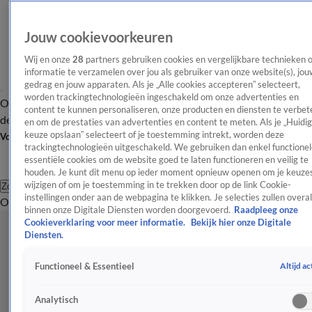
Jouw cookievoorkeuren
Wij en onze
28
partners gebruiken cookies en vergelijkbare technieken 
informatie te verzamelen over jou als gebruiker van onze website(s), jou
gedrag en jouw apparaten. Als je „Alle cookies accepteren” selecteert,
worden trackingtechnologieën ingeschakeld om onze advertenties en
Overzicht
Afleveringen
Tip
Entertainment
BN'ers
TV
Crime
Algemeen
content te kunnen personaliseren, onze producten en diensten te verbet
de redactie
Nieuwsbrief
en om de prestaties van advertenties en content te meten. Als je „Huidi
keuze opslaan” selecteert of je toestemming intrekt, worden deze
Volg Shownieuws
trackingtechnologieën uitgeschakeld. We gebruiken dan enkel functionel
essentiële cookies om de website goed te laten functioneren en veilig te
houden. Je kunt dit menu op ieder moment opnieuw openen om je keuzes
wijzigen of om je toestemming in te trekken door op de link Cookie-
Zoeken
instellingen onder aan de webpagina te klikken. Je selecties zullen overal
Overzicht
Entertainment
Spraakmakend
Reality
Crime
Video's
Afl
binnen onze Digitale Diensten worden doorgevoerd.
Raadpleeg onze
Cookieverklaring voor meer informatie.
Bekijk hier onze Digitale
Diensten.
Altijd ac
Functioneel & Essentieel
Analytisch