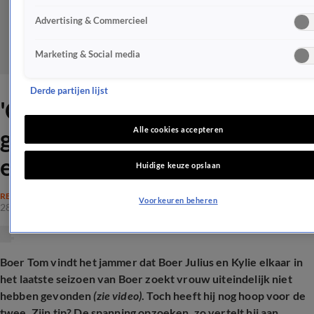
Advertising & Commercieel
Marketing & Social media
Derde partijen lijst
'Om deze reden is het niets
geworden tussen BZV-Julius
Alle cookies accepteren
en Kylie'
Huidige keuze opslaan
REALITY
Voorkeuren beheren
28 mei 2025, 13:35
Boer Tom vindt het jammer dat Boer Julius en Kylie elkaar in
het laatste seizoen van Boer zoekt vrouw uiteindelijk niet
hebben gevonden
(zie video)
. Toch heeft hij nog hoop voor de
twee. Zijn tip? De spanning opzoeken, zo vertelt hij aan