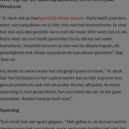
Weekend.
''Ik denk dat ze heel
goed bij elkaar passen.
Kylie heeft paarden,
weet van aanpakken en is niet vies van het boerenleven. Ik vind
het dan ook een gemiste kans met die twee. Wie weet dat ze, als
Kylie weer de rust heeft gevonden thuis, elkaar wel weer
benaderen. Hopelijk kunnen ze dan wel de diepte ingaan, de
gezelligheid met elkaar opzoeken én van elkaar genieten'', legt
Tom uit.
Hij denkt te weten waar het misging tussen de twee. ''Ik denk
dat het bij beiden in het nadeel werkt dat ze niet erg over hun
gevoel praten en ook niet de ander durven aftasten. Ik miste
spanning in hun gesprekken, het zou mooi zijn als ze die gaan
opzoeken. Anders loop je toch vast.''
Spanning
Tom vindt het wel apart gegaan. ''Het gekke is: ze durven wel te
zeggen waar het aan schort, maar ze durven beiden nét niet dat