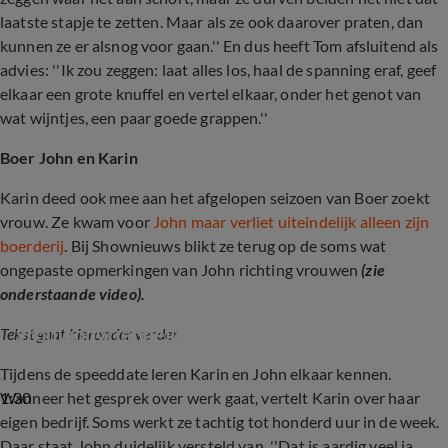
laatste stapje te zetten. Maar als ze ook daarover praten, dan
kunnen ze er alsnog voor gaan.'' En dus heeft Tom afsluitend als
advies: ''Ik zou zeggen: laat alles los, haal de spanning eraf, geef
elkaar een grote knuffel en vertel elkaar, onder het genot van
wat wijntjes, een paar goede grappen.''
Boer John en Karin
Karin deed ook mee aan het afgelopen seizoen van Boer zoekt
vrouw. Ze kwam voor
John maar verliet uiteindelijk alleen zijn
boerderij
. Bij Shownieuws blikt ze terug op de soms wat
ongepaste opmerkingen van John richting vrouwen
(zie
onderstaande video).
Boer Zoekt Vrouw Karin over 
vrouwonvriendelijke opmerkingen
Tekst gaat hieronder verder.
Tijdens de speeddate leren Karin en John elkaar kennen.
1:30
Wanneer het gesprek over werk gaat, vertelt Karin over haar
eigen bedrijf. Soms werkt ze tachtig tot honderd uur in de week.
Daar staat John duidelijk versteld van. ''Dat is aardig veel ja,