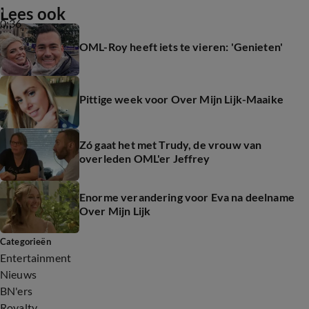
Lees ook
0:36
OML-Roy heeft iets te vieren: 'Genieten'
Pittige week voor Over Mijn Lijk-Maaike
Zó gaat het met Trudy, de vrouw van
overleden OML'er Jeffrey
Enorme verandering voor Eva na deelname
Over Mijn Lijk
Categorieën
Entertainment
Nieuws
BN'ers
Royalty