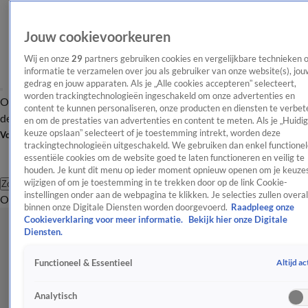
Jouw cookievoorkeuren
Wij en onze
29
partners gebruiken cookies en vergelijkbare technieken 
informatie te verzamelen over jou als gebruiker van onze website(s), jou
gedrag en jouw apparaten. Als je „Alle cookies accepteren” selecteert,
worden trackingtechnologieën ingeschakeld om onze advertenties en
Overzicht
Afleveringen
Tip
Entertainment
BN'ers
TV
Crime
Algemeen
content te kunnen personaliseren, onze producten en diensten te verbet
de redactie
Nieuwsbrief
en om de prestaties van advertenties en content te meten. Als je „Huidi
keuze opslaan” selecteert of je toestemming intrekt, worden deze
Volg Shownieuws
trackingtechnologieën uitgeschakeld. We gebruiken dan enkel functionel
essentiële cookies om de website goed te laten functioneren en veilig te
houden. Je kunt dit menu op ieder moment opnieuw openen om je keuzes
wijzigen of om je toestemming in te trekken door op de link Cookie-
Zoeken
instellingen onder aan de webpagina te klikken. Je selecties zullen overal
Overzicht
Entertainment
Spraakmakend
Reality
Crime
Video's
Afl
binnen onze Digitale Diensten worden doorgevoerd.
Raadpleeg onze
Cookieverklaring voor meer informatie.
Bekijk hier onze Digitale
Diensten.
Altijd ac
Functioneel & Essentieel
Analytisch