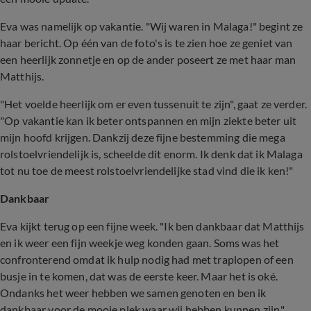
Eva was namelijk op vakantie. "Wij waren in Malaga!" begint ze
haar bericht. Op één van de foto's is te zien hoe ze geniet van
een heerlijk zonnetje en op de ander poseert ze met haar man
Matthijs.
"Het voelde heerlijk om er even tussenuit te zijn", gaat ze verder.
"Op vakantie kan ik beter ontspannen en mijn ziekte beter uit
mijn hoofd krijgen. Dankzij deze fijne bestemming die mega
rolstoelvriendelijk is, scheelde dit enorm. Ik denk dat ik Malaga
tot nu toe de meest rolstoelvriendelijke stad vind die ik ken!"
Dankbaar
Eva kijkt terug op een fijne week. "
Ik ben dankbaar dat Matthijs
en ik weer een fijn weekje weg konden gaan. Soms was het
confronterend omdat ik hulp nodig had met traplopen of een
busje in te komen, dat was de eerste keer. Maar het is oké.
Ondanks het weer hebben we samen genoten en ben ik
dankbaar voor de mooie plek waar wij hebben kunnen zijn."