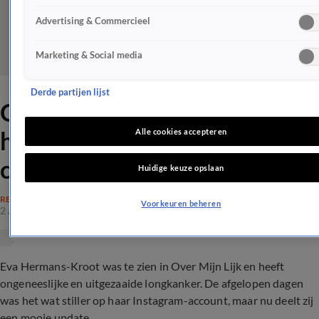
Advertising & Commercieel
Marketing & Social media
Derde partijen lijst
OML-Eva deelt 'dankbare'
herinnering: 'Soms ook
Alle cookies accepteren
confronterend'
Huidige keuze opslaan
REALITY
Voorkeuren beheren
2 apr 2024, 12:00
Eva Hermans-Kroot was te zien in Over Mijn Lijk en heeft
ongeneeslijke en uitgezaaide longkanker. De afgelopen dagen
was het wat stiller op haar Instagram-account, maar nu deelt zij
een mooie update.