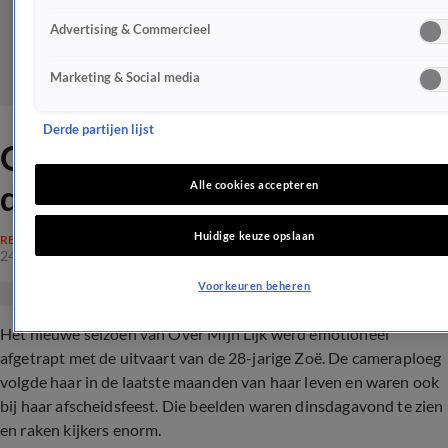
Advertising & Commercieel
Marketing & Social media
Derde partijen lijst
OML-kijkers geraakt door
deelnemer: 'Indrukwekkend'
Alle cookies accepteren
Huidige keuze opslaan
REALITY
24 jan 2024, 08:47
Voorkeuren beheren
Het nieuwe seizoen van Over Mijn Lijk werd emotioneel
afgetrapt met de uitvaart van de 28-jarige Zoë. De cameraploeg
volgde haar in de laatste maanden van haar leven en waren ook
bij haar afscheidsfeest. Die beelden waren dinsdagavond te zien
en raken kijkers enorm.