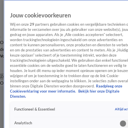
Jouw cookievoorkeuren
Wij en onze
29
partners gebruiken cookies en vergelijkbare technieken 
informatie te verzamelen over jou als gebruiker van onze website(s), jou
gedrag en jouw apparaten. Als je „Alle cookies accepteren” selecteert,
worden trackingtechnologieën ingeschakeld om onze advertenties en
Overzicht
Afleveringen
Tip
Entertainment
BN'ers
TV
Crime
Algemeen
content te kunnen personaliseren, onze producten en diensten te verbet
de redactie
Nieuwsbrief
en om de prestaties van advertenties en content te meten. Als je „Huidi
keuze opslaan” selecteert of je toestemming intrekt, worden deze
Volg Shownieuws
trackingtechnologieën uitgeschakeld. We gebruiken dan enkel functionel
essentiële cookies om de website goed te laten functioneren en veilig te
houden. Je kunt dit menu op ieder moment opnieuw openen om je keuzes
wijzigen of om je toestemming in te trekken door op de link Cookie-
Zoeken
instellingen onder aan de webpagina te klikken. Je selecties zullen overal
Overzicht
Entertainment
Spraakmakend
Reality
Crime
Video's
Afl
binnen onze Digitale Diensten worden doorgevoerd.
Raadpleeg onze
Cookieverklaring voor meer informatie.
Bekijk hier onze Digitale
Diensten.
Altijd ac
Functioneel & Essentieel
Analytisch