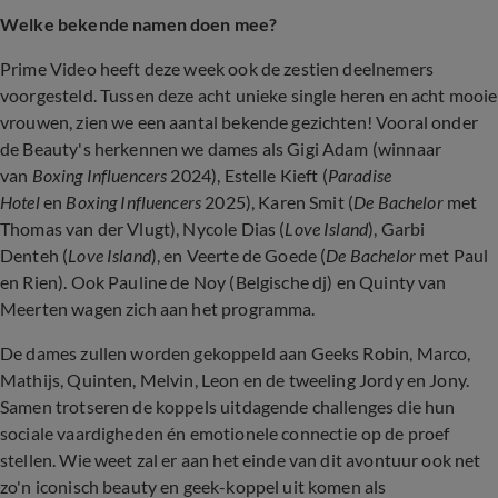
Welke bekende namen doen mee?
Prime Video heeft deze week ook de zestien deelnemers
voorgesteld. Tu
ssen deze acht unieke single heren en acht mooie
vrouwen, zien we een aantal bekende gezichten! Vooral onder
de Beauty's herkennen we dames als Gigi Adam (winnaar
van
Boxing Influencers
2024), Estelle Kieft (
Paradise
Hotel
en
Boxing Influencers
2025), Karen Smit (
De Bachelor
met
Thomas van der Vlugt), Nycole Dias (
Love Island
), Garbi
Denteh (
Love Island
), en Veerte de Goede (
De Bachelor
met Paul
en Rien). Ook Pauline de Noy (Belgische dj) en Quinty van
Meerten wagen zich aan het programma.
De dames zullen worden gekoppeld aan Geeks Robin, Marco,
Mathijs, Quinten, Melvin, Leon en de tweeling Jordy en Jony.
Samen trotseren de koppels uitdagende challenges die hun
sociale vaardigheden én emotionele connectie op de proef
stellen. Wie weet zal er aan het einde van dit avontuur ook net
zo'n iconisch beauty en geek-koppel uit komen als