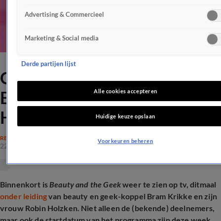
Advertising & Commercieel
Marketing & Social media
Derde partijen lijst
Op déze datum schitteren
Bram Krikke en Robin
Alle cookies accepteren
Holzken op tv
Huidige keuze opslaan
REALITY
Voorkeuren beheren
22 okt 2025, 16:58
Binnenkort is
Beauty and the Geek
weer te zien op tv, ditmaal
onder leiding
van beauty en geek-koppel Bram Krikke en zijn
vrouw Robin Holzken. Niet alleen de (bekende) deelnemers,
maar ook de startdatum van het programma zijn deze week