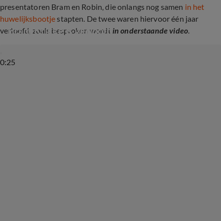
presentatoren Bram en Robin, die onlangs nog samen
in het
huwelijksbootje
stapten. De twee waren hiervoor één jaar
Bram Krikke is verloofd
verloofd, zoals besproken wordt
in onderstaande video
.
0:25