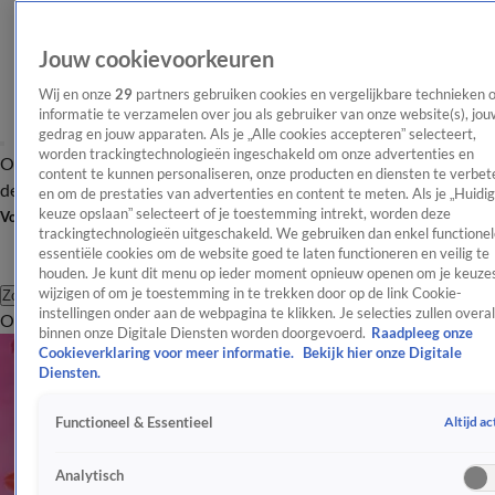
Jouw cookievoorkeuren
Wij en onze
29
partners gebruiken cookies en vergelijkbare technieken 
informatie te verzamelen over jou als gebruiker van onze website(s), jou
gedrag en jouw apparaten. Als je „Alle cookies accepteren” selecteert,
worden trackingtechnologieën ingeschakeld om onze advertenties en
Overzicht
Afleveringen
Tip
Entertainment
BN'ers
TV
Crime
Algemeen
content te kunnen personaliseren, onze producten en diensten te verbet
de redactie
Nieuwsbrief
en om de prestaties van advertenties en content te meten. Als je „Huidi
keuze opslaan” selecteert of je toestemming intrekt, worden deze
Volg Shownieuws
trackingtechnologieën uitgeschakeld. We gebruiken dan enkel functionel
essentiële cookies om de website goed te laten functioneren en veilig te
houden. Je kunt dit menu op ieder moment opnieuw openen om je keuzes
wijzigen of om je toestemming in te trekken door op de link Cookie-
Zoeken
instellingen onder aan de webpagina te klikken. Je selecties zullen overal
Overzicht
Entertainment
Spraakmakend
Reality
Crime
Video's
Afl
binnen onze Digitale Diensten worden doorgevoerd.
Raadpleeg onze
Cookieverklaring voor meer informatie.
Bekijk hier onze Digitale
Diensten.
Altijd ac
Functioneel & Essentieel
Analytisch