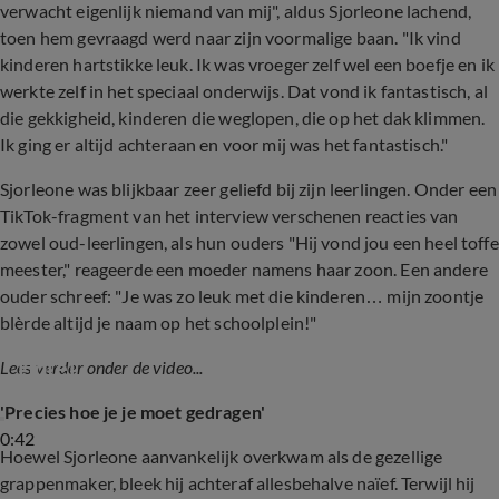
verwacht eigenlijk niemand van mij", aldus Sjorleone lachend,
toen hem gevraagd werd naar zijn voormalige baan. "Ik vind
kinderen hartstikke leuk. Ik was vroeger zelf wel een boefje en ik
werkte zelf in het speciaal onderwijs. Dat vond ik fantastisch, al
die gekkigheid, kinderen die weglopen, die op het dak klimmen.
Ik ging er altijd achteraan en voor mij was het fantastisch."
Sjorleone was blijkbaar zeer geliefd bij zijn leerlingen. Onder een
TikTok-fragment van het interview verschenen reacties van
zowel oud-leerlingen, als hun ouders "Hij vond jou een heel toffe
meester," reageerde een moeder namens haar zoon. Een andere
ouder schreef: "Je was zo leuk met die kinderen… mijn zoontje
blèrde altijd je naam op het schoolplein!"
Sjorleone is ontslagen na deelname Paradise 
Hotel
Lees verder onder de video...
'Precies hoe je je moet gedragen'
0:42
Hoewel Sjorleone
aanvankelijk overkwam als de gezellige
grappenmaker, bleek hij achteraf allesbehalve naïef. Terwijl hij