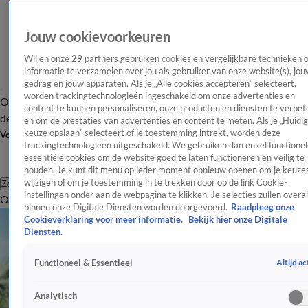
Jouw cookievoorkeuren
Wij en onze
29
partners gebruiken cookies en vergelijkbare technieken 
informatie te verzamelen over jou als gebruiker van onze website(s), jou
gedrag en jouw apparaten. Als je „Alle cookies accepteren” selecteert,
worden trackingtechnologieën ingeschakeld om onze advertenties en
Overzicht
Afleveringen
Tip
Entertainment
BN'ers
TV
Crime
Algemeen
content te kunnen personaliseren, onze producten en diensten te verbet
de redactie
Nieuwsbrief
en om de prestaties van advertenties en content te meten. Als je „Huidi
keuze opslaan” selecteert of je toestemming intrekt, worden deze
Volg Shownieuws
trackingtechnologieën uitgeschakeld. We gebruiken dan enkel functionel
essentiële cookies om de website goed te laten functioneren en veilig te
houden. Je kunt dit menu op ieder moment opnieuw openen om je keuzes
wijzigen of om je toestemming in te trekken door op de link Cookie-
Zoeken
instellingen onder aan de webpagina te klikken. Je selecties zullen overal
Overzicht
Entertainment
Spraakmakend
Reality
Crime
Video's
Afl
binnen onze Digitale Diensten worden doorgevoerd.
Raadpleeg onze
Cookieverklaring voor meer informatie.
Bekijk hier onze Digitale
Diensten.
Altijd ac
Functioneel & Essentieel
Analytisch