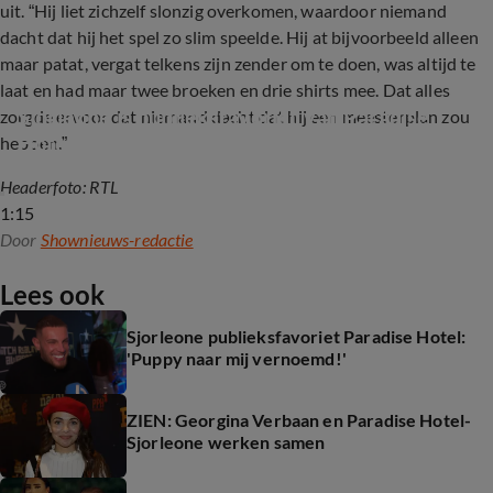
uit. “Hij liet zichzelf slonzig overkomen, waardoor niemand
dacht dat hij het spel zo slim speelde. Hij at bijvoorbeeld alleen
maar patat, vergat telkens zijn zender om te doen, was altijd te
laat en had maar twee broeken en drie shirts mee. Dat alles
Sjorleone is publieksfavoriet van Paradise 
zorgde ervoor dat niemand dacht dat hij een meesterplan zou
Hotel
hebben.”
Headerfoto: RTL
1:15
Door
Shownieuws-redactie
Lees ook
Sjorleone publieksfavoriet Paradise Hotel:
'Puppy naar mij vernoemd!'
ZIEN: Georgina Verbaan en Paradise Hotel-
Sjorleone werken samen