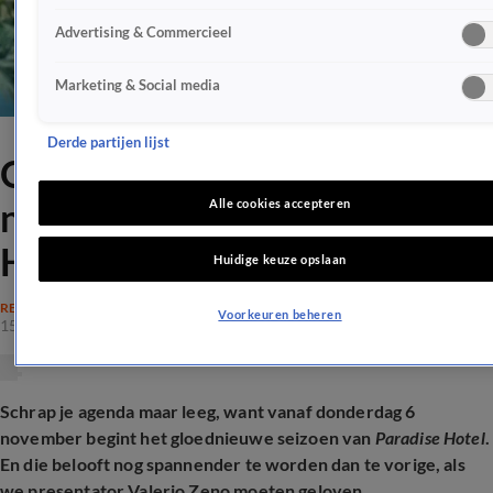
Advertising & Commercieel
Marketing & Social media
Derde partijen lijst
Op déze datum start het
nieuwe seizoen Paradise
Alle cookies accepteren
Hotel
Huidige keuze opslaan
REALITY
Voorkeuren beheren
15 okt 2025, 19:39
Schrap je agenda maar leeg, want vanaf donderdag 6
november begint het gloednieuwe seizoen van
Paradise Hotel
.
En die belooft nog spannender te worden dan te vorige, als
we presentator Valerio Zeno moeten geloven...