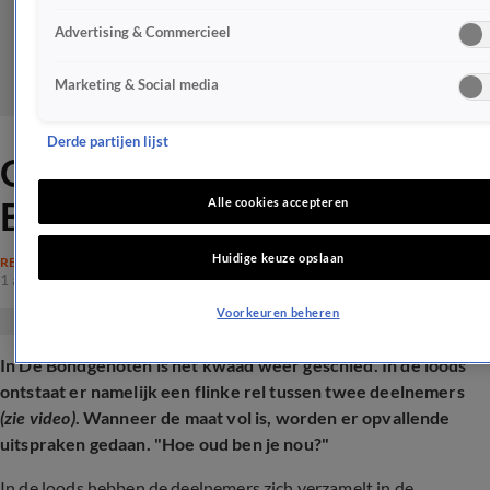
Advertising & Commercieel
Marketing & Social media
Derde partijen lijst
Opnieuw bonje in De
Bondgenoten: 'Rare vent'
Alle cookies accepteren
Huidige keuze opslaan
REALITY
1 apr 2025, 15:00
Voorkeuren beheren
In De Bondgenoten is het kwaad weer geschied. In de loods
ontstaat er namelijk een flinke rel tussen twee deelnemers
(zie video)
. Wanneer de maat vol is, worden er opvallende
uitspraken gedaan. "Hoe oud ben je nou?"
In de loods hebben de deelnemers zich verzamelt in de