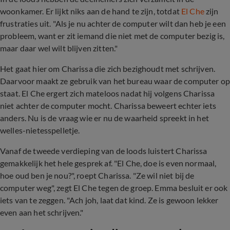
woonkamer. Er lijkt niks aan de hand te zijn, totdat
El Che
zijn
frustraties uit. "Als je nu achter de computer wilt dan heb je een
probleem, want er zit iemand die niet met de computer bezig is,
maar daar wel wilt blijven zitten."
Het gaat hier om Charissa die zich bezighoudt met schrijven.
Daarvoor maakt ze gebruik van het bureau waar de computer o
staat. El Che ergert zich mateloos nadat hij volgens Charissa
niet achter de computer mocht. Charissa beweert echter iets
anders. Nu is de vraag wie er nu de waarheid spreekt in het
welles-nietesspelletje.
Vanaf de tweede verdieping van de loods luistert Charissa
gemakkelijk het hele gesprek af. "El Che, doe is even normaal,
hoe oud ben je nou?", roept Charissa. "Ze wil niet bij de
computer weg", zegt El Che tegen de groep. Emma besluit er ook
iets van te zeggen. "Ach joh, laat dat kind. Ze is gewoon lekker
even aan het schrijven."