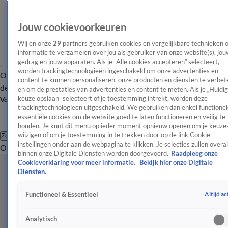
Jouw cookievoorkeuren
Wij en onze
29
partners gebruiken cookies en vergelijkbare technieken 
informatie te verzamelen over jou als gebruiker van onze website(s), jou
gedrag en jouw apparaten. Als je „Alle cookies accepteren” selecteert,
worden trackingtechnologieën ingeschakeld om onze advertenties en
Overzicht
Afleveringen
Tip
Entertainment
BN'ers
TV
Crime
Algemeen
content te kunnen personaliseren, onze producten en diensten te verbet
de redactie
Nieuwsbrief
en om de prestaties van advertenties en content te meten. Als je „Huidi
keuze opslaan” selecteert of je toestemming intrekt, worden deze
Volg Shownieuws
trackingtechnologieën uitgeschakeld. We gebruiken dan enkel functionel
essentiële cookies om de website goed te laten functioneren en veilig te
houden. Je kunt dit menu op ieder moment opnieuw openen om je keuzes
wijzigen of om je toestemming in te trekken door op de link Cookie-
Zoeken
instellingen onder aan de webpagina te klikken. Je selecties zullen overal
Overzicht
Entertainment
Spraakmakend
Reality
Crime
Video's
Afl
binnen onze Digitale Diensten worden doorgevoerd.
Raadpleeg onze
Cookieverklaring voor meer informatie.
Bekijk hier onze Digitale
Diensten.
Altijd ac
Functioneel & Essentieel
Analytisch