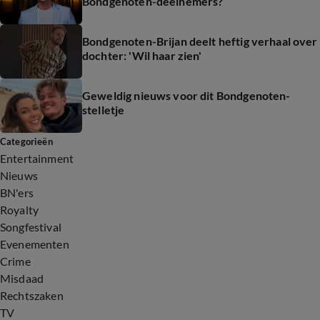
Bondgenoten-deelnemers?
Bondgenoten-Brijan deelt heftig verhaal over
dochter: 'Wil haar zien'
Geweldig nieuws voor dit Bondgenoten-
stelletje
Categorieën
Entertainment
Nieuws
BN'ers
Royalty
Songfestival
Evenementen
Crime
Misdaad
Rechtszaken
TV