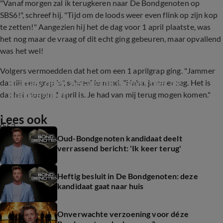
"Vanaf morgen zal ik terugkeren naar De Bondgenoten op
SBS6!", schreef hij. "Tijd om de loods weer even flink op zijn kop
te zetten!" Aangezien hij het de dag voor 1 april plaatste, was
het nog maar de vraag of dit echt ging gebeuren, maar opvallend
was het wel!
Volgers vermoedden dat het om een 1 aprilgrap ging. "Jammer
Bradley deelt belangrijk nieuws met de 
dat dit een grap is", schreef iemand. "Haha, jammer zeg. Het is
Bondgenoten
dat het morgen 1 april is. Je had van mij terug mogen komen."
Lees ook
0:53
Oud-Bondgenoten kandidaat deelt
verrassend bericht: 'Ik keer terug'
Heftig besluit in De Bondgenoten: deze
kandidaat gaat naar huis
Onverwachte verzoening voor déze