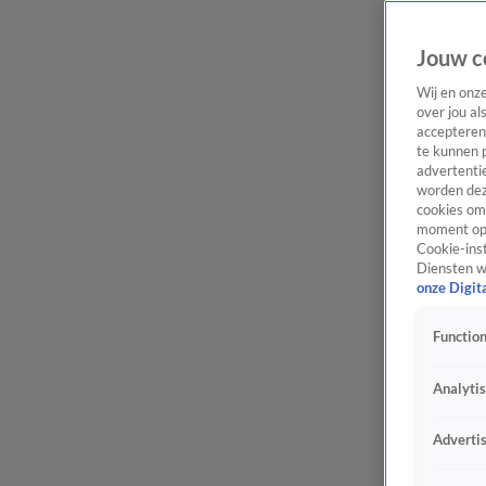
Jouw c
Wij en onz
over jou al
accepteren
te kunnen 
advertentie
worden dez
cookies om 
moment opn
Cookie-inst
Diensten w
onze Digit
Function
Analyti
Adverti