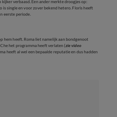
n kijker verbaasd. Een ander merkte droogjes op:
co is single en voor zover bekend hetero. Floris heeft
jn eerste periode.
op hem heeft. Roma liet namelijk aan bondgenoot
 Che het programma heeft verlaten (
zie video
oma heeft al wel een bepaalde reputatie en dus hadden