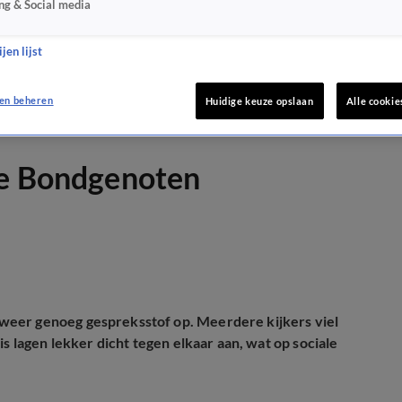
ng & Social media
jen lijst
en beheren
Huidige keuze opslaan
Alle cookie
De Bondgenoten
weer genoeg gespreksstof op. Meerdere kijkers viel
s lagen lekker dicht tegen elkaar aan, wat op sociale