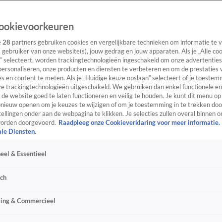
ookievoorkeuren
e
28
partners gebruiken cookies en vergelijkbare technieken om informatie te
s gebruiker van onze website(s), jouw gedrag en jouw apparaten. Als je „Alle co
” selecteert, worden trackingtechnologieën ingeschakeld om onze advertenties
personaliseren, onze producten en diensten te verbeteren en om de prestaties 
s en content te meten. Als je „Huidige keuze opslaan” selecteert of je toestemm
e trackingtechnologieën uitgeschakeld. We gebruiken dan enkel functionele en
de website goed te laten functioneren en veilig te houden. Je kunt dit menu op
ieuw openen om je keuzes te wijzigen of om je toestemming in te trekken door
ellingen onder aan de webpagina te klikken. Je selecties zullen overal binnen o
orden doorgevoerd.
Raadpleeg onze Cookieverklaring voor meer informatie.
ale Diensten.
eel & Essentieel
sch
sing & Commercieel