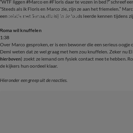
“WTF liggen #Marco en #Floris daar te vozen in bed?” schreef ee
“Steeds als ik Floris en Marco zie, zijn ze aan het friemelen.” Mar
Roma kan het niet geloven!
een relatie met Senna, die hij in de loods leerde kennen tijdens zi
Roma wil knuffelen
1:38
Over Marco gesproken, er is een bewoner die een serieus oogje 
Demi weten dat ze wel graag met hem zou knuffelen. Zeker nu El
hierboven
) zoekt ze iemand om fysiek contact mee te hebben. R
de kijkers hun oordeel klaar.
Hieronder een greep uit de reacties.