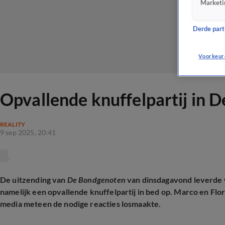
Marketi
Derde parti
Voorkeur
Opvallende knuffelpartij in 
REALITY
9 sep 2025, 20:41
De uitzending van
De Bondgenoten
van dinsdagavond leverde 
namelijk een opvallende knuffelpartij in bed op. Marco en Flori
media meteen de nodige reacties losmaakte.