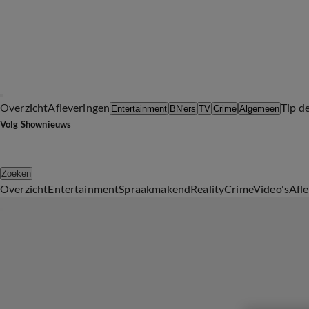
Overzicht
Afleveringen
Tip d
Entertainment
BN'ers
TV
Crime
Algemeen
Volg Shownieuws
Zoeken
Overzicht
Entertainment
Spraakmakend
Reality
Crime
Video's
Afl