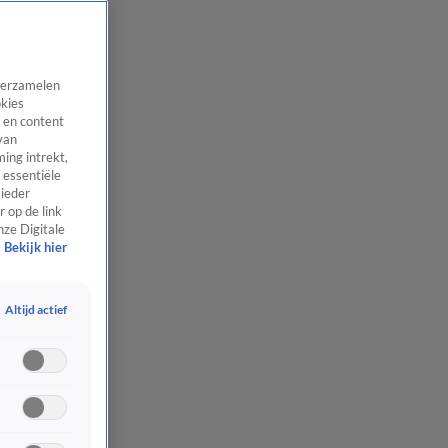
 verzamelen
okies
 en content
van
ing intrekt,
 essentiële
 ieder
 op de link
nze Digitale
Bekijk hier
Altijd actief