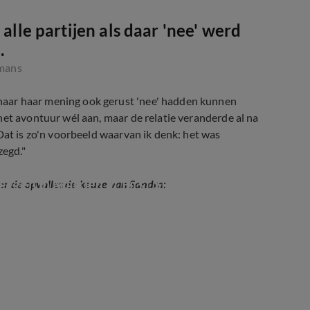
lle partijen als daar 'nee' werd
.
gmans
aar haar mening ook gerust 'nee' hadden kunnen
het avontuur wél aan, maar de relatie veranderde al na
Dat is zo'n voorbeeld waarvan ik denk: het was
zegd."
ggen in Married at First Sight
er de opvallende keuze van Sandra: