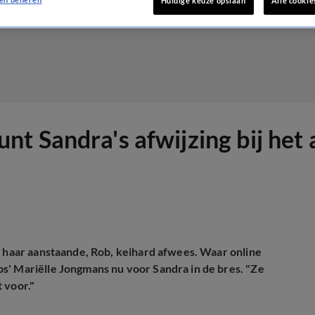
Huidige keuze opslaan
Alle cookie
t Sandra's afwijzing bij het 
 haar aanstaande, Rob, keihard afwees. Waar online
s' Mariëlle Jongmans nu voor Sandra in de bres.
"Ze
 voor."