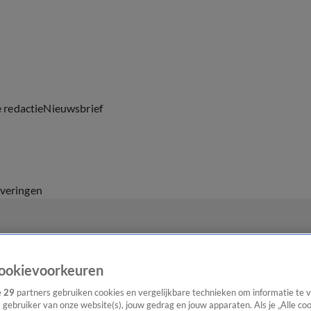
e redactie
Nieuwsbrief
everingen
ookievoorkeuren
e
29
partners gebruiken cookies en vergelijkbare technieken om informatie te
s gebruiker van onze website(s), jouw gedrag en jouw apparaten. Als je „Alle co