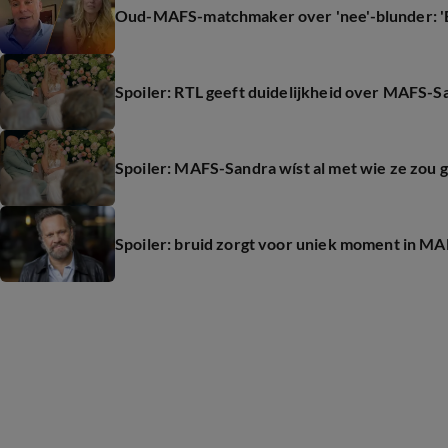
Oud-MAFS-matchmaker over 'nee'-blunder: 'E
Spoiler: RTL geeft duidelijkheid over MAFS-S
Spoiler: MAFS-Sandra wíst al met wie ze zou
Spoiler: bruid zorgt voor uniek moment in M