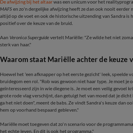
De afwijzing bij het altaar
was een unicum voor het realityprogram
MAFS
en zo'n dergelijke afwijzing heeft ze dan ook nooit eerde
altijd op de voet en ook de historische uitzending van Sandra is h
positief over de keuze van de bruid.
Aan
Veronica Superguide
vertelt Mariëlle: "Ze wilde het niet zoma
sterk van haar."
Waarom staat Mariëlle achter de keuze 
Hoewel het 'een afknapper op het eerste gezicht' leek, speelde vol
bruidegom een rol. "Rob was gewoon niet haar type. Je moet je 
geïnteresseerd zijn in wie diegene is. Je moet een veilig gevoel kri
grote rode vlag verschijnt, dan getuigt het van moed dat je dicht bij 
ga het niet doen", meent de babs. Ze vindt Sandra's keuze dan ook '
hem op voorhand bespaard gebleven."
Mariëlle moet toegeven dat zo'n scenario voor de programmamaker
het echte leven. En dit is ook het programma."