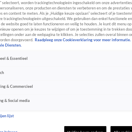
” selecteert, worden trackingtechnologieën ingeschakeld om onze advertenties
personaliseren, onze producten en diensten te verbeteren en om de prestaties 
s en content te meten. Als je „Huidige keuze opslaan” selecteert of je toestemm
e trackingtechnologieën uitgeschakeld. We gebruiken dan enkel functionele en
de website goed te laten functioneren en veilig te houden. Je kunt dit menu op
ieuw openen om je keuzes te wijzigen of om je toestemming in te trekken door
ellingen onder aan de webpagina te klikken. Je selecties zullen overal binnen o
orden doorgevoerd.
Raadpleeg onze Cookieverklaring voor meer informatie.
ale Diensten.
eel & Essentieel
sch
sing & Commercieel
ng & Social media
jen lijst
en beheren