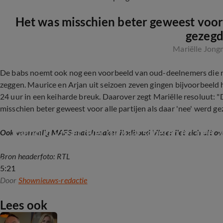
Het was misschien beter geweest voor a
gezegd
Mariëlle Jon
De babs noemt ook nog een voorbeeld van oud-deelnemers die n
zeggen. Maurice en Arjan uit seizoen zeven gingen bijvoorbeeld 
24 uur in een keiharde breuk. Daarover zegt Mariëlle resoluut: "
misschien beter geweest voor alle partijen als daar 'nee' werd ge
Radboud Visser over rughaar scheren en 'nee' ze
Ook voormalig MAFS-matchmaker Radboud Visser liet zich uit ov
Bron headerfoto: RTL
5:21
Door
Shownieuws-redactie
Lees ook