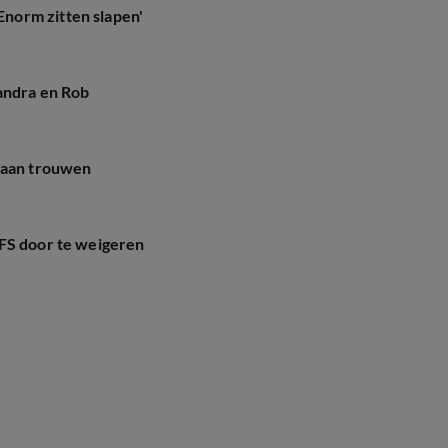
norm zitten slapen'
andra en Rob
 gaan trouwen
AFS door te weigeren