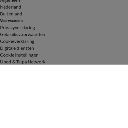
Nederland
Buitenland
Voorwaarden
Privacyverklaring
Gebruiksvoorwaarden
Cookieverklaring
Digitale diensten
Cookie instellingen
Upod & Talpa Network
Adverteren
Vacatures
Publieksservice
Toegankelijkheid
Over ons
Neem contact op
+31 (0)6 - 549 628 21
show@talpanetwork.com
Tip de redactie