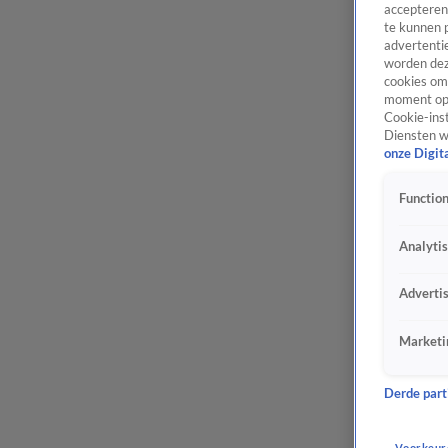
accepteren
te kunnen 
advertentie
worden dez
cookies om 
moment opn
Cookie-inst
Diensten w
onze Digit
Function
Analyti
Adverti
Marketi
Derde parti
Voorkeur