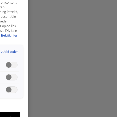
 en content
van
ing intrekt,
 essentiële
 ieder
 op de link
nze Digitale
Bekijk hier
Altijd actief