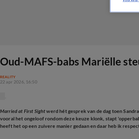
Oud-MAFS-babs Mariëlle steun
REALITY
22 apr 2026, 16:50
Married at First Sight
werd hét gesprek van de dag toen Sandra
vooral het ongeloof rondom deze keuze klonk, stapt 'opperbab
heeft het op een zuivere manier gedaan en daar heb ik respect