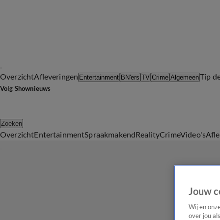
Overzicht
Afleveringen
Tip d
Entertainment
BN'ers
TV
Crime
Algemeen
Volg Shownieuws
Zoeken
Overzicht
Entertainment
Spraakmakend
Reality
Crime
Video's
Afl
Jouw c
Wij en onz
over jou al