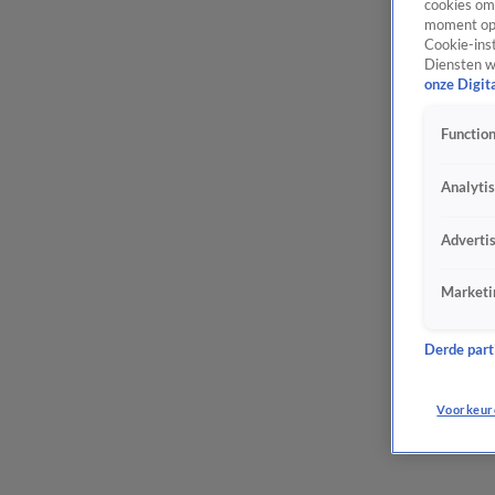
cookies om 
moment opn
Cookie-inst
Diensten w
onze Digit
Function
Analyti
Adverti
Marketi
Derde parti
Voorkeur