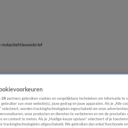
e redactie
Nieuwsbrief
everingen
ookievoorkeuren
e
28
partners gebruiken cookies en vergelijkbare technieken om informatie te
s gebruiker van onze website(s), jouw gedrag en jouw apparaten. Als je „Alle co
” selecteert, worden trackingtechnologieën ingeschakeld om onze advertenties
personaliseren, onze producten en diensten te verbeteren en om de prestaties 
s en content te meten. Als je „Huidige keuze opslaan” selecteert of je toestemm
e trackingtechnologieën uitgeschakeld. We gebruiken dan enkel functionele en