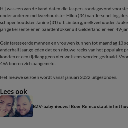
Hij was een van de kandidaten die Jaspers zondagavond voorstel
onder anderen melkveehoudster Hilda (34) van Terschelling, de 
schapenhoudster Janine (31) uit Limburg, melkveehouder Jouke (
jarige kersenteler en paardenfokker uit Gelderland en een 49-ja
Geïnteresseerde mannen en vrouwen kunnen tot maandag 13 sep
anderhalf jaar geleden dat een nieuwe reeks van het populaire
konden er een tijdlang geen nieuwe items worden gedraaid. Vo
466 boeren zich aangemeld.
Het nieuwe seizoen wordt vanaf januari 2022 uitgezonden.
Lees ook
BZV-babynieuws! Boer Remco stapt in het huw