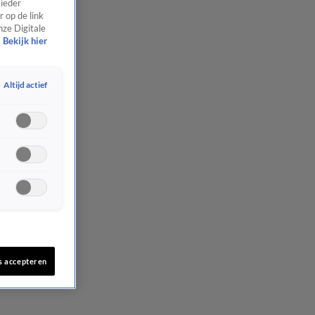
 ieder
 op de link
nze Digitale
Bekijk hier
Altijd actief
s accepteren