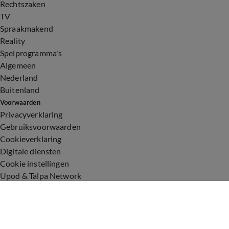
Rechtszaken
TV
Spraakmakend
Reality
Spelprogramma's
Algemeen
Nederland
Buitenland
Voorwaarden
Privacyverklaring
Gebruiksvoorwaarden
Cookieverklaring
Digitale diensten
Cookie instellingen
Upod & Talpa Network
Adverteren
Vacatures
Publieksservice
Toegankelijkheid