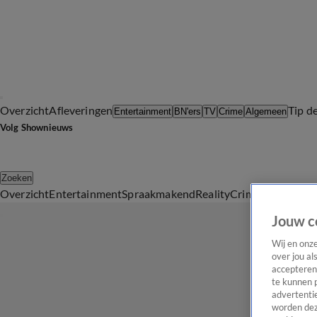
Overzicht
Afleveringen
Tip d
Entertainment
BN'ers
TV
Crime
Algemeen
Volg Shownieuws
Zoeken
Overzicht
Entertainment
Spraakmakend
Reality
Crime
Video's
Afl
Jouw c
Wij en onz
over jou al
accepteren
te kunnen 
advertentie
worden dez