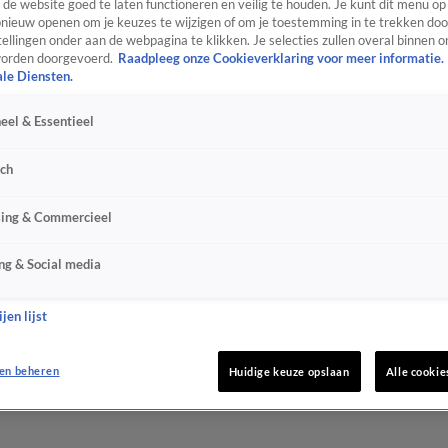
de website goed te laten functioneren en veilig te houden. Je kunt dit menu op
ieuw openen om je keuzes te wijzigen of om je toestemming in te trekken door
ellingen onder aan de webpagina te klikken. Je selecties zullen overal binnen o
orden doorgevoerd.
Raadpleeg onze Cookieverklaring voor meer informatie.
ale Diensten.
eel & Essentieel
sch
sing & Commercieel
ng & Social media
jen lijst
en beheren
Huidige keuze opslaan
Alle cookie