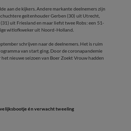
de aan de kijkers. Andere markante deelnemers zijn
schuchtere geitenhouder Gerben (30) uit Utrecht,
31) uit Friesland en maar liefst twee Robs: een 51-
rige witlofkweker uit Noord-Holland.
tember schrijven naar de deelnemers. Het is ruim
 programma van start ging. Door de coronapandemie
or het nieuwe seizoen van Boer Zoekt Vrouw hadden
elijksbootje én verwacht tweeling