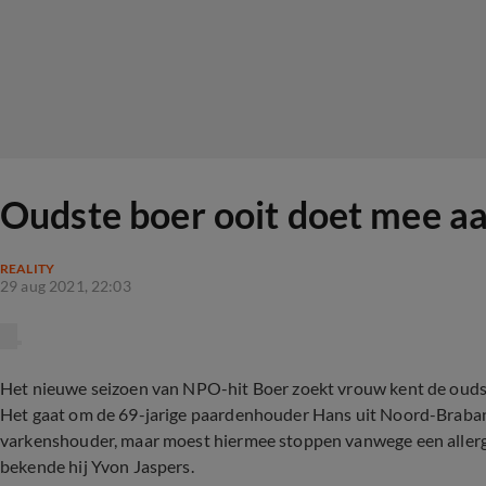
Oudste boer ooit doet mee a
REALITY
29 aug 2021, 22:03
Het nieuwe seizoen van NPO-hit Boer zoekt vrouw kent de ouds
Het gaat om de 69-jarige paardenhouder Hans uit Noord-Brabant.
varkenshouder, maar moest hiermee stoppen vanwege een allergie
bekende hij Yvon Jaspers.