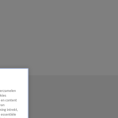
 verzamelen
okies
 en content
van
ing intrekt,
 essentiële