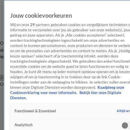
Jouw cookievoorkeuren
Wij en onze
29
partners gebruiken cookies en vergelijkbare technieken 
informatie te verzamelen over jou als gebruiker van onze website(s), jou
gedrag en jouw apparaten. Als je „Alle cookies accepteren” selecteert,
worden trackingtechnologieën ingeschakeld om onze advertenties en
Overzicht
Afleveringen
Tip
Entertainment
BN'ers
TV
Crime
Algemeen
content te kunnen personaliseren, onze producten en diensten te verbet
de redactie
Nieuwsbrief
en om de prestaties van advertenties en content te meten. Als je „Huidi
keuze opslaan” selecteert of je toestemming intrekt, worden deze
Volg Shownieuws
trackingtechnologieën uitgeschakeld. We gebruiken dan enkel functionel
essentiële cookies om de website goed te laten functioneren en veilig te
houden. Je kunt dit menu op ieder moment opnieuw openen om je keuzes
wijzigen of om je toestemming in te trekken door op de link Cookie-
Zoeken
instellingen onder aan de webpagina te klikken. Je selecties zullen overal
Overzicht
Entertainment
Spraakmakend
Reality
Crime
Video's
Afl
binnen onze Digitale Diensten worden doorgevoerd.
Raadpleeg onze
Cookieverklaring voor meer informatie.
Bekijk hier onze Digitale
Diensten.
Altijd ac
Functioneel & Essentieel
Analytisch