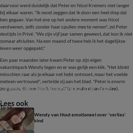
daarvoor werd duidelijk dat Peter en Nicol Kremers niet langer
bij elkaar waren. "Ik moet zeggen dat ik door een heel diep dal
ben gegaan. Van het ene op het andere moment was Nicol
verdwenen, zelfs zonder haar spullen mee te nemen", zei Peter
destijds in Privé. "We zijn vijf jaar samen geweest, dat kon ik niet
zomaar afsluiten. Na een maand of twee heb ik het dagelijkse
leven weer opgepakt."
Een paar maanden later kwam Peter op zijn eigen
vakantiepark Wendy tegen en er was gelijk een klik. "Het klinkt
misschien raar als je elkaar net hebt ontmoet, maar het voelde
meteen vertrouwd", vertelde zij aan het blad. "Peter is enorm
Peter Gillis opnieuw gelukkig in de liefde
zorgzaam, dat merkte ik toen al." (
zie onderstaande video
).
Lees ook
15:18
Wendy van Hout emotioneel over 'verlies'
kind