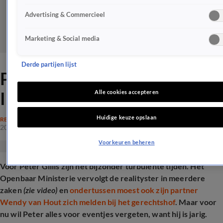
Advertising & Commercieel
Marketing & Social media
Derde partijen lijst
Peter Gillis spreekt zich via
Instagram uit: 'Hoop ellende'
Alle cookies accepteren
Huidige keuze opslaan
REALITY
20 mrt 2025, 15:56
Voorkeuren beheren
Voor Peter Gillis zijn het bijzonder turbulente tijden. Het
Openbaar Ministerie vervolgt de realityster in meerdere
zaken
(zie video)
en
ondertussen moest ook zijn partner
Wendy van Hout zich melden bij het gerechtshof
. Maar voor
nu wil Peter alles voor eventjes vergeten, want hij is jarig.