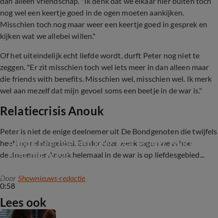
dan alleen vriendschap. "Ik denk dat we elkaar hier buiten toch
nog wel een keertje goed in de ogen moeten aankijken.
Misschien toch nog maar weer een keertje goed in gesprek en
kijken wat we allebei willen."
Of het uiteindelijk echt liefde wordt, durft Peter nog niet te
zeggen. "Er zit misschien toch wel iets meer in dan alleen maar
die friends with benefits. Misschien wel, misschien wel. Ik merk
wel aan mezelf dat mijn gevoel soms een beetje in de war is."
Relatiecrisis Anouk
Peter is niet de enige deelnemer uit De Bondgenoten die twijfels
Anouk belt nog een keer haar vriend: 'Wil je 
heeft op relatiegebied. Eerder deze week zagen we al hoe
echt dat ik ga?'
deelneemster Anouk helemaal in de war is op liefdesgebied...
Door
Shownieuws-redactie
0:58
Lees ook