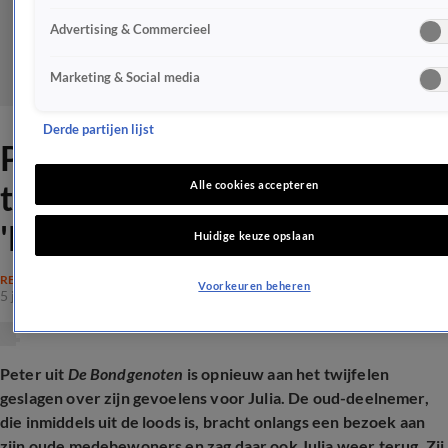
Advertising & Commercieel
Marketing & Social media
Derde partijen lijst
Peter uit De Bondgenoten
twijfelt over relatie met Julia:
Alle cookies accepteren
'Ben in de war'
Huidige keuze opslaan
REALITY
Voorkeuren beheren
5 juli 2026, 22:20
Peter uit
De Bondgenoten
is opnieuw aan het twijfelen
geslagen over zijn gevoelens voor Julia. De oud-deelnemer,
die inmiddels uit de loods is, bracht onlangs een bezoek aan
zijn oude medebewoners en zag daar ook Julia weer terug. Zij