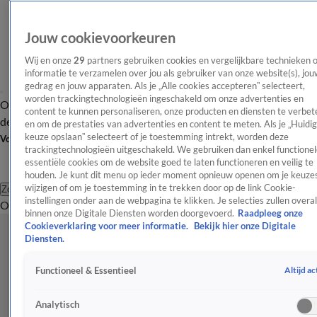
Jouw cookievoorkeuren
Wij en onze
29
partners gebruiken cookies en vergelijkbare technieken 
informatie te verzamelen over jou als gebruiker van onze website(s), jou
gedrag en jouw apparaten. Als je „Alle cookies accepteren” selecteert,
worden trackingtechnologieën ingeschakeld om onze advertenties en
Overzicht
Afleveringen
Tip
Entertainment
BN'ers
TV
Crime
Algemeen
content te kunnen personaliseren, onze producten en diensten te verbet
de redactie
Nieuwsbrief
en om de prestaties van advertenties en content te meten. Als je „Huidi
keuze opslaan” selecteert of je toestemming intrekt, worden deze
Volg Shownieuws
trackingtechnologieën uitgeschakeld. We gebruiken dan enkel functionel
essentiële cookies om de website goed te laten functioneren en veilig te
houden. Je kunt dit menu op ieder moment opnieuw openen om je keuzes
wijzigen of om je toestemming in te trekken door op de link Cookie-
Zoeken
instellingen onder aan de webpagina te klikken. Je selecties zullen overal
Overzicht
Entertainment
Spraakmakend
Reality
Crime
Video's
Afl
binnen onze Digitale Diensten worden doorgevoerd.
Raadpleeg onze
Cookieverklaring voor meer informatie.
Bekijk hier onze Digitale
Diensten.
Altijd ac
Functioneel & Essentieel
Analytisch