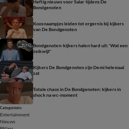
Heftig nieuws voor Salar tijdens De
Bondgenoten
Koosnaampjes leiden tot ergernis bij kijkers
van De Bondgenoten
Bondgenoten-kijkers halen hard uit: 'Wat een
zeikwijf'
Kijkers De Bondgenoten zijn Demi helemaal
zat
Totale chaos in De Bondgenoten: kijkers in
shock na wc-moment
Categorieën
Entertainment
Nieuws
BN'ers