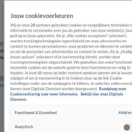
Jouw cookievoorkeuren
Wij en onze
28
partners gebruiken cookies en vergelijkbare technieken 
informatie te verzamelen over jou als gebruiker van onze website(s), jou
gedrag en jouw apparaten. Als je „Alle cookies accepteren” selecteert,
worden trackingtechnologieën ingeschakeld om onze advertenties en
Overzicht
Afleveringen
Tip
Entertainment
BN'ers
TV
Crime
Algemeen
content te kunnen personaliseren, onze producten en diensten te verbet
de redactie
Nieuwsbrief
en om de prestaties van advertenties en content te meten. Als je „Huidi
keuze opslaan” selecteert of je toestemming intrekt, worden deze
Volg Shownieuws
trackingtechnologieën uitgeschakeld. We gebruiken dan enkel functionel
essentiële cookies om de website goed te laten functioneren en veilig te
houden. Je kunt dit menu op ieder moment opnieuw openen om je keuzes
wijzigen of om je toestemming in te trekken door op de link Cookie-
Zoeken
instellingen onder aan de webpagina te klikken. Je selecties zullen overal
Overzicht
Entertainment
Spraakmakend
Reality
Crime
Video's
Afl
binnen onze Digitale Diensten worden doorgevoerd.
Raadpleeg onze
Cookieverklaring voor meer informatie.
Bekijk hier onze Digitale
Diensten.
Altijd ac
Functioneel & Essentieel
Analytisch