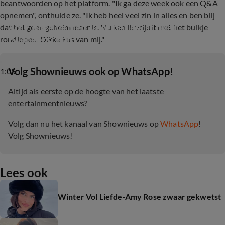
beantwoorden op het platform. "Ik ga deze week ook een Q&A
opnemen", onthulde ze. "Ik heb heel veel zin in alles en ben blij
Amy Rose vertelt voor het eerst over 
dat het geen geheim meer is. Nu kan ik vrijuit met het buikje
zwangerschap
rondlopen. Dikke kus van mij."
‎Volg Shownieuws ook op WhatsApp!
1:05
Altijd als eerste op de hoogte van het laatste
entertainmentnieuws?
Volg dan nu het kanaal van Shownieuws op
WhatsApp
!
Volg Shownieuws!
Lees ook
Winter Vol Liefde-Amy Rose zwaar gekwetst