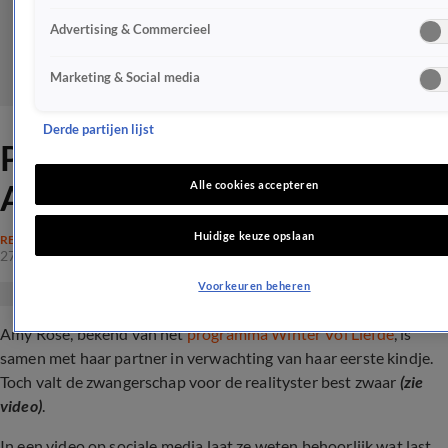
Advertising & Commercieel
Marketing & Social media
Derde partijen lijst
Pittige tijd voor zwangere
Amy Rose: 'Echt zwaar'
Alle cookies accepteren
Huidige keuze opslaan
REALITY
27 mrt 2024, 19:18
Voorkeuren beheren
Amy Rose, bekend van het
programma Winter Vol Liefde
, is
samen met haar partner in verwachting van haar eerste kindje.
Toch valt de zwangerschap voor de realityster best zwaar
(zie
video)
.
In een video op sociale media laat ze weten behoorlijk wat last