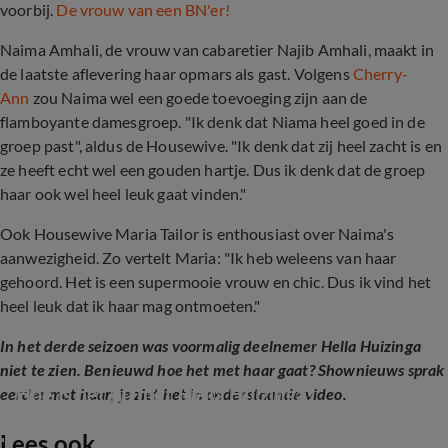
voorbij.
De vrouw van een BN'er!
Naima Amhali, de vrouw van cabaretier Najib Amhali, maakt in
de laatste aflevering haar opmars als gast. Volgens
Cherry-
Ann
zou Naima wel een goede toevoeging zijn aan de
flamboyante damesgroep. "Ik denk dat Niama heel goed in de
groep past", aldus de Housewive. "Ik denk dat zij heel zacht is en
ze heeft echt wel een gouden hartje. Dus ik denk dat de groep
haar ook wel heel leuk gaat vinden."
Ook Housewive Maria Tailor is enthousiast over Naima's
aanwezigheid. Zo vertelt Maria: "Ik heb weleens van haar
gehoord. Het is een supermooie vrouw en chic. Dus ik vind het
heel leuk dat ik haar mag ontmoeten."
In het derde seizoen was voormalig deelnemer Hella Huizinga
niet te zien. Benieuwd hoe het met haar gaat? Shownieuws sprak
Hoe is het nu met Hella Huizinga?
eerder met haar; je ziet het in onderstaande video.
Lees ook