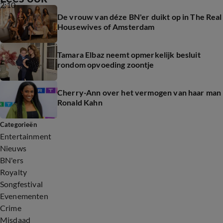
2:10
De vrouw van déze BN'er duikt op in The Real
Housewives of Amsterdam
Tamara Elbaz neemt opmerkelijk besluit
rondom opvoeding zoontje
Cherry-Ann over het vermogen van haar man
Ronald Kahn
Categorieën
Entertainment
Nieuws
BN'ers
Royalty
Songfestival
Evenementen
Crime
Misdaad