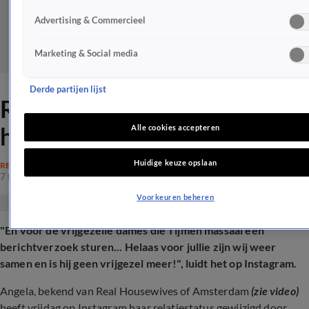
Advertising & Commercieel
Marketing & Social media
Derde partijen lijst
Real Housewife terug bij
haar ex?!
Alle cookies accepteren
Huidige keuze opslaan
REALITY
7 feb 2025, 21:42
Voorkeuren beheren
"En voor de vrijgezelle dames die Tijmen massaal een
berichtverzoek sturen... Helaas voor jullie zijn wij weer
samen en is hij geen vrijgezel meer!", luidt het op Instagram.
Angela, bekend van Real Housewives of Amsterdam
(zie video)
heeft vrijdag op Instagram haar relatiestatus gewijzigd door