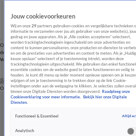
Jouw cookievoorkeuren
Wij en onze
29
partners gebruiken cookies en vergelijkbare technieken 
informatie te verzamelen over jou als gebruiker van onze website(s), jou
gedrag en jouw apparaten. Als je „Alle cookies accepteren” selecteert,
worden trackingtechnologieën ingeschakeld om onze advertenties en
Overzicht
Afleveringen
Tip
Entertainment
BN'ers
TV
Crime
Algemeen
content te kunnen personaliseren, onze producten en diensten te verbet
de redactie
Nieuwsbrief
en om de prestaties van advertenties en content te meten. Als je „Huidi
keuze opslaan” selecteert of je toestemming intrekt, worden deze
Volg Shownieuws
trackingtechnologieën uitgeschakeld. We gebruiken dan enkel functionel
essentiële cookies om de website goed te laten functioneren en veilig te
houden. Je kunt dit menu op ieder moment opnieuw openen om je keuzes
wijzigen of om je toestemming in te trekken door op de link Cookie-
Zoeken
instellingen onder aan de webpagina te klikken. Je selecties zullen overal
Overzicht
Entertainment
Spraakmakend
Reality
Crime
Video's
Afl
binnen onze Digitale Diensten worden doorgevoerd.
Raadpleeg onze
Cookieverklaring voor meer informatie.
Bekijk hier onze Digitale
Diensten.
Altijd ac
Functioneel & Essentieel
Analytisch