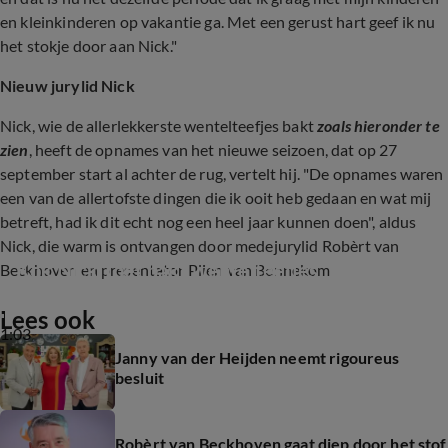
en kleinkinderen op vakantie ga. Met een gerust hart geef ik nu
het stokje door aan Nick."
Nieuw jurylid Nick
Nick, wie de allerlekkerste wentelteefjes bakt
zoals hieronder te
zien
, heeft de opnames van het nieuwe seizoen, dat op 27
september start al achter de rug, vertelt hij. "De opnames waren
een van de allertofste dingen die ik ooit heb gedaan en wat mij
betreft, had ik dit echt nog een heel jaar kunnen doen", aldus
Nick, die warm is ontvangen door medejurylid Robèrt van
Kok Nick Toet bakt wentelteefjes
Beckhoven en presentator Plien van Bennekom
Lees ook
1:03
Janny van der Heijden neemt rigoureus
besluit
Robèrt van Beckhoven gaat diep door het stof