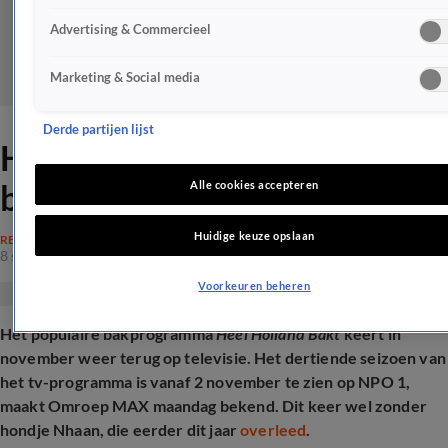
Advertising & Commercieel
Marketing & Social media
Derde partijen lijst
Heel Holland Bakt
binnenkort weer op de buis
Alle cookies accepteren
Huidige keuze opslaan
REALITY
8 sep 2025, 11:35
Voorkeuren beheren
Het populaire bakprogramma
Heel Holland Bakt
keert in
november weer terug op televisie. Het dertiende seizoen van
het tv-programma is vanaf 2 november te zien op NPO 1,
maakt Omroep MAX maandag bekend. Dit keer wel zonder
hondje Nhaan, die eerder dit jaar
overleed
.