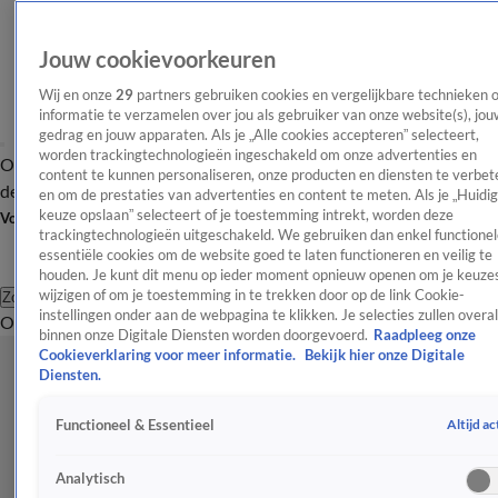
Jouw cookievoorkeuren
Wij en onze
29
partners gebruiken cookies en vergelijkbare technieken 
informatie te verzamelen over jou als gebruiker van onze website(s), jou
gedrag en jouw apparaten. Als je „Alle cookies accepteren” selecteert,
worden trackingtechnologieën ingeschakeld om onze advertenties en
Overzicht
Afleveringen
Tip
Entertainment
BN'ers
TV
Crime
Algemeen
content te kunnen personaliseren, onze producten en diensten te verbet
de redactie
Nieuwsbrief
en om de prestaties van advertenties en content te meten. Als je „Huidi
keuze opslaan” selecteert of je toestemming intrekt, worden deze
Volg Shownieuws
trackingtechnologieën uitgeschakeld. We gebruiken dan enkel functionel
essentiële cookies om de website goed te laten functioneren en veilig te
houden. Je kunt dit menu op ieder moment opnieuw openen om je keuzes
wijzigen of om je toestemming in te trekken door op de link Cookie-
Zoeken
instellingen onder aan de webpagina te klikken. Je selecties zullen overal
Overzicht
Entertainment
Spraakmakend
Reality
Crime
Video's
Afl
binnen onze Digitale Diensten worden doorgevoerd.
Raadpleeg onze
Cookieverklaring voor meer informatie.
Bekijk hier onze Digitale
Diensten.
Altijd ac
Functioneel & Essentieel
Analytisch