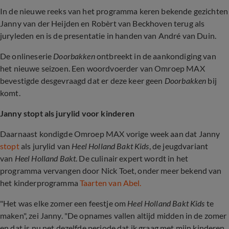
In de nieuwe reeks van het programma keren bekende gezichten
Janny van der Heijden en Robèrt van Beckhoven terug als
juryleden en is de presentatie in handen van André van Duin.
De onlineserie
Doorbakken
ontbreekt in de aankondiging van
het nieuwe seizoen. Een woordvoerder van Omroep MAX
bevestigde desgevraagd dat er deze keer geen
Doorbakken
bij
komt.
Janny stopt als jurylid voor kinderen
Daarnaast kondigde Omroep MAX vorige week aan dat Janny
stopt
als jurylid van
Heel Holland Bakt Kids
, de jeugdvariant
van
Heel Holland Bakt
. De culinair expert wordt in het
programma vervangen door Nick Toet, onder meer bekend van
het kinderprogramma
Taarten van Abel.
"Het was elke zomer een feestje om
Heel Holland Bakt Kids
te
maken", zei Janny. "De opnames vallen altijd midden in de zomer
en dat is nu net dezelfde periode dat ik graag met mijn kinderen