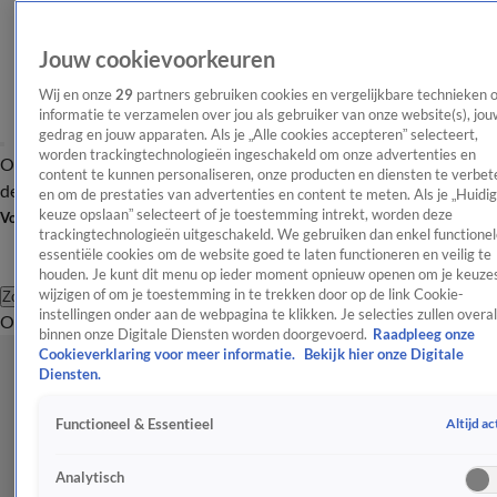
Jouw cookievoorkeuren
Wij en onze
29
partners gebruiken cookies en vergelijkbare technieken 
informatie te verzamelen over jou als gebruiker van onze website(s), jou
gedrag en jouw apparaten. Als je „Alle cookies accepteren” selecteert,
worden trackingtechnologieën ingeschakeld om onze advertenties en
Overzicht
Afleveringen
Tip
Entertainment
BN'ers
TV
Crime
Algemeen
content te kunnen personaliseren, onze producten en diensten te verbet
de redactie
Nieuwsbrief
en om de prestaties van advertenties en content te meten. Als je „Huidi
keuze opslaan” selecteert of je toestemming intrekt, worden deze
Volg Shownieuws
trackingtechnologieën uitgeschakeld. We gebruiken dan enkel functionel
essentiële cookies om de website goed te laten functioneren en veilig te
houden. Je kunt dit menu op ieder moment opnieuw openen om je keuzes
wijzigen of om je toestemming in te trekken door op de link Cookie-
Zoeken
instellingen onder aan de webpagina te klikken. Je selecties zullen overal
Overzicht
Entertainment
Spraakmakend
Reality
Crime
Video's
Afl
binnen onze Digitale Diensten worden doorgevoerd.
Raadpleeg onze
Cookieverklaring voor meer informatie.
Bekijk hier onze Digitale
Diensten.
Altijd ac
Functioneel & Essentieel
Analytisch