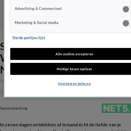
Advertising & Commercieel
Marketing & Social media
Derde partijen lijst
Singles gezocht voor
Wedding in a Week? bij
Alle cookies accepteren
NET5
Huidige keuze opslaan
3 juli 2026, 08:40
Voorkeuren beheren
Samenwerking
In zeven dagen ontdekken of iemand écht de liefde van je