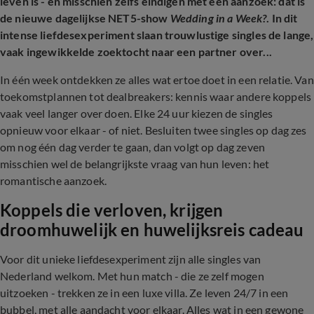
leven is - en misschien zelfs eindigen met een aanzoek: dat is
de nieuwe dagelijkse NET5-show
Wedding in a Week?
. In dit
intense liefdesexperiment slaan trouwlustige singles de lange,
vaak ingewikkelde zoektocht naar een partner over...
In één week ontdekken ze alles wat ertoe doet in een relatie. Van
toekomstplannen tot dealbreakers: kennis waar andere koppels
vaak veel langer over doen. Elke 24 uur kiezen de singles
opnieuw voor elkaar - of niet. Besluiten twee singles op dag zes
om nog één dag verder te gaan, dan volgt op dag zeven
misschien wel de belangrijkste vraag van hun leven: het
romantische aanzoek.
Koppels die verloven, krijgen
droomhuwelijk en huwelijksreis cadeau
Voor dit unieke liefdesexperiment zijn alle singles van
Nederland welkom. Met hun match - die ze zelf mogen
uitzoeken - trekken ze in een luxe villa. Ze leven 24/7 in een
bubbel, met alle aandacht voor elkaar. Alles wat in een gewone