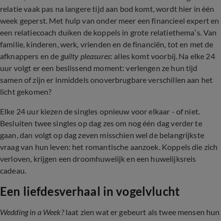
relatie vaak pas na langere tijd aan bod komt, wordt hier in één
week geperst. Met hulp van onder meer een financieel expert en
een relatiecoach duiken de koppels in grote relatiethema’s. Van
familie, kinderen, werk, vrienden en de financiën, tot en met de
afknappers en de
guilty pleasures
: alles komt voorbij. Na elke 24
uur volgt er een beslissend moment: verlengen ze hun tijd
samen of zijn er inmiddels onoverbrugbare verschillen aan het
licht gekomen?
Elke 24 uur kiezen de singles opnieuw voor elkaar - of niet.
Besluiten twee singles op dag zes om nog één dag verder te
gaan, dan volgt op dag zeven misschien wel de belangrijkste
vraag van hun leven: het romantische aanzoek. Koppels die zich
verloven, krijgen een droomhuwelijk en een huwelijksreis
cadeau.
Een liefdesverhaal in vogelvlucht
Wedding in a Week?
laat zien wat er gebeurt als twee mensen hun