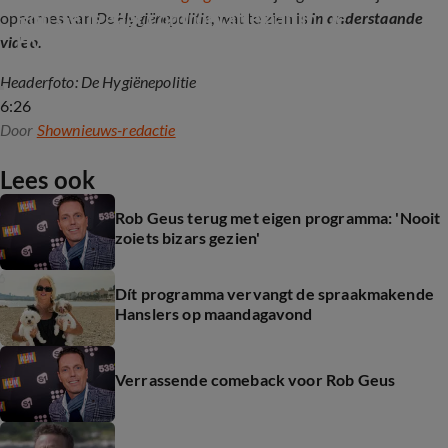
Rob Geus gaat confrontatie aan in De 
opnames van
De Hygiënepolitie
, wat te zien is
in onderstaande
Hygiënepolitie: 'Nog nooit gezien'
video.
Headerfoto: De Hygiënepolitie
6:26
Door
Shownieuws-redactie
Lees ook
Rob Geus terug met eigen programma: 'Nooit
zoiets bizars gezien'
Dít programma vervangt de spraakmakende
Hanslers op maandagavond
Verrassende comeback voor Rob Geus