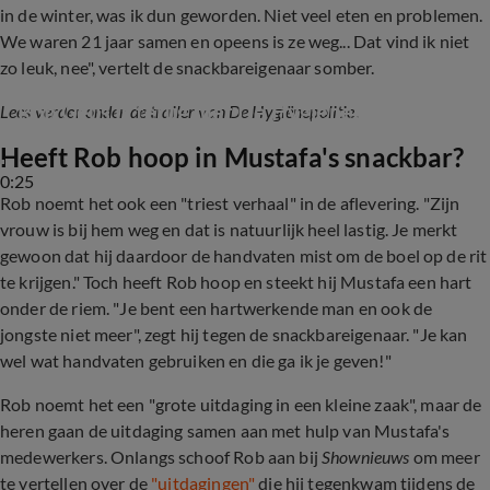
in de winter, was ik dun geworden. Niet veel eten en problemen.
We waren 21 jaar samen en opeens is ze weg... Dat vind ik niet
zo leuk, nee", vertelt de snackbareigenaar somber.
Rob Geus is terug met De Hygienepolitie
Lees verder onder de trailer van De Hygiënepolitie.
Heeft Rob hoop in Mustafa's snackbar?
0:25
Rob noemt het ook een "triest verhaal" in de aflevering. "Zijn
vrouw is bij hem weg en dat is natuurlijk heel lastig. Je merkt
gewoon dat hij daardoor de handvaten mist om de boel op de rit
te krijgen." Toch heeft Rob hoop en steekt hij Mustafa een hart
onder de riem. "Je bent een hartwerkende man en ook de
jongste niet meer", zegt hij tegen de snackbareigenaar. "Je kan
wel wat handvaten gebruiken en die ga ik je geven!"
Rob noemt het een "grote uitdaging in een kleine zaak", maar de
heren gaan de uitdaging samen aan met hulp van Mustafa's
medewerkers. Onlangs schoof Rob aan bij
Shownieuws
om meer
te vertellen over de
"uitdagingen"
die hij tegenkwam tijdens de