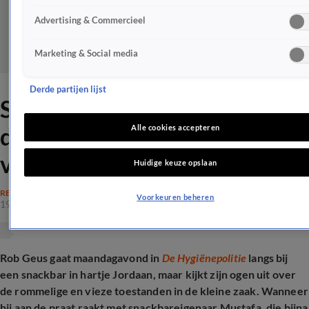
Advertising & Commercieel
Marketing & Social media
Derde partijen lijst
Snackbareigenaar Mustafa
deelt hartverscheurend
Alle cookies accepteren
verhaal in De Hygiënepolitie
Huidige keuze opslaan
REALITY
Voorkeuren beheren
19 jan 2026, 21:36
Rob Geus gaat maandagavond in
De Hygiënepolitie
langs bij
een snackbar in hartje Jordaan, maar kijkt zijn ogen uit over
de rommelige en vieze toestanden in de kleine zaak. Wanneer
hij aan de praat raakt met snackbareigenaar Mustafa, die bijna