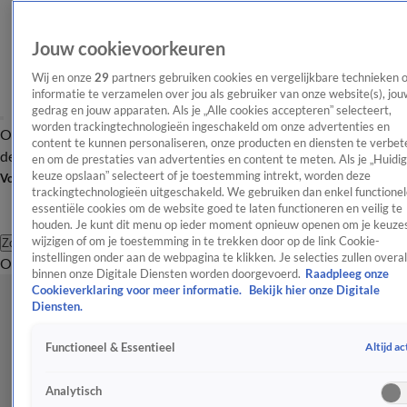
Jouw cookievoorkeuren
Wij en onze
29
partners gebruiken cookies en vergelijkbare technieken 
informatie te verzamelen over jou als gebruiker van onze website(s), jou
gedrag en jouw apparaten. Als je „Alle cookies accepteren” selecteert,
worden trackingtechnologieën ingeschakeld om onze advertenties en
Overzicht
Afleveringen
Tip
Entertainment
BN'ers
TV
Crime
Algemeen
content te kunnen personaliseren, onze producten en diensten te verbet
de redactie
Nieuwsbrief
en om de prestaties van advertenties en content te meten. Als je „Huidi
keuze opslaan” selecteert of je toestemming intrekt, worden deze
Volg Shownieuws
trackingtechnologieën uitgeschakeld. We gebruiken dan enkel functionel
essentiële cookies om de website goed te laten functioneren en veilig te
houden. Je kunt dit menu op ieder moment opnieuw openen om je keuzes
wijzigen of om je toestemming in te trekken door op de link Cookie-
Zoeken
instellingen onder aan de webpagina te klikken. Je selecties zullen overal
Overzicht
Entertainment
Spraakmakend
Reality
Crime
Video's
Afl
binnen onze Digitale Diensten worden doorgevoerd.
Raadpleeg onze
Cookieverklaring voor meer informatie.
Bekijk hier onze Digitale
Diensten.
Altijd ac
Functioneel & Essentieel
Analytisch