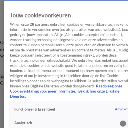
Jouw cookievoorkeuren
Wij en onze
28
partners gebruiken cookies en vergelijkbare technieken 
informatie te verzamelen over jou als gebruiker van onze website(s), jou
gedrag en jouw apparaten. Als je „Alle cookies accepteren” selecteert,
worden trackingtechnologieën ingeschakeld om onze advertenties en
Overzicht
Afleveringen
Tip
Entertainment
BN'ers
TV
Crime
Algemeen
content te kunnen personaliseren, onze producten en diensten te verbet
de redactie
Nieuwsbrief
en om de prestaties van advertenties en content te meten. Als je „Huidi
keuze opslaan” selecteert of je toestemming intrekt, worden deze
Volg Shownieuws
trackingtechnologieën uitgeschakeld. We gebruiken dan enkel functionel
essentiële cookies om de website goed te laten functioneren en veilig te
houden. Je kunt dit menu op ieder moment opnieuw openen om je keuzes
wijzigen of om je toestemming in te trekken door op de link Cookie-
Zoeken
instellingen onder aan de webpagina te klikken. Je selecties zullen overal
Overzicht
Entertainment
Spraakmakend
Reality
Crime
Video's
Afl
binnen onze Digitale Diensten worden doorgevoerd.
Raadpleeg onze
Cookieverklaring voor meer informatie.
Bekijk hier onze Digitale
Diensten.
Altijd ac
Functioneel & Essentieel
Analytisch