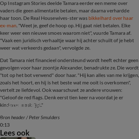
Op Instagram Stories deelde Tamara eerder een meme over
vaders die geen alimentatie betalen, maar daarna verhardde
haar toon. De Real Housewives-ster was
bikkelhard over haar
ex-man
. "Weet je, geef de hoop op. Hij gaat niet betalen. Elke
keer weer een nieuwe smoes waarom niet", vuurde Tamara af.
"Vaak een juridisch verhaaltje waar hij achter schuilt of je hebt
weer wat verkeerds gedaan", vervolgde ze.
Dat Tamara niet financieel ondersteund wordt heeft echter geen
gevolgen voor haar zoontje Alexander, benadrukte ze. Die wordt
"tot op het bot verwend" door haar. "Hij kan alles van me krijgen,
zoals het hoort, en hij is het beste wat me ooit is overkomen",
vertelt ze liefdevol. Ook waarschuwt ze andere vrouwen:
"Geloof de red flags. Denk eerst tien keer na voordat je er
Tamara Elbaz in tranen om zoontje
kinderen meekrijgt."
Bron header / Peter Smulders
0:13
Lees ook