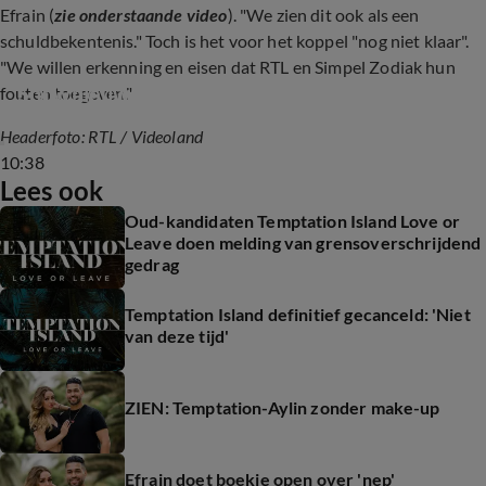
Efrain (
zie onderstaande video
). "We zien dit ook als een
schuldbekentenis." Toch is het voor het koppel "nog niet klaar".
"We willen erkenning en eisen dat RTL en Simpel Zodiak hun
Shownieuws-tafel over Temptation Island
fouten toegeven."
Headerfoto: RTL
/ Videoland
10:38
Lees ook
Oud-kandidaten Temptation Island Love or
Leave doen melding van grensoverschrijdend
gedrag
Temptation Island definitief gecanceld: 'Niet
van deze tijd'
ZIEN: Temptation-Aylin zonder make-up
Efrain doet boekje open over 'nep'