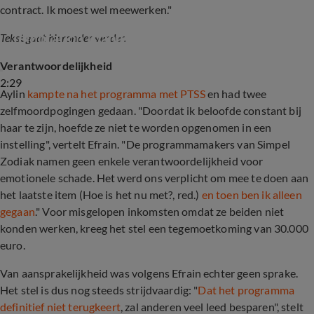
contract. Ik moest wel meewerken."
Johan snapt klachten oud-deelnemers 
Temptation Island: ‘Het gaat echt te ver’
Tekst gaat hieronder verder.
Verantwoordelijkheid
2:29
Aylin
kampte na het programma met PTSS
en had twee
zelfmoordpogingen gedaan. "Doordat ik beloofde constant bij
haar te zijn, hoefde ze niet te worden opgenomen in een
instelling", vertelt Efrain. "De programmamakers van Simpel
Zodiak namen geen enkele verantwoordelijkheid voor
emotionele schade. Het werd ons verplicht om mee te doen aan
het laatste item (Hoe is het nu met?, red.)
en toen ben ik alleen
gegaan
." Voor misgelopen inkomsten omdat ze beiden niet
konden werken, kreeg het stel een tegemoetkoming van 30.000
euro.
Van aansprakelijkheid was volgens Efrain echter geen sprake.
Het stel is dus nog steeds strijdvaardig: "
Dat het programma
definitief niet terugkeert
, zal anderen veel leed besparen", stelt