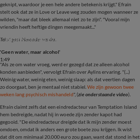
geknipt, waardoor je een hele andere betekenis krijgt." Efrain
stelt ook dat ze in Love or Leave weg zouden mogen wanneer ze
wilden, "maar dat bleek allemaal niet zo te zijn". "Vooral mijn
vriendin heeft heftige dingen meegemaakt..."
Realitysterren over Temptation Island-ophef
Tekst gaat hieronder verder.
'Geen water, maar alcohol'
1:49
"Als ze om water vroeg, werd er gezegd dat ze alleen alcohol
konden aanbieden", vervolgt Efrain over Aylins ervaring. "(...)
Weinig water, weinig eten, weinig slaap: als dat veertien dagen
zo doorgaat, ben je mentaal niet stabiel.
We zijn gewoon twee
weken lang psychisch mishandeld
", (
zie onderstaande video
).
Efrain claimt zelfs dat een eindredacteur van Temptation Island
hem bedreigde, nadat hij in woede zijn zender kapot had
gegooid. "De eindredacteur dreigde dat ik mijn zender moest
omdoen, omdat ik anders een grote boete zou krijgen. Ik wist
dat dit om minimaal 20.000 euro zou gaan, want dat stond in het