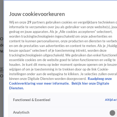
Jouw cookievoorkeuren
Wij en onze
29
partners gebruiken cookies en vergelijkbare technieken 
informatie te verzamelen over jou als gebruiker van onze website(s), jou
gedrag en jouw apparaten. Als je „Alle cookies accepteren” selecteert,
worden trackingtechnologieën ingeschakeld om onze advertenties en
Overzicht
Afleveringen
Tip
Entertainment
BN'ers
TV
Crime
Algemeen
content te kunnen personaliseren, onze producten en diensten te verbet
de redactie
Nieuwsbrief
en om de prestaties van advertenties en content te meten. Als je „Huidi
keuze opslaan” selecteert of je toestemming intrekt, worden deze
Volg Shownieuws
trackingtechnologieën uitgeschakeld. We gebruiken dan enkel functionel
essentiële cookies om de website goed te laten functioneren en veilig te
houden. Je kunt dit menu op ieder moment opnieuw openen om je keuzes
wijzigen of om je toestemming in te trekken door op de link Cookie-
Zoeken
instellingen onder aan de webpagina te klikken. Je selecties zullen overal
Overzicht
Entertainment
Spraakmakend
Reality
Crime
Video's
Afl
binnen onze Digitale Diensten worden doorgevoerd.
Raadpleeg onze
Cookieverklaring voor meer informatie.
Bekijk hier onze Digitale
Diensten.
Altijd ac
Functioneel & Essentieel
Analytisch