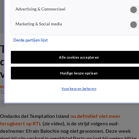
Advertising & Commercieel
Marketing & Social media
Derde partijen lijst
Temptation Island-
deelnemers 'eisen excuses'
Alle cookies accepteren
van RTL
Huidige keuze opslaan
REALITY
Voorkeuren beheren
12 mrt 2025, 17:06
Ondanks dat Temptation Island
nu definitief niet meer
terugkeert op RTL
(
zie video
), is de strijd volgens oud-
deelnemer Efrain Balochie nog niet gewonnen. Deze week
doet hij zijn verhaal in weekblad Party en laat hij weten blij te