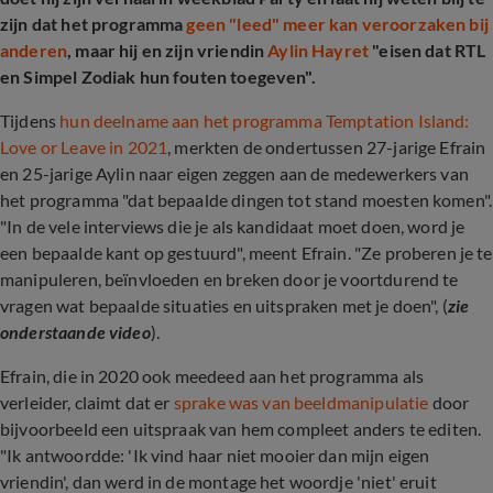
zijn dat het programma
geen "leed" meer kan veroorzaken bij
anderen
, maar hij en zijn vriendin
Aylin Hayret
"eisen dat RTL
en Simpel Zodiak hun fouten toegeven".
Tijdens
hun deelname aan het programma Temptation Island:
Love or Leave in 2021
, merkten de ondertussen 27-jarige Efrain
en 25-jarige Aylin naar eigen zeggen aan de medewerkers van
het programma "dat bepaalde dingen tot stand moesten komen".
"In de vele interviews die je als kandidaat moet doen, word je
een bepaalde kant op gestuurd", meent Efrain. "Ze proberen je te
manipuleren, beïnvloeden en breken door je voortdurend te
vragen wat bepaalde situaties en uitspraken met je doen", (
zie
onderstaande video
).
Efrain, die in 2020 ook meedeed aan het programma als
verleider, claimt dat er
sprake was van beeldmanipulatie
door
bijvoorbeeld een uitspraak van hem compleet anders te editen.
"Ik antwoordde: 'Ik vind haar niet mooier dan mijn eigen
vriendin', dan werd in de montage het woordje 'niet' eruit