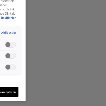
 essentiële
 ieder
 op de link
nze Digitale
Bekijk hier
Altijd actief
s accepteren