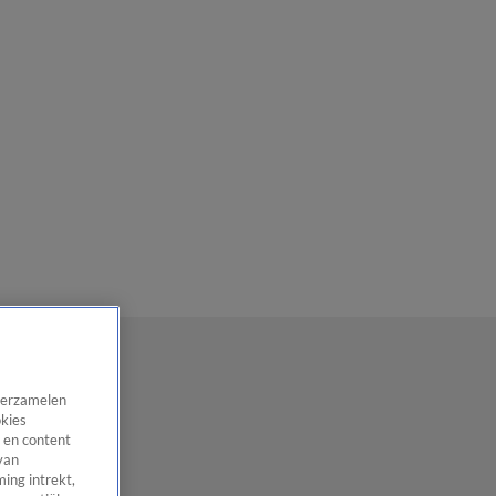
 verzamelen
okies
 en content
van
ing intrekt,