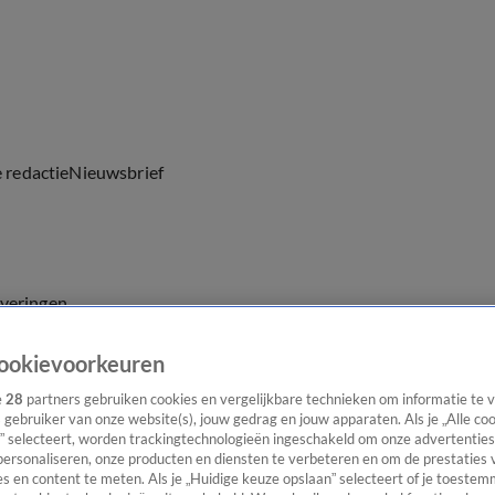
e redactie
Nieuwsbrief
everingen
ookievoorkeuren
e
28
partners gebruiken cookies en vergelijkbare technieken om informatie te
s gebruiker van onze website(s), jouw gedrag en jouw apparaten. Als je „Alle co
” selecteert, worden trackingtechnologieën ingeschakeld om onze advertenties
personaliseren, onze producten en diensten te verbeteren en om de prestaties 
s en content te meten. Als je „Huidige keuze opslaan” selecteert of je toestemm