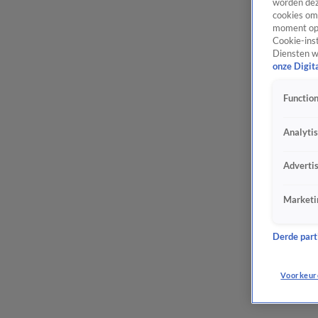
worden dez
cookies om 
moment opn
Cookie-inst
Diensten w
onze Digit
Function
Analyti
Adverti
Marketi
Derde parti
Voorkeur