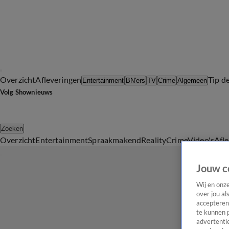
Overzicht
Afleveringen
Tip d
Entertainment
BN'ers
TV
Crime
Algemeen
Volg Shownieuws
Zoeken
Overzicht
Entertainment
Spraakmakend
Reality
Crime
Video's
Afl
Jouw c
Wij en onz
over jou al
accepteren
te kunnen 
advertentie