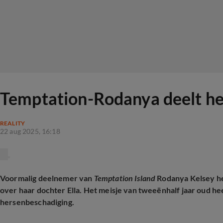
Temptation-Rodanya deelt he
REALITY
22 aug 2025, 16:18
Voormalig deelnemer van
Temptation Island
Rodanya Kelsey he
over haar dochter Ella. Het meisje van tweeënhalf jaar oud he
hersenbeschadiging.