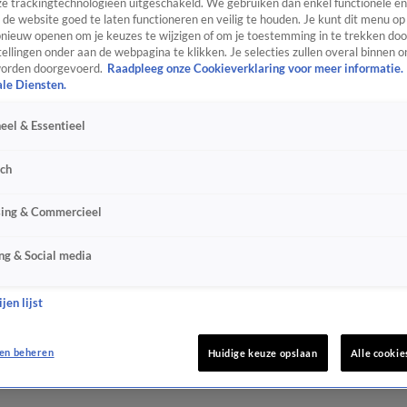
e trackingtechnologieën uitgeschakeld. We gebruiken dan enkel functionele en
de website goed te laten functioneren en veilig te houden. Je kunt dit menu op
ieuw openen om je keuzes te wijzigen of om je toestemming in te trekken door
ellingen onder aan de webpagina te klikken. Je selecties zullen overal binnen o
orden doorgevoerd.
Raadpleeg onze Cookieverklaring voor meer informatie.
ale Diensten.
eel & Essentieel
sch
sing & Commercieel
ng & Social media
jen lijst
en beheren
Huidige keuze opslaan
Alle cookie