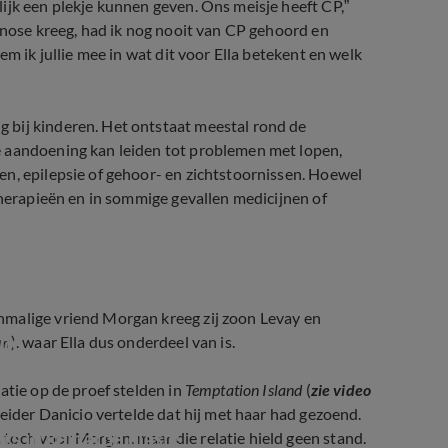
ijk een plekje kunnen geven. Ons meisje heeft CP,”
gnose kreeg, had ik nog nooit van CP gehoord en
em ik jullie mee in wat dit voor Ella betekent en welk
 bij kinderen. Het ontstaat meestal rond de
e aandoening kan leiden tot problemen met lopen,
n, epilepsie of gehoor- en zichtstoornissen. Hoewel
therapieën en in sommige gevallen medicijnen of
nmalige vriend Morgan kreeg zij zoon Levay en
end
an
), waar Ella dus onderdeel van is.
atie op de proef stelden in
Temptation Island
(
zie video
leider Danicio vertelde dat hij met haar had gezoend.
 in keiharde clash!
toch voor Morgan, maar die relatie hield geen stand.