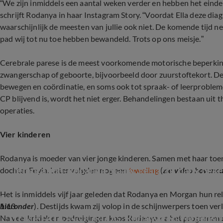
“We zijn inmiddels een aantal weken verder en hebben het eindel
schrijft Rodanya in haar Instagram Story. “Voordat Ella deze dia
waarschijnlijk de meesten van jullie ook niet. De komende tijd ne
pad wij tot nu toe hebben bewandeld. Trots op ons meisje.”
Cerebrale parese is de meest voorkomende motorische beperking
zwangerschap of geboorte, bijvoorbeeld door zuurstoftekort. D
bewegen en coördinatie, en soms ook tot spraak- of leerprobleme
CP blijvend is, wordt het niet erger. Behandelingen bestaan uit 
operaties.
Vier kinderen
Rodanya is moeder van vier jonge kinderen. Samen met haar toe
Temptation-Rodanya maakt geslacht baby bek
dochter Feyla. Later volgden nog een
tweeling
(
zie video bovena
Het is inmiddels vijf jaar geleden dat Rodanya en Morgan hun rel
1:13
hieronder
). Destijds kwam zij volop in de schijnwerpers toen ver
TEMPTATION OORLOG: Rodanya en verleidsters
Na veel kritiek en bedreigingen koos Rodanya na het programma 