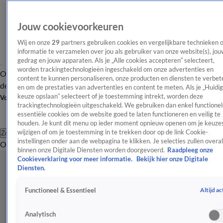
Jouw cookievoorkeuren
Wij en onze
29
partners gebruiken cookies en vergelijkbare technieken 
informatie te verzamelen over jou als gebruiker van onze website(s), jou
gedrag en jouw apparaten. Als je „Alle cookies accepteren” selecteert,
worden trackingtechnologieën ingeschakeld om onze advertenties en
Overzicht
Afleveringen
Tip
Entertainment
BN'ers
TV
Crime
Algemeen
content te kunnen personaliseren, onze producten en diensten te verbet
de redactie
Nieuwsbrief
en om de prestaties van advertenties en content te meten. Als je „Huidi
keuze opslaan” selecteert of je toestemming intrekt, worden deze
Volg Shownieuws
trackingtechnologieën uitgeschakeld. We gebruiken dan enkel functionel
essentiële cookies om de website goed te laten functioneren en veilig te
houden. Je kunt dit menu op ieder moment opnieuw openen om je keuzes
wijzigen of om je toestemming in te trekken door op de link Cookie-
Zoeken
instellingen onder aan de webpagina te klikken. Je selecties zullen overal
Overzicht
Entertainment
Spraakmakend
Reality
Crime
Video's
Afl
binnen onze Digitale Diensten worden doorgevoerd.
Raadpleeg onze
Cookieverklaring voor meer informatie.
Bekijk hier onze Digitale
Diensten.
Altijd ac
Functioneel & Essentieel
Analytisch