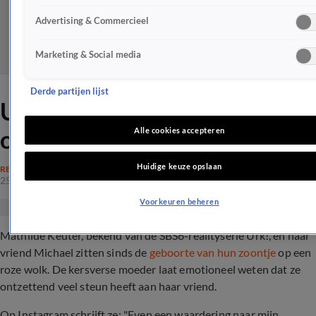
Advertising & Commercieel
Marketing & Social media
Derde partijen lijst
Urk!-Mathilde emotioneel
over liefdespartner
Alle cookies accepteren
Huidige keuze opslaan
REALITY
25 okt 2022, 13:25
Voorkeuren beheren
Mathilde Keuter, bekend van de SBS6-realityserie Urk!, en haar
vriend Michael zitten sinds de
geboorte van hun zoontje
op een
roze wolk. De kersverse moeder laat emotioneel weten dat ze
ontzettend veel steun heeft aan haar vriend.
Op Instagram schrijft ze: "Even een waardering naar mijn