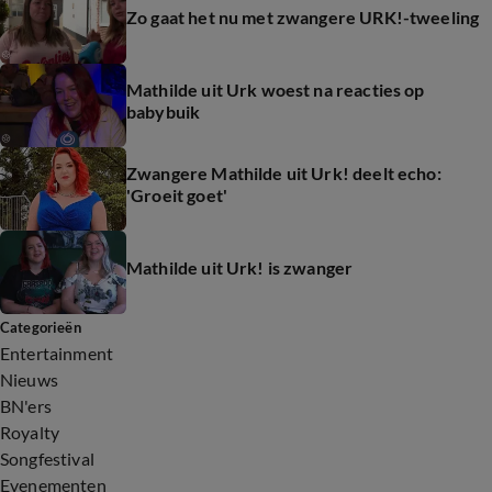
Zo gaat het nu met zwangere URK!-tweeling
Mathilde uit Urk woest na reacties op
babybuik
Zwangere Mathilde uit Urk! deelt echo:
'Groeit goet'
Mathilde uit Urk! is zwanger
Categorieën
Entertainment
Nieuws
BN'ers
Royalty
Songfestival
Evenementen