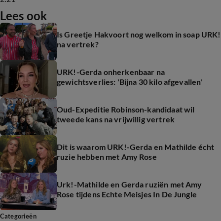
Lees ook
Is Greetje Hakvoort nog welkom in soap URK!
na vertrek?
URK!-Gerda onherkenbaar na
gewichtsverlies: 'Bijna 30 kilo afgevallen'
Oud-Expeditie Robinson-kandidaat wil
tweede kans na vrijwillig vertrek
Dit is waarom URK!-Gerda en Mathilde écht
ruzie hebben met Amy Rose
Urk!-Mathilde en Gerda ruziën met Amy
Rose tijdens Echte Meisjes In De Jungle
Categorieën