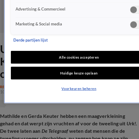
Advertising & Commercieel
Marketing & Social media
Derde partijen lijst
Urk!-Mathilde en Gerda
Keuter eerlijk over nare
Alle cookies accepteren
opmerkingen
Huidige keuze opslaan
REALITY
Voorkeuren beheren
10 mei 2026, 22:20
Mathilde en Gerda Keuter hebben een maagverkleining
gehad en dat werpt zijn vruchten af voor de tweeling uit
Urk!
.
De twee laten aan
De Telegraaf
weten dat mensen die de
tweeling vroeger uitscholden, nu zeggen hoe knap ze zijn