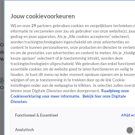
Jouw cookievoorkeuren
Wij en onze
29
partners gebruiken cookies en vergelijkbare technieken 
informatie te verzamelen over jou als gebruiker van onze website(s), jou
gedrag en jouw apparaten. Als je „Alle cookies accepteren” selecteert,
worden trackingtechnologieën ingeschakeld om onze advertenties en
Overzicht
Afleveringen
Tip
Entertainment
BN'ers
TV
Crime
Algemeen
content te kunnen personaliseren, onze producten en diensten te verbet
de redactie
Nieuwsbrief
en om de prestaties van advertenties en content te meten. Als je „Huidi
keuze opslaan” selecteert of je toestemming intrekt, worden deze
Volg Shownieuws
trackingtechnologieën uitgeschakeld. We gebruiken dan enkel functionel
essentiële cookies om de website goed te laten functioneren en veilig te
houden. Je kunt dit menu op ieder moment opnieuw openen om je keuzes
wijzigen of om je toestemming in te trekken door op de link Cookie-
Zoeken
instellingen onder aan de webpagina te klikken. Je selecties zullen overal
Overzicht
Entertainment
Spraakmakend
Reality
Crime
Video's
Afl
binnen onze Digitale Diensten worden doorgevoerd.
Raadpleeg onze
Cookieverklaring voor meer informatie.
Bekijk hier onze Digitale
Diensten.
Altijd ac
Functioneel & Essentieel
Analytisch