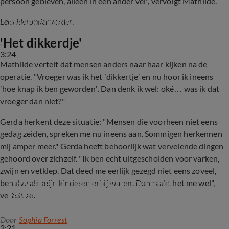
persoon gebleven, alleen in een ander vel", vervolgt Mathilde.
Urk-Mathilde en Gerda geven update rondom 
maagverkleining
Lees hieronder verder
.
'Het dikkerdje'
3:24
Mathilde vertelt dat mensen anders naar haar kijken na de
operatie. "Vroeger was ik het ’dikkertje’ en nu hoor ik ineens
’hoe knap ik ben geworden’. Dan denk ik wel: oké… was ik dat
vroeger dan niet?"
Gerda herkent deze situatie: "Mensen die voorheen niet eens
gedag zeiden, spreken me nu ineens aan. Sommigen herkennen
mij amper meer." Gerda heeft behoorlijk wat vervelende dingen
gehoord over zichzelf. "Ik ben echt uitgescholden voor varken,
zwijn en vetklep. Dat deed me eerlijk gezegd niet eens zoveel,
URK!-Gerda maakt indruk met flink 
behalve als mijn kinderen erbij waren. Dan raakt het me wel",
gewichtsverlies
vertelt ze.
Door
Sophia Forrest
2:21