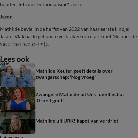
houden. Iets met enthousiasme", zei ze.
Jason
Mathilde beviel in de herfst van 2022 van haar eerste kindje:
Jason. Vlak na de geboorte verbrak ze de relatie met Michael, de
Mathilde uit Urk! is bevallen
vader van hun zoontje.
Lees ook
3:06
Mathilde Keuter geeft details over
zwangerschap: 'Nog vroeg'
Zwangere Mathilde uit Urk! deelt echo:
'Groeit goet'
Mathilde uit URK! kapot van verdriet
Categorieën