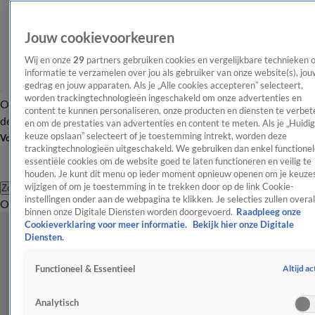
Jouw cookievoorkeuren
Wij en onze
29
partners gebruiken cookies en vergelijkbare technieken 
informatie te verzamelen over jou als gebruiker van onze website(s), jou
gedrag en jouw apparaten. Als je „Alle cookies accepteren” selecteert,
worden trackingtechnologieën ingeschakeld om onze advertenties en
Overzicht
Afleveringen
Tip
Entertainment
BN'ers
TV
Crime
Algemeen
content te kunnen personaliseren, onze producten en diensten te verbet
de redactie
Nieuwsbrief
en om de prestaties van advertenties en content te meten. Als je „Huidi
keuze opslaan” selecteert of je toestemming intrekt, worden deze
Volg Shownieuws
trackingtechnologieën uitgeschakeld. We gebruiken dan enkel functionel
essentiële cookies om de website goed te laten functioneren en veilig te
houden. Je kunt dit menu op ieder moment opnieuw openen om je keuzes
wijzigen of om je toestemming in te trekken door op de link Cookie-
Zoeken
instellingen onder aan de webpagina te klikken. Je selecties zullen overal
Overzicht
Entertainment
Spraakmakend
Reality
Crime
Video's
Afl
binnen onze Digitale Diensten worden doorgevoerd.
Raadpleeg onze
Cookieverklaring voor meer informatie.
Bekijk hier onze Digitale
Diensten.
Altijd ac
Functioneel & Essentieel
Analytisch