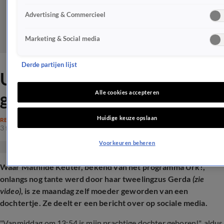
Advertising & Commercieel
Marketing & Social media
Derde partijen lijst
Urk!-ster Mathilde moeder
geworden van dochtertje
Alle cookies accepteren
Huidige keuze opslaan
REALITY
3 feb 2025, 16:31
Voorkeuren beheren
Waar Mathilde Keuter, bekend van het programma Urk!,
onlangs nog tante werd door haar tweelingzus Gerda
(zie
video)
, is ze maandag zelf moeder geworden van een
dochtertje. Ze deelt er een bericht over op sociale media.
"Vanmiddag om 13:54 is mijn prachtige dochter geboren!", aldus