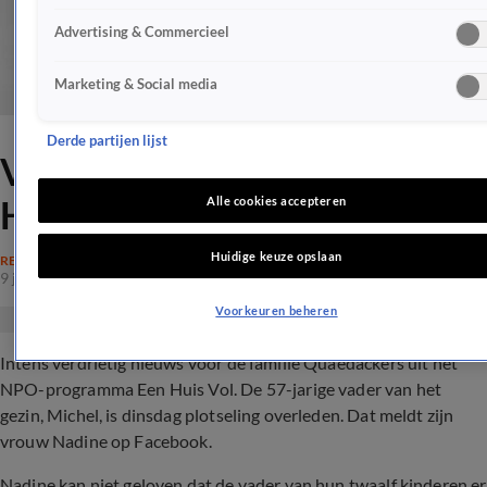
Advertising & Commercieel
Marketing & Social media
Derde partijen lijst
Vader Michel (57) uit Een
Huis Vol plotseling overleden
Alle cookies accepteren
Huidige keuze opslaan
REALITY
9 jan 2019, 10:41
Voorkeuren beheren
Intens verdrietig nieuws voor de familie Quaedackers uit het
NPO-programma Een Huis Vol. De 57-jarige vader van het
gezin, Michel, is dinsdag plotseling overleden. Dat meldt zijn
vrouw Nadine op Facebook.
Nadine kan niet geloven dat de vader van hun twaalf kinderen er