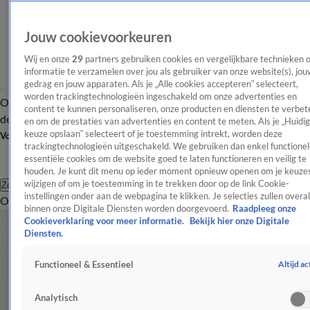
Jouw cookievoorkeuren
Wij en onze
29
partners gebruiken cookies en vergelijkbare technieken 
informatie te verzamelen over jou als gebruiker van onze website(s), jou
gedrag en jouw apparaten. Als je „Alle cookies accepteren” selecteert,
worden trackingtechnologieën ingeschakeld om onze advertenties en
Overzicht
Afleveringen
Tip
Entertainment
BN'ers
TV
Crime
Algemeen
content te kunnen personaliseren, onze producten en diensten te verbet
de redactie
Nieuwsbrief
en om de prestaties van advertenties en content te meten. Als je „Huidi
keuze opslaan” selecteert of je toestemming intrekt, worden deze
Volg Shownieuws
trackingtechnologieën uitgeschakeld. We gebruiken dan enkel functionel
essentiële cookies om de website goed te laten functioneren en veilig te
houden. Je kunt dit menu op ieder moment opnieuw openen om je keuzes
wijzigen of om je toestemming in te trekken door op de link Cookie-
Zoeken
instellingen onder aan de webpagina te klikken. Je selecties zullen overal
Overzicht
Entertainment
Spraakmakend
Reality
Crime
Video's
Afl
binnen onze Digitale Diensten worden doorgevoerd.
Raadpleeg onze
Cookieverklaring voor meer informatie.
Bekijk hier onze Digitale
Diensten.
Altijd ac
Functioneel & Essentieel
Analytisch