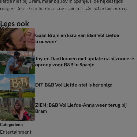
liefde niet bij Bram, maar bij Joy in Spanje. Hoe hij destijds
Joy en Dani reageren op liefdesnieuws Bram
reageerde op hun liefdesnieuws,
zie je in de video hieronder:
Lees ook
0:39
Gaan Bram en Esra van B&B Vol Liefde
trouwen?
Joy en Daní komen met update na bijzondere
oproep voor B&B in Spanje
DIT B&B Vol Liefde-stel is herenigd
ZIEN: B&B Vol Liefde-Anna weer terug bij
Bram
Categorieën
Entertainment