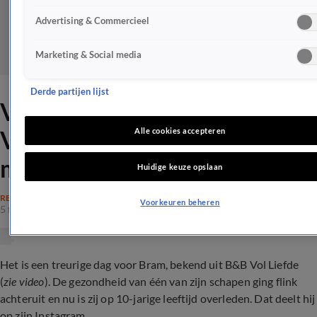
Advertising & Commercieel
Marketing & Social media
Derde partijen lijst
Verdrietig afscheid voor B&B
Vol Liefde-Bram: 'Ga haar
Alle cookies accepteren
missen'
Huidige keuze opslaan
REALITY
Voorkeuren beheren
5 feb 2024, 15:53
Het is een treurige dag voor Bram, bekend uit B&B Vol Liefde
(
zie video
). De gezondheid van één van zijn schapen ging flink
achteruit en nu is zij op 10-jarige leeftijd overleden. Dat deelt hij
op zijn Instagram.