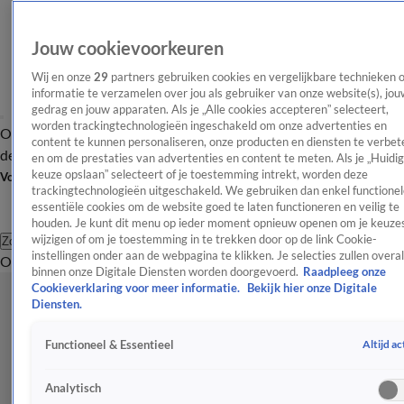
Jouw cookievoorkeuren
Wij en onze
29
partners gebruiken cookies en vergelijkbare technieken 
informatie te verzamelen over jou als gebruiker van onze website(s), jou
gedrag en jouw apparaten. Als je „Alle cookies accepteren” selecteert,
worden trackingtechnologieën ingeschakeld om onze advertenties en
Overzicht
Afleveringen
Tip
Entertainment
BN'ers
TV
Crime
Algemeen
content te kunnen personaliseren, onze producten en diensten te verbet
de redactie
Nieuwsbrief
en om de prestaties van advertenties en content te meten. Als je „Huidi
keuze opslaan” selecteert of je toestemming intrekt, worden deze
Volg Shownieuws
trackingtechnologieën uitgeschakeld. We gebruiken dan enkel functionel
essentiële cookies om de website goed te laten functioneren en veilig te
houden. Je kunt dit menu op ieder moment opnieuw openen om je keuzes
wijzigen of om je toestemming in te trekken door op de link Cookie-
Zoeken
instellingen onder aan de webpagina te klikken. Je selecties zullen overal
Overzicht
Entertainment
Spraakmakend
Reality
Crime
Video's
Afl
binnen onze Digitale Diensten worden doorgevoerd.
Raadpleeg onze
Cookieverklaring voor meer informatie.
Bekijk hier onze Digitale
Diensten.
Altijd ac
Functioneel & Essentieel
Analytisch